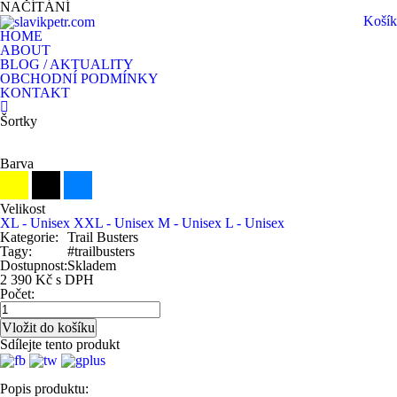
NAČÍTÁNÍ
Košík
HOME
ABOUT
BLOG / AKTUALITY
OBCHODNÍ PODMÍNKY
KONTAKT
Šortky
Barva
Velikost
XL - Unisex
XXL - Unisex
M - Unisex
L - Unisex
Kategorie:
Trail Busters
Tagy:
#trailbusters
Dostupnost:
Skladem
2 390 Kč s DPH
Počet:
Sdílejte tento produkt
Popis produktu: