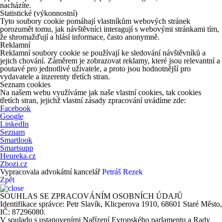
nacházíte.
Statistické (výkonnostní)
Tyto soubory cookie pomáhají vlastníkům webových stránek
porozumět tomu, jak návštěvníci interagují s webovými stránkami tím,
že shromažďují a hlásí informace, často anonymně.
Reklamní
Reklamní soubory cookie se používají ke sledování návštěvníků a
jejich chování. Záměrem je zobrazovat reklamy, které jsou relevantní a
poutavé pro jednotlivé uživatele, a proto jsou hodnotnější pro
vydavatele a inzerenty třetích stran.
Seznam cookies
Na našem webu využíváme jak naše vlastní cookies, tak cookies
třetích stran, jejichž vlastní zásady zpracování uvádíme zde:
Facebook
Google
LinkedIn
Seznam
Smartlook
Smartsupp
Heureka.cz
Zbozi.cz
Vypracovala advokátní kancelář
Petráš Rezek
Zpět
SOUHLAS SE ZPRACOVÁNÍM OSOBNÍCH ÚDAJŮ
Identifikace správce: Petr Slavík, Klicperova 1910, 68601 Staré Město,
IČ: 87296080.
V souladu s ustanoveními Nařízení Evropského parlamentu a Rady