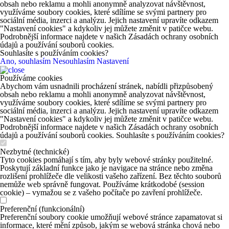
obsah nebo reklamu a mohli anonymně analyzovat návštěvnost,
využíváme soubory cookies, které sdílíme se svými partnery pro
sociální média, inzerci a analýzu. Jejich nastavení upravíte odkazem
"Nastavení cookies" a kdykoliv jej můžete změnit v patičce webu.
Podrobnější informace najdete v našich Zásadách ochrany osobních
údajů a používání souborů cookies.
Souhlasíte s používáním cookies?
Ano, souhlasím
Nesouhlasím
Nastavení
Používáme cookies
Abychom vám usnadnili procházení stránek, nabídli přizpůsobený
obsah nebo reklamu a mohli anonymně analyzovat návštěvnost,
využíváme soubory cookies, které sdílíme se svými partnery pro
sociální média, inzerci a analýzu. Jejich nastavení upravíte odkazem
"Nastavení cookies" a kdykoliv jej můžete změnit v patičce webu.
Podrobnější informace najdete v našich Zásadách ochrany osobních
údajů a používání souborů cookies. Souhlasíte s používáním cookies?
Nezbytné (technické)
Tyto cookies pomáhají s tím, aby byly webové stránky použitelné.
Poskytují základní funkce jako je navigace na stránce nebo změna
rozlišení prohlížeče dle velikosti vašeho zařízení. Bez těchto souborů
nemůže web správně fungovat. Používáme krátkodobé (session
cookie) – vymažou se z vašeho počítače po zavření prohlížeče.
Preferenční (funkcionální)
Preferenční soubory cookie umožňují webové stránce zapamatovat si
informace, které mění způsob, jakým se webová stránka chová nebo