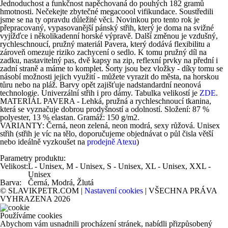
Jednoduchost a funkčnost napěchovaná do pouhých 182 gramů
hmotnosti. Nečekejte zbytečné megacoool vifikundace. Soustředili
jsme se na ty opravdu důležité věci. Novinkou pro tento rok je
přepracovaný, vypasovanější pánský střih, který je doma na svižné
vyjížďce i několikadenní horské výpravě. Další změnou je vzdušný,
rychleschnoucí, pružný materiál Pavera, který dodává flexibilitu a
zároveň omezuje riziko zachycení o sedlo. K tomu pružný díl na
zadku, nastavitelný pas, dvě kapsy na zip, reflexní prvky na přední i
zadní straně a máme to komplet. Šorty jsou bez vložky - díky tomu se
násobí možnosti jejich využití - můžete vyrazit do města, na horskou
tůru nebo na pláž. Barvy opět zajišťuje nadstandardní neonová
technologie. Univerzální střih i pro dámy. Tabulka velikostí je
ZDE
.
MATERIÁL PAVERA - Lehká, pružná a rychleschnoucí tkanina,
která se vyznačuje dobrou prodyšností a odolností. Složení: 87 %
polyester, 13 % elastan. Gramáž: 150 g/m2.
VARIANTY: Černá, neon zelená, neon modrá, sexy růžová. Unisex
střih (střih je víc na tělo, doporučujeme objednávat o půl čisla větší
nebo ideálně vyzkoušet na
prodejně Atexu
)
Parametry produktu:
Velikost:
L - Unisex, M - Unisex, S - Unisex, XL - Unisex, XXL -
Unisex
Barva:
Černá, Modrá, Žlutá
© SLAVIKPETR.COM |
Nastavení cookies
| VŠECHNA PRÁVA
VYHRAZENA 2026
Používáme cookies
Abychom vám usnadnili procházení stránek, nabídli přizpůsobený