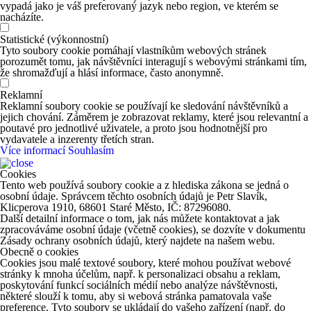
vypadá jako je váš preferovaný jazyk nebo region, ve kterém se
nacházíte.
Statistické (výkonnostní)
Tyto soubory cookie pomáhají vlastníkům webových stránek
porozumět tomu, jak návštěvníci interagují s webovými stránkami tím,
že shromažďují a hlásí informace, často anonymně.
Reklamní
Reklamní soubory cookie se používají ke sledování návštěvníků a
jejich chování. Záměrem je zobrazovat reklamy, které jsou relevantní a
poutavé pro jednotlivé uživatele, a proto jsou hodnotnější pro
vydavatele a inzerenty třetích stran.
Více informací
Souhlasím
Cookies
Tento web používá soubory cookie a z hlediska zákona se jedná o
osobní údaje. Správcem těchto osobních údajů je Petr Slavík,
Klicperova 1910, 68601 Staré Město, IČ: 87296080.
Další detailní informace o tom, jak nás můžete kontaktovat a jak
zpracováváme osobní údaje (včetně cookies), se dozvíte v dokumentu
Zásady ochrany osobních údajů, který najdete na našem webu.
Obecně o cookies
Cookies jsou malé textové soubory, které mohou používat webové
stránky k mnoha účelům, např. k personalizaci obsahu a reklam,
poskytování funkcí sociálních médií nebo analýze návštěvnosti,
některé slouží k tomu, aby si webová stránka pamatovala vaše
preference. Tyto soubory se ukládají do vašeho zařízení (např. do