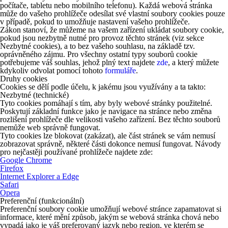
počítače, tabletu nebo mobilního telefonu). Každá webová stránka
může do vašeho prohlížeče odesílat své vlastní soubory cookies pouze
v případě, pokud to umožňuje nastavení vašeho prohlížeče.
Zákon stanoví, že můžeme na vašem zařízení ukládat soubory cookie,
pokud jsou nezbytně nutné pro provoz těchto stránek (viz sekce
Nezbytné cookies), a to bez vašeho souhlasu, na základě tzv.
oprávněného zájmu. Pro všechny ostatní typy souborů cookie
potřebujeme váš souhlas, jehož plný text najdete
zde
, a který můžete
kdykoliv odvolat pomocí tohoto
formuláře
.
Druhy cookies
Cookies se dělí podle účelu, k jakému jsou využívány a ta takto:
Nezbytné (technické)
Tyto cookies pomáhají s tím, aby byly webové stránky použitelné.
Poskytují základní funkce jako je navigace na stránce nebo změna
rozlišení prohlížeče dle velikosti vašeho zařízení. Bez těchto souborů
nemůže web správně fungovat.
Tyto cookies lze blokovat (zakázat), ale část stránek se vám nemusí
zobrazovat správně, některé části dokonce nemusí fungovat. Návody
pro nejčastěji používané prohlížeče najdete zde:
Google Chrome
Firefox
Internet Explorer a Edge
Safari
Opera
Preferenční (funkcionální)
Preferenční soubory cookie umožňují webové stránce zapamatovat si
informace, které mění způsob, jakým se webová stránka chová nebo
vypadá jako je váš preferovaný jazyk nebo region, ve kterém se