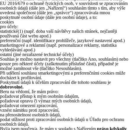
EU 2016/679 o ochraně fyzických osob, v souvislosti se zpracováním
osobních údajů (dále jen „Nařízení“) souhlasím tímto s tím, aby výše
uvedená společnost (dále jen „správce“) zpracovávala mnou
poskytnuté osobní údaje (dále jen osobní údaje), a to:
cookies
pro účely:
statistické
(1)
(např. doba vaší návštěvy našich stránek, nejčastěji
používaná část webu apod.)
preferenční (např. identifikace prohlížeče, jazykové nastavení apod.)
marketingové a reklamní (např. personalizace reklamy, statistika
vyhledávání apod.)
ostatní (jiné nezařazené technické účely)
Souhlas je možno nastavit pro všechny (tlačítko Ano, souhlasím) nebo
pouze pro některé účely (zaškrtnutím příslušné části), případně je
možné zamítnout vše (tlačítko Nesouhlasím).
Při udělení souhlasu smarketingovými a preferenčními cookies může
docházet k profilování.
Poskytnutí údajů k účelům zpracování dle tohoto souhlasu je
dobrovolné.
Beru na vědomí, že mám právo:
požadovat přístup k mým osobním údajům,
požadovat opravu či výmaz mých osobních údajů,
požadovat omezení zpracování,
vznést námitku proti zpracování,
na přenositelnost osobních údajů,
podat stížnost proti zpracování osobních údajů u Úřadu pro ochranu
osobních údajů.
Byl/a jsem poučen/a, že mám v souladu s Nařízením
právo kdykoliv