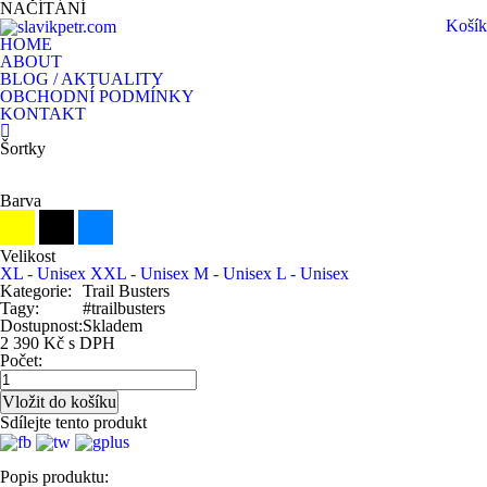
NAČÍTÁNÍ
Košík
HOME
ABOUT
BLOG / AKTUALITY
OBCHODNÍ PODMÍNKY
KONTAKT
Šortky
Barva
Velikost
XL - Unisex
XXL - Unisex
M - Unisex
L - Unisex
Kategorie:
Trail Busters
Tagy:
#trailbusters
Dostupnost:
Skladem
2 390 Kč s DPH
Počet:
Sdílejte tento produkt
Popis produktu: