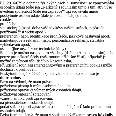
EU 2016/679 o ochraně fyzických osob, v souvislosti se zpracováním
osobních údajů (dále jen „Nařízení“) souhlasím tímto s tím, aby výše
uvedená společnost (dále jen „správce“) zpracovávala mnou
poskytnuté osobní údaje (dále jen osobní údaje), a to:
cookies
pro účely:
statistické
(1)
(např. doba vaší návštěvy našich stránek, nejčastěji
používaná část webu apod.)
preferenční (např. identifikace prohlížeče, jazykové nastavení apod.)
marketingové a reklamní (např. personalizace reklamy, statistika
vyhledávání apod.)
ostatní (jiné nezařazené technické účely)
Souhlas je možno nastavit pro všechny (tlačítko Ano, souhlasím) nebo
pouze pro některé účely (zaškrtnutím příslušné části), případně je
možné zamítnout vše (tlačítko Nesouhlasím).
Při udělení souhlasu smarketingovými a preferenčními cookies může
docházet k profilování.
Poskytnutí údajů k účelům zpracování dle tohoto souhlasu je
dobrovolné.
Beru na vědomí, že mám právo:
požadovat přístup k mým osobním údajům,
požadovat opravu či výmaz mých osobních údajů,
požadovat omezení zpracování,
vznést námitku proti zpracování,
na přenositelnost osobních údajů,
podat stížnost proti zpracování osobních údajů u Úřadu pro ochranu
osobních údajů.
Byl/a jsem poučen/a, že mám v souladu s Nařízením
právo kdykoliv