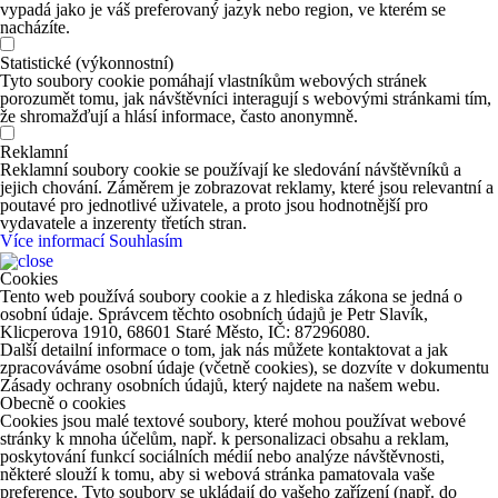
vypadá jako je váš preferovaný jazyk nebo region, ve kterém se
nacházíte.
Statistické (výkonnostní)
Tyto soubory cookie pomáhají vlastníkům webových stránek
porozumět tomu, jak návštěvníci interagují s webovými stránkami tím,
že shromažďují a hlásí informace, často anonymně.
Reklamní
Reklamní soubory cookie se používají ke sledování návštěvníků a
jejich chování. Záměrem je zobrazovat reklamy, které jsou relevantní a
poutavé pro jednotlivé uživatele, a proto jsou hodnotnější pro
vydavatele a inzerenty třetích stran.
Více informací
Souhlasím
Cookies
Tento web používá soubory cookie a z hlediska zákona se jedná o
osobní údaje. Správcem těchto osobních údajů je Petr Slavík,
Klicperova 1910, 68601 Staré Město, IČ: 87296080.
Další detailní informace o tom, jak nás můžete kontaktovat a jak
zpracováváme osobní údaje (včetně cookies), se dozvíte v dokumentu
Zásady ochrany osobních údajů, který najdete na našem webu.
Obecně o cookies
Cookies jsou malé textové soubory, které mohou používat webové
stránky k mnoha účelům, např. k personalizaci obsahu a reklam,
poskytování funkcí sociálních médií nebo analýze návštěvnosti,
některé slouží k tomu, aby si webová stránka pamatovala vaše
preference. Tyto soubory se ukládají do vašeho zařízení (např. do