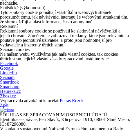
nacházíte.
Statistické (výkonnostní)
Tyto soubory cookie pomáhají vlastníkům webových stránek
porozumět tomu, jak návštěvníci interagují s webovými stránkami tím,
že shromažďují a hlásí informace, často anonymně.
Reklamní
Reklamní soubory cookie se používají ke sledování návštěvníků a
jejich chování. Záměrem je zobrazovat reklamy, které jsou relevantní a
poutavé pro jednotlivé uživatele, a proto jsou hodnotnější pro
vydavatele a inzerenty třetích stran.
Seznam cookies
Na našem webu využíváme jak naše vlastní cookies, tak cookies
třetích stran, jejichž vlastní zásady zpracování uvádíme zde:
Facebook
Google
LinkedIn
Seznam
Smartlook
Smartsupp
Heureka.cz
Zbozi.cz
Vypracovala advokátní kancelář
Petráš Rezek
Zpět
SOUHLAS SE ZPRACOVÁNÍM OSOBNÍCH ÚDAJŮ
Identifikace správce: Petr Slavík, Klicperova 1910, 68601 Staré Město,
IČ: 87296080.
V souladu s ustanoveními Nařízení Evropského parlamentu a Rady