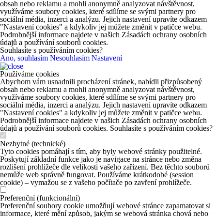
obsah nebo reklamu a mohli anonymně analyzovat návštěvnost,
využíváme soubory cookies, které sdílíme se svými partnery pro
sociální média, inzerci a analýzu. Jejich nastavení upravíte odkazem
"Nastavení cookies" a kdykoliv jej můžete změnit v patičce webu.
Podrobnější informace najdete v našich Zásadách ochrany osobních
údajů a používání souborů cookies.
Souhlasíte s používáním cookies?
Ano, souhlasím
Nesouhlasím
Nastavení
Používáme cookies
Abychom vám usnadnili procházení stránek, nabídli přizpůsobený
obsah nebo reklamu a mohli anonymně analyzovat návštěvnost,
využíváme soubory cookies, které sdílíme se svými partnery pro
sociální média, inzerci a analýzu. Jejich nastavení upravíte odkazem
"Nastavení cookies" a kdykoliv jej můžete změnit v patičce webu.
Podrobnější informace najdete v našich Zásadách ochrany osobních
údajů a používání souborů cookies. Souhlasíte s používáním cookies?
Nezbytné (technické)
Tyto cookies pomáhají s tím, aby byly webové stránky použitelné.
Poskytují základní funkce jako je navigace na stránce nebo změna
rozlišení prohlížeče dle velikosti vašeho zařízení. Bez těchto souborů
nemůže web správně fungovat. Používáme krátkodobé (session
cookie) – vymažou se z vašeho počítače po zavření prohlížeče.
Preferenční (funkcionální)
Preferenční soubory cookie umožňují webové stránce zapamatovat si
informace, které mění způsob, jakým se webová stránka chová nebo