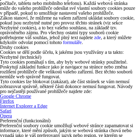
počítače, tabletu nebo mobilního telefonu). Každá webová stránka
může do vašeho prohlížeče odesílat své vlastní soubory cookies pouze
v případě, pokud to umožňuje nastavení vašeho prohlížeče.
Zákon stanoví, že můžeme na vašem zařízení ukládat soubory cookie,
pokud jsou nezbytně nutné pro provoz těchto stránek (viz sekce
Nezbytné cookies), a to bez vašeho souhlasu, na základě tzv.
oprávněného zájmu. Pro všechny ostatní typy souborů cookie
potřebujeme váš souhlas, jehož plný text najdete
zde
, a který můžete
kdykoliv odvolat pomocí tohoto
formuláře
.
Druhy cookies
Cookies se dělí podle účelu, k jakému jsou využívány a ta takto:
Nezbytné (technické)
Tyto cookies pomáhají s tím, aby byly webové stránky použitelné.
Poskytují základní funkce jako je navigace na stránce nebo změna
rozlišení prohlížeče dle velikosti vašeho zařízení. Bez těchto souborů
nemůže web správně fungovat.
Tyto cookies lze blokovat (zakázat), ale část stránek se vám nemusí
zobrazovat správně, některé části dokonce nemusí fungovat. Návody
pro nejčastěji používané prohlížeče najdete zde:
Google Chrome
Firefox
Internet Explorer a Edge
Safari
Opera
Preferenční (funkcionální)
Preferenční soubory cookie umožňují webové stránce zapamatovat si
informace, které mění způsob, jakým se webová stránka chová nebo
vypadá jako je váš preferovaný jazyk nebo region, ve kterém se