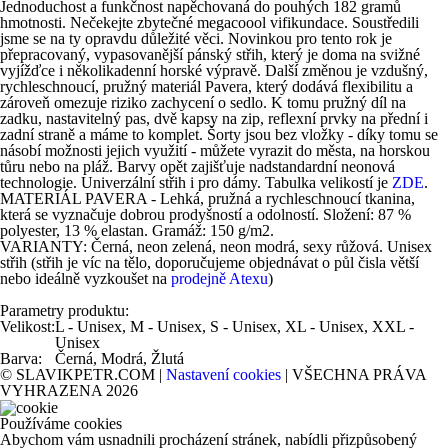
Jednoduchost a funkčnost napěchovaná do pouhých 182 gramů
hmotnosti. Nečekejte zbytečné megacoool vifikundace. Soustředili
jsme se na ty opravdu důležité věci. Novinkou pro tento rok je
přepracovaný, vypasovanější pánský střih, který je doma na svižné
vyjížďce i několikadenní horské výpravě. Další změnou je vzdušný,
rychleschnoucí, pružný materiál Pavera, který dodává flexibilitu a
zároveň omezuje riziko zachycení o sedlo. K tomu pružný díl na
zadku, nastavitelný pas, dvě kapsy na zip, reflexní prvky na přední i
zadní straně a máme to komplet. Šorty jsou bez vložky - díky tomu se
násobí možnosti jejich využití - můžete vyrazit do města, na horskou
tůru nebo na pláž. Barvy opět zajišťuje nadstandardní neonová
technologie. Univerzální střih i pro dámy. Tabulka velikostí je
ZDE
.
MATERIÁL PAVERA - Lehká, pružná a rychleschnoucí tkanina,
která se vyznačuje dobrou prodyšností a odolností. Složení: 87 %
polyester, 13 % elastan. Gramáž: 150 g/m2.
VARIANTY: Černá, neon zelená, neon modrá, sexy růžová. Unisex
střih (střih je víc na tělo, doporučujeme objednávat o půl čisla větší
nebo ideálně vyzkoušet na
prodejně Atexu
)
Parametry produktu:
Velikost:
L - Unisex, M - Unisex, S - Unisex, XL - Unisex, XXL -
Unisex
Barva:
Černá, Modrá, Žlutá
© SLAVIKPETR.COM |
Nastavení cookies
| VŠECHNA PRÁVA
VYHRAZENA 2026
Používáme cookies
Abychom vám usnadnili procházení stránek, nabídli přizpůsobený