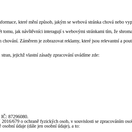
formace, které mění způsob, jakým se webová stránka chová nebo vypad
tomu, jak návštěvníci interagují s webovými stránkami tím, že shroma
 chování. Záměrem je zobrazovat reklamy, které jsou relevantní a pouta
stran, jejichž vlastní zásady zpracování uvádíme zde:
, IČ: 87296080.
16/679 o ochraně fyzických osob, v souvislosti se zpracováním osobní
osobní údaje (dále jen osobní údaje), a to: