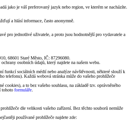
á jako je váš preferovaný jazyk nebo region, ve kterém se nacházíte.
žďují a hlásí informace, často anonymně.
vé pro jednotlivé uživatele, a proto jsou hodnotnější pro vydavatele a
1910, 68601 Staré Město, IČ: 87296080.
y ochrany osobních údajů, který najdete na našem webu.
 funkcí sociálních médií nebo analýze návštěvnosti, některé slouží k
lního telefonu). Každá webová stránka může do vašeho prohlížeče
é cookies), a to bez vašeho souhlasu, na základě tzv. oprávněného
í tohoto
formuláře
.
 prohlížeče dle velikosti vašeho zařízení. Bez těchto souborů nemůže
ejčastěji používané prohlížeče najdete zde: