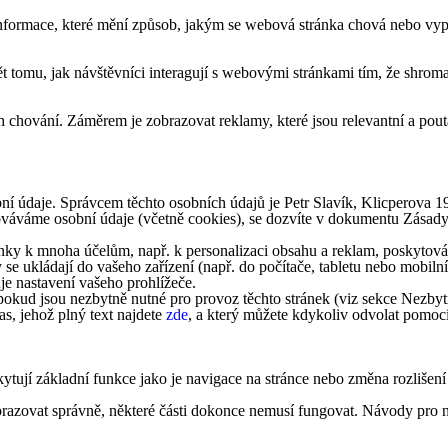
formace, které mění způsob, jakým se webová stránka chová nebo vypad
tomu, jak návštěvníci interagují s webovými stránkami tím, že shroma
 chování. Záměrem je zobrazovat reklamy, které jsou relevantní a pouta
ní údaje. Správcem těchto osobních údajů je Petr Slavík, Klicperova 
acováváme osobní údaje (včetně cookies), se dozvíte v dokumentu Zásad
ky k mnoha účelům, např. k personalizaci obsahu a reklam, poskytování
 se ukládají do vašeho zařízení (např. do počítače, tabletu nebo mobi
je nastavení vašeho prohlížeče.
okud jsou nezbytně nutné pro provoz těchto stránek (viz sekce Nezbytn
s, jehož plný text najdete
zde
, a který můžete kdykoliv odvolat pomoc
ytují základní funkce jako je navigace na stránce nebo změna rozlišení
obrazovat správně, některé části dokonce nemusí fungovat. Návody pro n