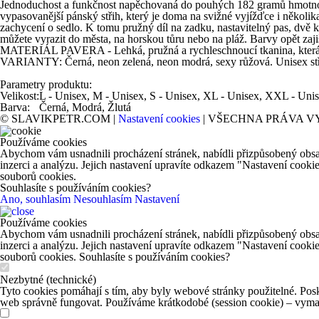
Jednoduchost a funkčnost napěchovaná do pouhých 182 gramů hmotnosti
vypasovanější pánský střih, který je doma na svižné vyjížďce i několi
zachycení o sedlo. K tomu pružný díl na zadku, nastavitelný pas, dvě ka
můžete vyrazit do města, na horskou tůru nebo na pláž. Barvy opět zaji
MATERIÁL PAVERA - Lehká, pružná a rychleschnoucí tkanina, která se
VARIANTY: Černá, neon zelená, neon modrá, sexy růžová. Unisex střih 
Parametry produktu:
Velikost:
L - Unisex, M - Unisex, S - Unisex, XL - Unisex, XXL - Uni
Barva:
Černá, Modrá, Žlutá
© SLAVIKPETR.COM |
Nastavení cookies
| VŠECHNA PRÁVA V
Používáme cookies
Abychom vám usnadnili procházení stránek, nabídli přizpůsobený obsa
inzerci a analýzu. Jejich nastavení upravíte odkazem "Nastavení cooki
souborů cookies.
Souhlasíte s používáním cookies?
Ano, souhlasím
Nesouhlasím
Nastavení
Používáme cookies
Abychom vám usnadnili procházení stránek, nabídli přizpůsobený obsa
inzerci a analýzu. Jejich nastavení upravíte odkazem "Nastavení cooki
souborů cookies. Souhlasíte s používáním cookies?
Nezbytné (technické)
Tyto cookies pomáhají s tím, aby byly webové stránky použitelné. Posk
web správně fungovat. Používáme krátkodobé (session cookie) – vymaž