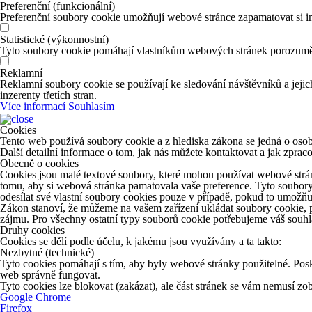
Preferenční (funkcionální)
Preferenční soubory cookie umožňují webové stránce zapamatovat si in
Statistické (výkonnostní)
Tyto soubory cookie pomáhají vlastníkům webových stránek porozumět 
Reklamní
Reklamní soubory cookie se používají ke sledování návštěvníků a jejich
inzerenty třetích stran.
Více informací
Souhlasím
Cookies
Tento web používá soubory cookie a z hlediska zákona se jedná o osob
Další detailní informace o tom, jak nás můžete kontaktovat a jak zpr
Obecně o cookies
Cookies jsou malé textové soubory, které mohou používat webové strán
tomu, aby si webová stránka pamatovala vaše preference. Tyto soubory
odesílat své vlastní soubory cookies pouze v případě, pokud to umožňu
Zákon stanoví, že můžeme na vašem zařízení ukládat soubory cookie, p
zájmu. Pro všechny ostatní typy souborů cookie potřebujeme váš souhla
Druhy cookies
Cookies se dělí podle účelu, k jakému jsou využívány a ta takto:
Nezbytné (technické)
Tyto cookies pomáhají s tím, aby byly webové stránky použitelné. Posk
web správně fungovat.
Tyto cookies lze blokovat (zakázat), ale část stránek se vám nemusí z
Google Chrome
Firefox