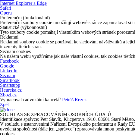
Internet Explorer a Edge
Safari
Opera
Preferenční (funkcionální)
Preferenční soubory cookie umožňují webové stránce zapamatovat si in
Statistické (výkonnostní)
Tyto soubory cookie pomáhají vlastníkům webových stránek porozumět 
Reklamní
Reklamní soubory cookie se používají ke sledování návštěvníků a jejich
inzerenty třetích stran.
Seznam cookies
Na našem webu využíváme jak naše vlastní cookies, tak cookies třetích 
Facebook
Google
LinkedIn
Seznam
Smartlook
Smartsupp
Heureka.cz
Zbozi.cz
Vypracovala advokátní kancelář
Petráš Rezek
Zpět
SOUHLAS SE ZPRACOVÁNÍM OSOBNÍCH ÚDAJŮ
Identifikace správce: Petr Slavík, Klicperova 1910, 68601 Staré Město
V souladu s ustanoveními Nařízení Evropského parlamentu a Rady EU 20
uvedená společnost (dále jen „správce“) zpracovávala mnou poskytnuté 
cookies