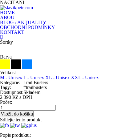
NAČÍTÁNÍ
HOME
ABOUT
BLOG / AKTUALITY
OBCHODNÍ PODMÍNKY
KONTAKT
Šortky
Barva
Velikost
M - Unisex
L - Unisex
XL - Unisex
XXL - Unisex
Kategorie:
Trail Busters
Tagy:
#trailbusters
Dostupnost:
Skladem
2 390 Kč s DPH
Počet:
Sdílejte tento produkt
Popis produktu: