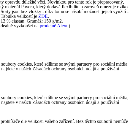
y opravdu důležité věci. Novinkou pro tento rok je přepracovaný,
ý materiál Pavera, který dodává flexibilitu a zároveň omezuje riziko
Šorty jsou bez vložky - díky tomu se násobí možnosti jejich využití -
 Tabulka velikostí je
ZDE
.
 13 % elastan. Gramáž: 150 g/m2.
 ideálně vyzkoušet na
prodejně Atexu
)
ubory cookies, které sdílíme se svými partnery pro sociální média,
e najdete v našich Zásadách ochrany osobních údajů a používání
ubory cookies, které sdílíme se svými partnery pro sociální média,
e najdete v našich Zásadách ochrany osobních údajů a používání
 prohlížeče dle velikosti vašeho zařízení. Bez těchto souborů nemůže