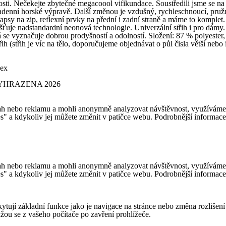
. Nečekejte zbytečné megacoool vifikundace. Soustředili jsme se na t
kadenní horské výpravě. Další změnou je vzdušný, rychleschnoucí, pružn
psy na zip, reflexní prvky na přední i zadní straně a máme to komplet. 
šťuje nadstandardní neonová technologie. Univerzální střih i pro dámy.
 vyznačuje dobrou prodyšností a odolností. Složení: 87 % polyester,
(střih je víc na tělo, doporučujeme objednávat o půl čisla větší nebo
sex
YHRAZENA 2026
h nebo reklamu a mohli anonymně analyzovat návštěvnost, využíváme so
es" a kdykoliv jej můžete změnit v patičce webu. Podrobnější informac
h nebo reklamu a mohli anonymně analyzovat návštěvnost, využíváme so
es" a kdykoliv jej můžete změnit v patičce webu. Podrobnější informac
ytují základní funkce jako je navigace na stránce nebo změna rozlišení
ou se z vašeho počítače po zavření prohlížeče.