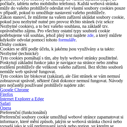
počítače, tabletu nebo mobilního telefonu). Každá webová stránka
může do vašeho prohlížeče odesílat své vlastní soubory cookies pouze
v případě, pokud to umožňuje nastavení vašeho prohlížeče.
Zákon stanoví, že můžeme na vašem zařízení ukládat soubory cookie,
pokud jsou nezbytně nutné pro provoz těchto stránek (viz sekce
Nezbytné cookies), a to bez vašeho souhlasu, na základě tzv.
oprávněného zájmu. Pro všechny ostatní typy souborů cookie
potřebujeme váš souhlas, jehož plný text najdete
zde
, a který můžete
kdykoliv odvolat pomocí tohoto
formuláře
.
Druhy cookies
Cookies se dělí podle účelu, k jakému jsou využívány a ta takto:
Nezbytné (technické)
Tyto cookies pomáhají s tím, aby byly webové stránky použitelné.
Poskytují základní funkce jako je navigace na stránce nebo změna
rozlišení prohlížeče dle velikosti vašeho zařízení. Bez těchto souborů
nemůže web správně fungovat.
Tyto cookies lze blokovat (zakázat), ale část stránek se vám nemusí
zobrazovat správně, některé části dokonce nemusí fungovat. Návody
pro nejčastěji používané prohlížeče najdete zde:
Google Chrome
Firefox
Internet Explorer a Edge
Safari
Opera
Preferenční (funkcionální)
Preferenční soubory cookie umožňují webové stránce zapamatovat si
informace, které mění způsob, jakým se webová stránka chová nebo
vypadá jako je váš preferovaný jazyk nebo region, ve kterém se