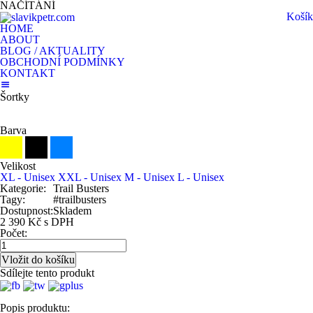
NAČÍTÁNÍ
Košík
HOME
ABOUT
BLOG / AKTUALITY
OBCHODNÍ PODMÍNKY
KONTAKT
Šortky
Barva
Velikost
XL - Unisex
XXL - Unisex
M - Unisex
L - Unisex
Kategorie:
Trail Busters
Tagy:
#trailbusters
Dostupnost:
Skladem
2 390 Kč s DPH
Počet:
Sdílejte tento produkt
Popis produktu: