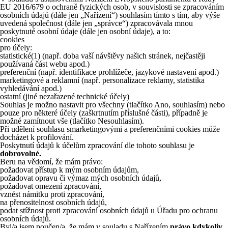
EU 2016/679 o ochraně fyzických osob, v souvislosti se zpracováním
osobních údajů (dále jen „Nařízení“) souhlasím tímto s tím, aby výše
uvedená společnost (dále jen „správce“) zpracovávala mnou
poskytnuté osobní údaje (dále jen osobní údaje), a to:
cookies
pro účely:
statistické
(1)
(např. doba vaší návštěvy našich stránek, nejčastěji
používaná část webu apod.)
preferenční (např. identifikace prohlížeče, jazykové nastavení apod.)
marketingové a reklamní (např. personalizace reklamy, statistika
vyhledávání apod.)
ostatní (jiné nezařazené technické účely)
Souhlas je možno nastavit pro všechny (tlačítko Ano, souhlasím) nebo
pouze pro některé účely (zaškrtnutím příslušné části), případně je
možné zamítnout vše (tlačítko Nesouhlasím).
Při udělení souhlasu smarketingovými a preferenčními cookies může
docházet k profilování.
Poskytnutí údajů k účelům zpracování dle tohoto souhlasu je
dobrovolné.
Beru na vědomí, že mám právo:
požadovat přístup k mým osobním údajům,
požadovat opravu či výmaz mých osobních údajů,
požadovat omezení zpracování,
vznést námitku proti zpracování,
na přenositelnost osobních údajů,
podat stížnost proti zpracování osobních údajů u Úřadu pro ochranu
osobních údajů.
Byl/a jsem poučen/a, že mám v souladu s Nařízením
právo kdykoliv