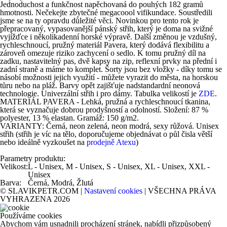
Jednoduchost a funkčnost napěchovaná do pouhých 182 gramů
hmotnosti. Nečekejte zbytečné megacoool vifikundace. Soustředili
jsme se na ty opravdu důležité věci. Novinkou pro tento rok je
přepracovaný, vypasovanější pánský střih, který je doma na svižné
vyjížďce i několikadenní horské výpravě. Další změnou je vzdušný,
rychleschnoucí, pružný materiál Pavera, který dodává flexibilitu a
zároveň omezuje riziko zachycení o sedlo. K tomu pružný díl na
zadku, nastavitelný pas, dvě kapsy na zip, reflexní prvky na přední i
zadní straně a máme to komplet. Šorty jsou bez vložky - díky tomu se
násobí možnosti jejich využití - můžete vyrazit do města, na horskou
tůru nebo na pláž. Barvy opět zajišťuje nadstandardní neonová
technologie. Univerzální střih i pro dámy. Tabulka velikostí je
ZDE
.
MATERIÁL PAVERA - Lehká, pružná a rychleschnoucí tkanina,
která se vyznačuje dobrou prodyšností a odolností. Složení: 87 %
polyester, 13 % elastan. Gramáž: 150 g/m2.
VARIANTY: Černá, neon zelená, neon modrá, sexy růžová. Unisex
střih (střih je víc na tělo, doporučujeme objednávat o půl čisla větší
nebo ideálně vyzkoušet na
prodejně Atexu
)
Parametry produktu:
Velikost:
L - Unisex, M - Unisex, S - Unisex, XL - Unisex, XXL -
Unisex
Barva:
Černá, Modrá, Žlutá
© SLAVIKPETR.COM |
Nastavení cookies
| VŠECHNA PRÁVA
VYHRAZENA 2026
Používáme cookies
Abychom vám usnadnili procházení stránek, nabídli přizpůsobený