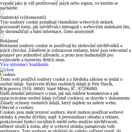
vypadá jako je váš preferovaný jazyk nebo region, ve kterém se
nacházíte.
Statistické (výkonnostní)
Tyto soubory cookie pomáhají vlastníkům webových stránek
porozumět tomu, jak návštěvníci interagují s webovými stránkami tím,
že shromažďují a hlásí informace, často anonymně.
Reklamní
Reklamní soubory cookie se používají ke sledování návštěvníků a
jejich chování. Záměrem je zobrazovat reklamy, které jsou relevantní a
poutavé pro jednotlivé uživatele, a proto jsou hodnotnější pro
vydavatele a inzerenty třetích stran.
Více informací
Souhlasím
Cookies
Tento web používá soubory cookie a z hlediska zákona se jedná o
osobní údaje. Správcem těchto osobních údajů je Petr Slavík,
Klicperova 1910, 68601 Staré Město, IČ: 87296080.
Další detailní informace o tom, jak nás můžete kontaktovat a jak
zpracováváme osobní údaje (včetně cookies), se dozvíte v dokumentu
Zásady ochrany osobních údajů, který najdete na našem webu.
Obecně o cookies
Cookies jsou malé textové soubory, které mohou používat webové
stránky k mnoha účelům, např. k personalizaci obsahu a reklam,
poskytování funkcí sociálních médií nebo analýze návštěvnosti,
některé slouží k tomu, aby si webová stránka pamatovala vaše
preference. Tyto soubory se ukládají do vašeho zařízení (např. do