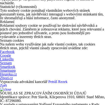
nacházíte.
Statistické (výkonnostní)
Tyto soubory cookie pomáhají vlastníkům webových stránek
porozumět tomu, jak návštěvníci interagují s webovými stránkami tím,
že shromažďují a hlásí informace, často anonymně.
Reklamní
Reklamní soubory cookie se používají ke sledování návštěvníků a
jejich chování. Záměrem je zobrazovat reklamy, které jsou relevantní a
poutavé pro jednotlivé uživatele, a proto jsou hodnotnější pro
vydavatele a inzerenty třetích stran.
Seznam cookies
Na našem webu využíváme jak naše vlastní cookies, tak cookies
třetích stran, jejichž vlastní zásady zpracování uvádíme zde:
Facebook
Google
LinkedIn
Seznam
Smartlook
Smartsupp
Heureka.cz
Zbozi.cz
Vypracovala advokátní kancelář
Petráš Rezek
Zpět
SOUHLAS SE ZPRACOVÁNÍM OSOBNÍCH ÚDAJŮ
Identifikace správce: Petr Slavík, Klicperova 1910, 68601 Staré Město,
IČ: 87296080.
V souladu s ustanoveními Nařízení Evropského parlamentu a Rady