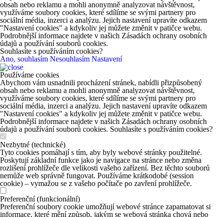
obsah nebo reklamu a mohli anonymně analyzovat návštěvnost,
využíváme soubory cookies, které sdílíme se svými partnery pro
sociální média, inzerci a analýzu. Jejich nastavení upravíte odkazem
"Nastavení cookies" a kdykoliv jej můžete změnit v patičce webu.
Podrobnější informace najdete v našich Zásadách ochrany osobních
údajů a používání souborů cookies.
Souhlasíte s používáním cookies?
Ano, souhlasím
Nesouhlasím
Nastavení
Používáme cookies
Abychom vám usnadnili procházení stránek, nabídli přizpůsobený
obsah nebo reklamu a mohli anonymně analyzovat návštěvnost,
využíváme soubory cookies, které sdílíme se svými partnery pro
sociální média, inzerci a analýzu. Jejich nastavení upravíte odkazem
"Nastavení cookies" a kdykoliv jej můžete změnit v patičce webu.
Podrobnější informace najdete v našich Zásadách ochrany osobních
údajů a používání souborů cookies. Souhlasíte s používáním cookies?
Nezbytné (technické)
Tyto cookies pomáhají s tím, aby byly webové stránky použitelné.
Poskytují základní funkce jako je navigace na stránce nebo změna
rozlišení prohlížeče dle velikosti vašeho zařízení. Bez těchto souborů
nemůže web správně fungovat. Používáme krátkodobé (session
cookie) – vymažou se z vašeho počítače po zavření prohlížeče.
Preferenční (funkcionální)
Preferenční soubory cookie umožňují webové stránce zapamatovat si
informace, které mění způsob, jakým se webová stránka chová nebo