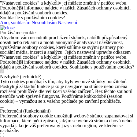
"Nastavení cookies" a kdykoliv jej můžete změnit v patičce webu.
Podrobnější informace najdete v našich Zásadách ochrany osobních
údajů a používání souborů cookies.
Souhlasíte s používáním cookies?
Ano, souhlasím
Nesouhlasím
Nastavení
Používáme cookies
Abychom vám usnadnili procházení stránek, nabídli přizpůsobený
obsah nebo reklamu a mohli anonymně analyzovat návštěvnost,
využíváme soubory cookies, které sdílíme se svými partnery pro
sociální média, inzerci a analýzu. Jejich nastavení upravíte odkazem
"Nastavení cookies" a kdykoliv jej můžete změnit v patičce webu.
Podrobnější informace najdete v našich Zásadách ochrany osobních
údajů a používání souborů cookies. Souhlasíte s používáním cookies?
Nezbytné (technické)
Tyto cookies pomáhají s tím, aby byly webové stránky použitelné.
Poskytují základní funkce jako je navigace na stránce nebo změna
rozlišení prohlížeče dle velikosti vašeho zařízení. Bez těchto souborů
nemůže web správně fungovat. Používáme krátkodobé (session
cookie) – vymažou se z vašeho počítače po zavření prohlížeče.
Preferenční (funkcionální)
Preferenční soubory cookie umožňují webové stránce zapamatovat si
informace, které mění způsob, jakým se webová stránka chová nebo
vypadá jako je váš preferovaný jazyk nebo region, ve kterém se
nacházíte.