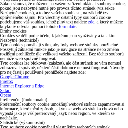
Zákon stanoví, že můžeme na vašem zařízení ukládat soubory cookie,
pokud jsou nezbytně nutné pro provoz těchto stránek (viz sekce
Nezbytné cookies), a to bez vašeho souhlasu, na základě tzv.
oprávněného zájmu. Pro všechny ostatní typy souborů cookie
potřebujeme váš souhlas, jehož plný text najdete
zde
, a který můžete
kdykoliv odvolat pomocí tohoto
formuláře
.
Druhy cookies
Cookies se dělí podle účelu, k jakému jsou využívány a ta takto:
Nezbytné (technické)
Tyto cookies pomáhají s tím, aby byly webové stránky použitelné.
Poskytují základní funkce jako je navigace na stránce nebo změna
rozlišení prohlížeče dle velikosti vašeho zařízení. Bez těchto souborů
nemůže web správně fungovat.
Tyto cookies lze blokovat (zakázat), ale část stránek se vám nemusí
zobrazovat správně, některé části dokonce nemusí fungovat. Návody
pro nejčastěji používané prohlížeče najdete zde:
Google Chrome
Firefox
Internet Explorer a Edge
Safari
Opera
Preferenční (funkcionální)
Preferenční soubory cookie umožňují webové stránce zapamatovat si
informace, které mění způsob, jakým se webová stránka chová nebo
vypadá jako je váš preferovaný jazyk nebo region, ve kterém se
nacházíte.
Statistické (výkonnostní)
Tyto soubory cookie pomáhají vlastníkům webových stránek