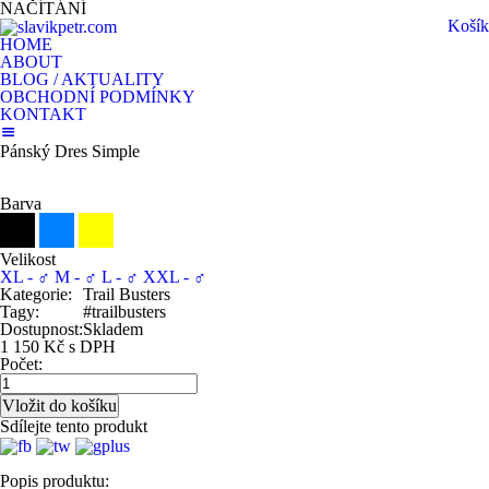
NAČÍTÁNÍ
Košík
HOME
ABOUT
BLOG / AKTUALITY
OBCHODNÍ PODMÍNKY
KONTAKT
Pánský Dres Simple
Barva
Velikost
XL - ♂
M - ♂
L - ♂
XXL - ♂
Kategorie:
Trail Busters
Tagy:
#trailbusters
Dostupnost:
Skladem
1 150 Kč s DPH
Počet:
Sdílejte tento produkt
Popis produktu: