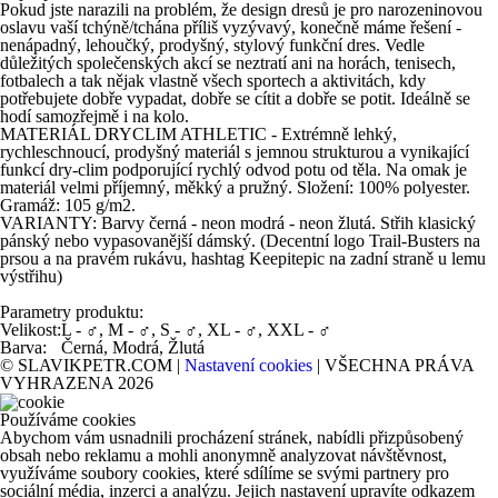
Pokud jste narazili na problém, že design dresů je pro narozeninovou
oslavu vaší tchýně/tchána příliš vyzývavý, konečně máme řešení -
nenápadný, lehoučký, prodyšný, stylový funkční dres. Vedle
důležitých společenských akcí se neztratí ani na horách, tenisech,
fotbalech a tak nějak vlastně všech sportech a aktivitách, kdy
potřebujete dobře vypadat, dobře se cítit a dobře se potit. Ideálně se
hodí samozřejmě i na kolo.
MATERIÁL DRYCLIM ATHLETIC - Extrémně lehký,
rychleschnoucí, prodyšný materiál s jemnou strukturou a vynikající
funkcí dry-clim podporující rychlý odvod potu od těla. Na omak je
materiál velmi příjemný, měkký a pružný. Složení: 100% polyester.
Gramáž: 105 g/m2.
VARIANTY: Barvy černá - neon modrá - neon žlutá. Střih klasický
pánský nebo vypasovanější dámský. (Decentní logo Trail-Busters na
prsou a na pravém rukávu, hashtag Keepitepic na zadní straně u lemu
výstřihu)
Parametry produktu:
Velikost:
L - ♂, M - ♂, S - ♂, XL - ♂, XXL - ♂
Barva:
Černá, Modrá, Žlutá
© SLAVIKPETR.COM |
Nastavení cookies
| VŠECHNA PRÁVA
VYHRAZENA 2026
Používáme cookies
Abychom vám usnadnili procházení stránek, nabídli přizpůsobený
obsah nebo reklamu a mohli anonymně analyzovat návštěvnost,
využíváme soubory cookies, které sdílíme se svými partnery pro
sociální média, inzerci a analýzu. Jejich nastavení upravíte odkazem