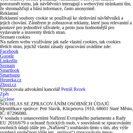
porozumět tomu, jak návštěvníci interagují s webovými stránkami tím,
že shromažďují a hlásí informace, často anonymně.
Reklamní
Reklamní soubory cookie se používají ke sledování návštěvníků a
jejich chování. Záměrem je zobrazovat reklamy, které jsou relevantní a
poutavé pro jednotlivé uživatele, a proto jsou hodnotnější pro
vydavatele a inzerenty třetích stran.
Seznam cookies
Na našem webu využíváme jak naše vlastní cookies, tak cookies
třetích stran, jejichž vlastní zásady zpracování uvádíme zde:
Facebook
Google
LinkedIn
Seznam
Smartlook
Smartsupp
Heureka.cz
Zbozi.cz
Vypracovala advokátní kancelář
Petráš Rezek
Zpět
SOUHLAS SE ZPRACOVÁNÍM OSOBNÍCH ÚDAJŮ
Identifikace správce: Petr Slavík, Klicperova 1910, 68601 Staré Město,
IČ: 87296080.
V souladu s ustanoveními Nařízení Evropského parlamentu a Rady
EU 2016/679 o ochraně fyzických osob, v souvislosti se zpracováním
osobních údajů (dále jen „Nařízení“) souhlasím tímto s tím, aby výše
uvedená společnost (dále jen „správce“) zpracovávala mnou