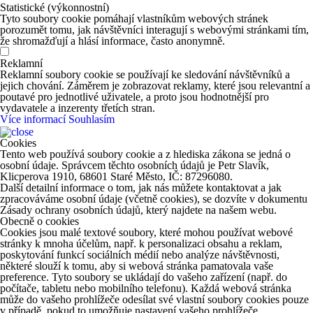
Statistické (výkonnostní)
Tyto soubory cookie pomáhají vlastníkům webových stránek
porozumět tomu, jak návštěvníci interagují s webovými stránkami tím,
že shromažďují a hlásí informace, často anonymně.
Reklamní
Reklamní soubory cookie se používají ke sledování návštěvníků a
jejich chování. Záměrem je zobrazovat reklamy, které jsou relevantní a
poutavé pro jednotlivé uživatele, a proto jsou hodnotnější pro
vydavatele a inzerenty třetích stran.
Více informací
Souhlasím
Cookies
Tento web používá soubory cookie a z hlediska zákona se jedná o
osobní údaje. Správcem těchto osobních údajů je Petr Slavík,
Klicperova 1910, 68601 Staré Město, IČ: 87296080.
Další detailní informace o tom, jak nás můžete kontaktovat a jak
zpracováváme osobní údaje (včetně cookies), se dozvíte v dokumentu
Zásady ochrany osobních údajů, který najdete na našem webu.
Obecně o cookies
Cookies jsou malé textové soubory, které mohou používat webové
stránky k mnoha účelům, např. k personalizaci obsahu a reklam,
poskytování funkcí sociálních médií nebo analýze návštěvnosti,
některé slouží k tomu, aby si webová stránka pamatovala vaše
preference. Tyto soubory se ukládají do vašeho zařízení (např. do
počítače, tabletu nebo mobilního telefonu). Každá webová stránka
může do vašeho prohlížeče odesílat své vlastní soubory cookies pouze
v případě, pokud to umožňuje nastavení vašeho prohlížeče.