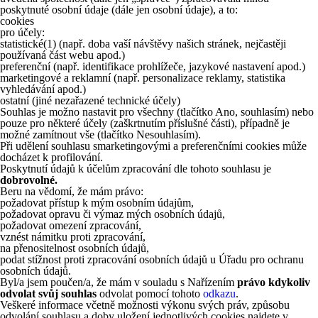
poskytnuté osobní údaje (dále jen osobní údaje), a to:
cookies
pro účely:
statistické
(1)
(např. doba vaší návštěvy našich stránek, nejčastěji
používaná část webu apod.)
preferenční (např. identifikace prohlížeče, jazykové nastavení apod.)
marketingové a reklamní (např. personalizace reklamy, statistika
vyhledávání apod.)
ostatní (jiné nezařazené technické účely)
Souhlas je možno nastavit pro všechny (tlačítko Ano, souhlasím) nebo
pouze pro některé účely (zaškrtnutím příslušné části), případně je
možné zamítnout vše (tlačítko Nesouhlasím).
Při udělení souhlasu smarketingovými a preferenčními cookies může
docházet k profilování.
Poskytnutí údajů k účelům zpracování dle tohoto souhlasu je
dobrovolné.
Beru na vědomí, že mám právo:
požadovat přístup k mým osobním údajům,
požadovat opravu či výmaz mých osobních údajů,
požadovat omezení zpracování,
vznést námitku proti zpracování,
na přenositelnost osobních údajů,
podat stížnost proti zpracování osobních údajů u Úřadu pro ochranu
osobních údajů.
Byl/a jsem poučen/a, že mám v souladu s Nařízením
právo kdykoliv
odvolat svůj souhlas
odvolat pomocí tohoto
odkazu
.
Veškeré informace včetně možnosti výkonu svých práv, způsobu
odvolání souhlasu a doby uložení jednotlivých cookies najdete v