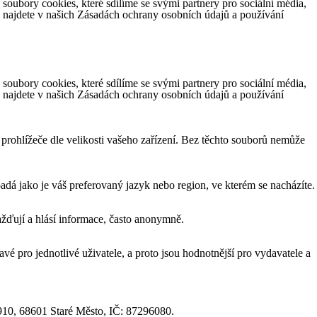
ubory cookies, které sdílíme se svými partnery pro sociální média,
e najdete v našich Zásadách ochrany osobních údajů a používání
ubory cookies, které sdílíme se svými partnery pro sociální média,
e najdete v našich Zásadách ochrany osobních údajů a používání
 prohlížeče dle velikosti vašeho zařízení. Bez těchto souborů nemůže
á jako je váš preferovaný jazyk nebo region, ve kterém se nacházíte.
žďují a hlásí informace, často anonymně.
vé pro jednotlivé uživatele, a proto jsou hodnotnější pro vydavatele a
1910, 68601 Staré Město, IČ: 87296080.