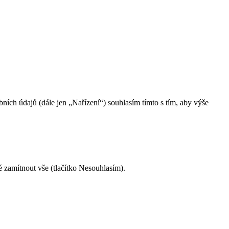
ch údajů (dále jen „Nařízení“) souhlasím tímto s tím, aby výše
é zamítnout vše (tlačítko Nesouhlasím).