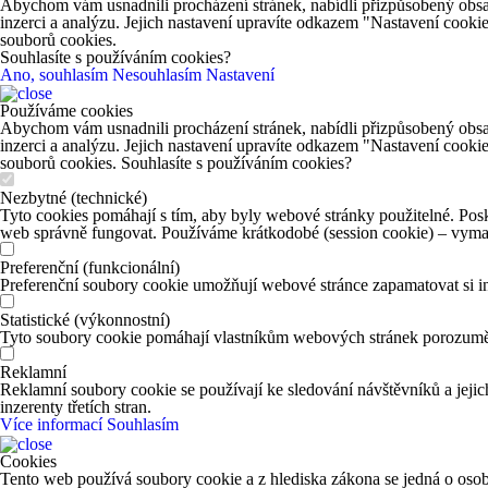
Abychom vám usnadnili procházení stránek, nabídli přizpůsobený obsa
inzerci a analýzu. Jejich nastavení upravíte odkazem "Nastavení cooki
souborů cookies.
Souhlasíte s používáním cookies?
Ano, souhlasím
Nesouhlasím
Nastavení
Používáme cookies
Abychom vám usnadnili procházení stránek, nabídli přizpůsobený obsa
inzerci a analýzu. Jejich nastavení upravíte odkazem "Nastavení cooki
souborů cookies. Souhlasíte s používáním cookies?
Nezbytné (technické)
Tyto cookies pomáhají s tím, aby byly webové stránky použitelné. Posk
web správně fungovat. Používáme krátkodobé (session cookie) – vymaž
Preferenční (funkcionální)
Preferenční soubory cookie umožňují webové stránce zapamatovat si in
Statistické (výkonnostní)
Tyto soubory cookie pomáhají vlastníkům webových stránek porozumět 
Reklamní
Reklamní soubory cookie se používají ke sledování návštěvníků a jejich
inzerenty třetích stran.
Více informací
Souhlasím
Cookies
Tento web používá soubory cookie a z hlediska zákona se jedná o osob