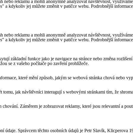
h nebo reklamu a mohli anonymně analyzovat návštěvnost, využíváme so
es" a kdykoliv jej můžete změnit v patičce webu. Podrobnější informac
h nebo reklamu a mohli anonymně analyzovat návštěvnost, využíváme so
es" a kdykoliv jej můžete změnit v patičce webu. Podrobnější informac
ytují základní funkce jako je navigace na stránce nebo změna rozlišení
ou se z vašeho počítače po zavření prohlížeče.
formace, které mění způsob, jakým se webová stránka chová nebo vypad
tomu, jak návštěvníci interagují s webovými stránkami tím, že shroma
 chování. Záměrem je zobrazovat reklamy, které jsou relevantní a pouta
ní údaje. Správcem těchto osobních údajů je Petr Slavík, Klicperova 