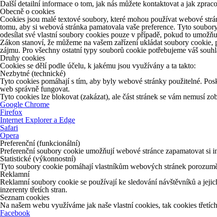
Další detailní informace o tom, jak nás můžete kontaktovat a jak zpr
Obecně o cookies
Cookies jsou malé textové soubory, které mohou používat webové strán
tomu, aby si webová stránka pamatovala vaše preference. Tyto soubory
odesílat své vlastní soubory cookies pouze v případě, pokud to umožňu
Zákon stanoví, že můžeme na vašem zařízení ukládat soubory cookie, p
zájmu. Pro všechny ostatní typy souborů cookie potřebujeme váš souhla
Druhy cookies
Cookies se dělí podle účelu, k jakému jsou využívány a ta takto:
Nezbytné (technické)
Tyto cookies pomáhají s tím, aby byly webové stránky použitelné. Posk
web správně fungovat.
Tyto cookies lze blokovat (zakázat), ale část stránek se vám nemusí z
Google Chrome
Firefox
Internet Explorer a Edge
Safari
Opera
Preferenční (funkcionální)
Preferenční soubory cookie umožňují webové stránce zapamatovat si in
Statistické (výkonnostní)
Tyto soubory cookie pomáhají vlastníkům webových stránek porozumět 
Reklamní
Reklamní soubory cookie se používají ke sledování návštěvníků a jejich
inzerenty třetích stran.
Seznam cookies
Na našem webu využíváme jak naše vlastní cookies, tak cookies třetích 
Facebook