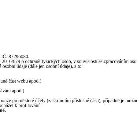
, IČ: 87296080.
16/679 o ochraně fyzických osob, v souvislosti se zpracováním osobní
osobní údaje (dále jen osobní údaje), a to:
ívaná část webu apod.)
dávání apod.)
ouze pro některé účely (zaškrtnutím příslušné části), případně je možn
cházet k profilování.
né.