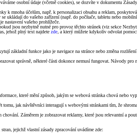
acováváme osobní údaje (včetně cookies), se dozvíte v dokumentu Zásad
ky k mnoha účelům, např. k personalizaci obsahu a reklam, poskytování
 se ukládají do vašeho zařízení (např. do počítače, tabletu nebo mobi
je nastavení vašeho prohlížeče.
okud jsou nezbytně nutné pro provoz těchto stránek (viz sekce Nezbytn
s, jehož plný text najdete
zde
, a který můžete kdykoliv odvolat pomoc
ytují základní funkce jako je navigace na stránce nebo změna rozlišení
obrazovat správně, některé části dokonce nemusí fungovat. Návody pro n
formace, které mění způsob, jakým se webová stránka chová nebo vypad
tomu, jak návštěvníci interagují s webovými stránkami tím, že shroma
 chování. Záměrem je zobrazovat reklamy, které jsou relevantní a pouta
stran, jejichž vlastní zásady zpracování uvádíme zde: