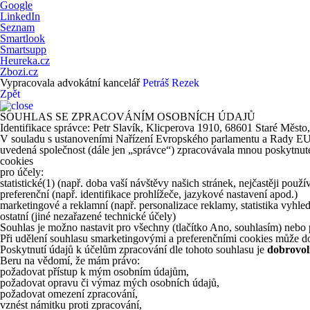
Google
LinkedIn
Seznam
Smartlook
Smartsupp
Heureka.cz
Zbozi.cz
Vypracovala advokátní kancelář
Petráš Rezek
Zpět
SOUHLAS SE ZPRACOVÁNÍM OSOBNÍCH ÚDAJŮ
Identifikace správce: Petr Slavík, Klicperova 1910, 68601 Staré Město
V souladu s ustanoveními Nařízení Evropského parlamentu a Rady EU 20
uvedená společnost (dále jen „správce“) zpracovávala mnou poskytnuté 
cookies
pro účely:
statistické
(1)
(např. doba vaší návštěvy našich stránek, nejčastěji použ
preferenční (např. identifikace prohlížeče, jazykové nastavení apod.)
marketingové a reklamní (např. personalizace reklamy, statistika vyhle
ostatní (jiné nezařazené technické účely)
Souhlas je možno nastavit pro všechny (tlačítko Ano, souhlasím) nebo p
Při udělení souhlasu smarketingovými a preferenčními cookies může do
Poskytnutí údajů k účelům zpracování dle tohoto souhlasu je
dobrovol
Beru na vědomí, že mám právo:
požadovat přístup k mým osobním údajům,
požadovat opravu či výmaz mých osobních údajů,
požadovat omezení zpracování,
vznést námitku proti zpracování,