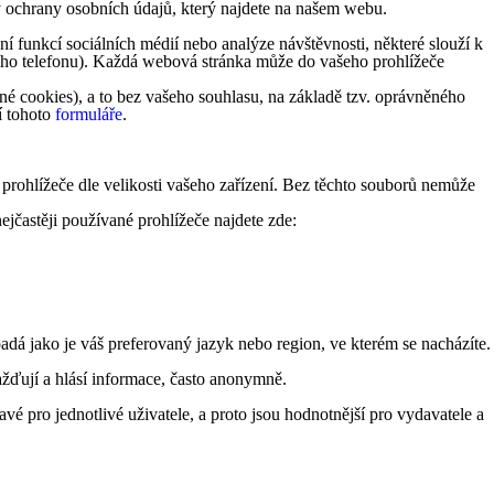
y ochrany osobních údajů, který najdete na našem webu.
 funkcí sociálních médií nebo analýze návštěvnosti, některé slouží k
lního telefonu). Každá webová stránka může do vašeho prohlížeče
é cookies), a to bez vašeho souhlasu, na základě tzv. oprávněného
í tohoto
formuláře
.
 prohlížeče dle velikosti vašeho zařízení. Bez těchto souborů nemůže
ejčastěji používané prohlížeče najdete zde:
á jako je váš preferovaný jazyk nebo region, ve kterém se nacházíte.
žďují a hlásí informace, často anonymně.
vé pro jednotlivé uživatele, a proto jsou hodnotnější pro vydavatele a