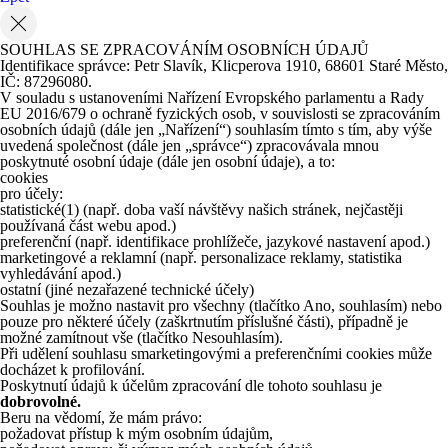
SOUHLAS SE ZPRACOVÁNÍM OSOBNÍCH ÚDAJŮ
Identifikace správce: Petr Slavík, Klicperova 1910, 68601 Staré Město,
IČ: 87296080.
V souladu s ustanoveními Nařízení Evropského parlamentu a Rady
EU 2016/679 o ochraně fyzických osob, v souvislosti se zpracováním
osobních údajů (dále jen „Nařízení“) souhlasím tímto s tím, aby výše
uvedená společnost (dále jen „správce“) zpracovávala mnou
poskytnuté osobní údaje (dále jen osobní údaje), a to:
cookies
pro účely:
statistické
(1)
(např. doba vaší návštěvy našich stránek, nejčastěji
používaná část webu apod.)
preferenční (např. identifikace prohlížeče, jazykové nastavení apod.)
marketingové a reklamní (např. personalizace reklamy, statistika
vyhledávání apod.)
ostatní (jiné nezařazené technické účely)
Souhlas je možno nastavit pro všechny (tlačítko Ano, souhlasím) nebo
pouze pro některé účely (zaškrtnutím příslušné části), případně je
možné zamítnout vše (tlačítko Nesouhlasím).
Při udělení souhlasu smarketingovými a preferenčními cookies může
docházet k profilování.
Poskytnutí údajů k účelům zpracování dle tohoto souhlasu je
dobrovolné.
Beru na vědomí, že mám právo:
požadovat přístup k mým osobním údajům,