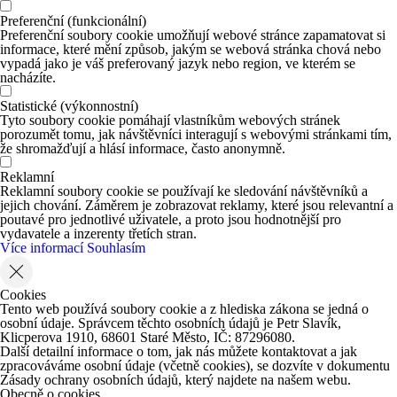
Preferenční (funkcionální)
Preferenční soubory cookie umožňují webové stránce zapamatovat si
informace, které mění způsob, jakým se webová stránka chová nebo
vypadá jako je váš preferovaný jazyk nebo region, ve kterém se
nacházíte.
Statistické (výkonnostní)
Tyto soubory cookie pomáhají vlastníkům webových stránek
porozumět tomu, jak návštěvníci interagují s webovými stránkami tím,
že shromažďují a hlásí informace, často anonymně.
Reklamní
Reklamní soubory cookie se používají ke sledování návštěvníků a
jejich chování. Záměrem je zobrazovat reklamy, které jsou relevantní a
poutavé pro jednotlivé uživatele, a proto jsou hodnotnější pro
vydavatele a inzerenty třetích stran.
Více informací
Souhlasím
Cookies
Tento web používá soubory cookie a z hlediska zákona se jedná o
osobní údaje. Správcem těchto osobních údajů je Petr Slavík,
Klicperova 1910, 68601 Staré Město, IČ: 87296080.
Další detailní informace o tom, jak nás můžete kontaktovat a jak
zpracováváme osobní údaje (včetně cookies), se dozvíte v dokumentu
Zásady ochrany osobních údajů, který najdete na našem webu.
Obecně o cookies