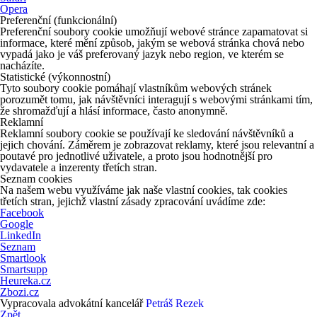
Opera
Preferenční (funkcionální)
Preferenční soubory cookie umožňují webové stránce zapamatovat si
informace, které mění způsob, jakým se webová stránka chová nebo
vypadá jako je váš preferovaný jazyk nebo region, ve kterém se
nacházíte.
Statistické (výkonnostní)
Tyto soubory cookie pomáhají vlastníkům webových stránek
porozumět tomu, jak návštěvníci interagují s webovými stránkami tím,
že shromažďují a hlásí informace, často anonymně.
Reklamní
Reklamní soubory cookie se používají ke sledování návštěvníků a
jejich chování. Záměrem je zobrazovat reklamy, které jsou relevantní a
poutavé pro jednotlivé uživatele, a proto jsou hodnotnější pro
vydavatele a inzerenty třetích stran.
Seznam cookies
Na našem webu využíváme jak naše vlastní cookies, tak cookies
třetích stran, jejichž vlastní zásady zpracování uvádíme zde:
Facebook
Google
LinkedIn
Seznam
Smartlook
Smartsupp
Heureka.cz
Zbozi.cz
Vypracovala advokátní kancelář
Petráš Rezek
Zpět