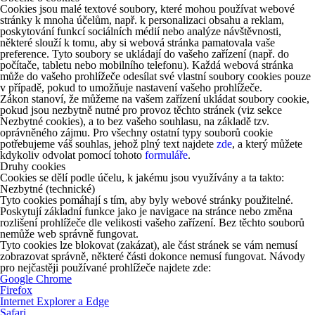
Cookies jsou malé textové soubory, které mohou používat webové
stránky k mnoha účelům, např. k personalizaci obsahu a reklam,
poskytování funkcí sociálních médií nebo analýze návštěvnosti,
některé slouží k tomu, aby si webová stránka pamatovala vaše
preference. Tyto soubory se ukládají do vašeho zařízení (např. do
počítače, tabletu nebo mobilního telefonu). Každá webová stránka
může do vašeho prohlížeče odesílat své vlastní soubory cookies pouze
v případě, pokud to umožňuje nastavení vašeho prohlížeče.
Zákon stanoví, že můžeme na vašem zařízení ukládat soubory cookie,
pokud jsou nezbytně nutné pro provoz těchto stránek (viz sekce
Nezbytné cookies), a to bez vašeho souhlasu, na základě tzv.
oprávněného zájmu. Pro všechny ostatní typy souborů cookie
potřebujeme váš souhlas, jehož plný text najdete
zde
, a který můžete
kdykoliv odvolat pomocí tohoto
formuláře
.
Druhy cookies
Cookies se dělí podle účelu, k jakému jsou využívány a ta takto:
Nezbytné (technické)
Tyto cookies pomáhají s tím, aby byly webové stránky použitelné.
Poskytují základní funkce jako je navigace na stránce nebo změna
rozlišení prohlížeče dle velikosti vašeho zařízení. Bez těchto souborů
nemůže web správně fungovat.
Tyto cookies lze blokovat (zakázat), ale část stránek se vám nemusí
zobrazovat správně, některé části dokonce nemusí fungovat. Návody
pro nejčastěji používané prohlížeče najdete zde:
Google Chrome
Firefox
Internet Explorer a Edge
Safari