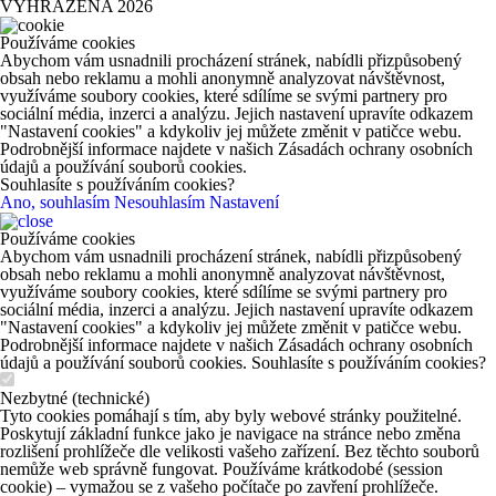
VYHRAZENA 2026
Používáme cookies
Abychom vám usnadnili procházení stránek, nabídli přizpůsobený
obsah nebo reklamu a mohli anonymně analyzovat návštěvnost,
využíváme soubory cookies, které sdílíme se svými partnery pro
sociální média, inzerci a analýzu. Jejich nastavení upravíte odkazem
"Nastavení cookies" a kdykoliv jej můžete změnit v patičce webu.
Podrobnější informace najdete v našich Zásadách ochrany osobních
údajů a používání souborů cookies.
Souhlasíte s používáním cookies?
Ano, souhlasím
Nesouhlasím
Nastavení
Používáme cookies
Abychom vám usnadnili procházení stránek, nabídli přizpůsobený
obsah nebo reklamu a mohli anonymně analyzovat návštěvnost,
využíváme soubory cookies, které sdílíme se svými partnery pro
sociální média, inzerci a analýzu. Jejich nastavení upravíte odkazem
"Nastavení cookies" a kdykoliv jej můžete změnit v patičce webu.
Podrobnější informace najdete v našich Zásadách ochrany osobních
údajů a používání souborů cookies. Souhlasíte s používáním cookies?
Nezbytné (technické)
Tyto cookies pomáhají s tím, aby byly webové stránky použitelné.
Poskytují základní funkce jako je navigace na stránce nebo změna
rozlišení prohlížeče dle velikosti vašeho zařízení. Bez těchto souborů
nemůže web správně fungovat. Používáme krátkodobé (session
cookie) – vymažou se z vašeho počítače po zavření prohlížeče.