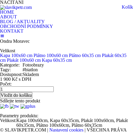
NAČÍTÁNÍ
Košík
HOME
ABOUT
BLOG / AKTUALITY
OBCHODNÍ PODMÍNKY
KONTAKT
Ondra Moravec
Velikost
Kapa 100x60 cm
Plátno 100x60 cm
Plátno 60x35 cm
Plakát 60x35
cm
Plakát 100x60 cm
Kapa 60x35 cm
Kategorie:
Fotoobrazy
Tagy:
#biatlon
Dostupnost:
Skladem
1 900 Kč s DPH
Počet:
Sdílejte tento produkt
Parametry produktu:
Velikost:
Kapa 100x60cm, Kapa 60x35cm, Plakát 100x60cm, Plakát
60x35cm, Plátno 100x60cm, Plátno 60x35cm
© SLAVIKPETR.COM |
Nastavení cookies
| VŠECHNA PRÁVA