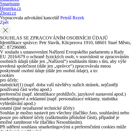
Smartsupp
Heureka.cz
Zbozi.cz
Vypracovala advokátní kancelář
Petráš Rezek
Zpět
SOUHLAS SE ZPRACOVÁNÍM OSOBNÍCH ÚDAJŮ
Identifikace správce: Petr Slavík, Klicperova 1910, 68601 Staré Město,
IČ: 87296080.
V souladu s ustanoveními Nařízení Evropského parlamentu a Rady
EU 2016/679 o ochraně fyzických osob, v souvislosti se zpracováním
osobních údajů (dále jen „Nařízení“) souhlasím tímto s tím, aby výše
uvedená společnost (dále jen „správce“) zpracovávala mnou
poskytnuté osobní údaje (dále jen osobní údaje), a to:
cookies
pro účely:
statistické
(1)
(např. doba vaší návštěvy našich stránek, nejčastěji
používaná část webu apod.)
preferenční (např. identifikace prohlížeče, jazykové nastavení apod.)
marketingové a reklamní (např. personalizace reklamy, statistika
vyhledávání apod.)
ostatní (jiné nezařazené technické účely)
Souhlas je možno nastavit pro všechny (tlačítko Ano, souhlasím) nebo
pouze pro některé účely (zaškrtnutím příslušné části), případně je
možné zamítnout vše (tlačítko Nesouhlasím).
Při udělení souhlasu smarketingovými a preferenčními cookies může