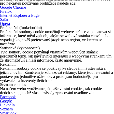
pro nejčastěji používané prohlížeče najdete zde:
Google Chrome
Firefox
Internet Explorer a Edge
Safari
Opera
Preferenční (funkcionální)
Preferenční soubory cookie umožňují webové stránce zapamatovat si
informace, které mění způsob, jakým se webová stránka chová nebo
vypadá jako je váš preferovaný jazyk nebo region, ve kterém se
nacházíte.
Statistické (výkonnostní)
Tyto soubory cookie pomáhají vlastníkům webových stránek
porozumět tomu, jak návštěvníci interagují s webovými stránkami tím,
že shromažďují a hlásí informace, často anonymně.
Reklamní
Reklamní soubory cookie se používají ke sledování návštěvníků a
jejich chování. Záměrem je zobrazovat reklamy, které jsou relevantní a
poutavé pro jednotlivé uživatele, a proto jsou hodnotnější pro
vydavatele a inzerenty třetích stran.
Seznam cookies
Na našem webu využíváme jak naše vlastní cookies, tak cookies
třetích stran, jejichž vlastní zásady zpracování uvádíme zde:
Facebook
Google
LinkedIn
Seznam
Smartlook