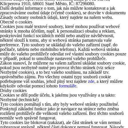
Klicperova 1910, 68601 Staré Město, IČ: 87296080.
Další detailní informace o tom, jak nás můžete kontaktovat a jak
zpracováváme osobní údaje (včetně cookies), se dozvíte v dokumentu
Zásady ochrany osobních údajů, který najdete na našem webu.
Obecně o cookies
Cookies jsou malé textové soubory, které mohou používat webové
stránky k mnoha účelům, např. k personalizaci obsahu a reklam,
poskytování funkcí sociálních médií nebo analýze návštěvnosti,
některé slouží k tomu, aby si webová stránka pamatovala vaše
preference. Tyto soubory se ukládají do vašeho zařízení (např. do
počítače, tabletu nebo mobilního telefonu). Každá webová stránka
může do vašeho prohlížeče odesílat své vlastní soubory cookies pouze
v případě, pokud to umožňuje nastavení vašeho prohlížeče.
Zákon stanoví, že můžeme na vašem zařízení ukládat soubory cookie,
pokud jsou nezbytně nutné pro provoz těchto stránek (viz sekce
Nezbytné cookies), a to bez vašeho souhlasu, na základě tzv.
oprávněného zájmu. Pro všechny ostatní typy souborů cookie
potřebujeme váš souhlas, jehož plný text najdete
zde
, a který můžete
kdykoliv odvolat pomocí tohoto
formuláře
.
Druhy cookies
Cookies se dělí podle účelu, k jakému jsou využívány a ta takto:
Nezbytné (technické)
Tyto cookies pomáhají s tím, aby byly webové stránky použitelné.
Poskytují základní funkce jako je navigace na stránce nebo změna
rozlišení prohlížeče dle velikosti vašeho zařízení. Bez těchto souborů
nemůže web správně fungovat.
Tyto cookies lze blokovat (zakázat), ale část stránek se vám nemusí
zobrazovat správně, některé části dokonce nemusí fungovat. Návody