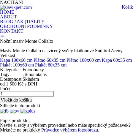
NAČÍTÁNÍ
Košík
HOME
ABOUT
BLOG / AKTUALITY
OBCHODNÍ PODMÍNKY
KONTAKT
Noční masiv Monte Collalto
Masiv Monte Collalto nasvícený světly biatlonové Sudtirol Areny,
Velikost
Kapa 100x60 cm
Plátno 60x35 cm
Plátno 100x60 cm
Kapa 60x35 cm
Plakát 100x60 cm
Plakát 60x35 cm
Kategorie:
Fotoobrazy
Tagy:
, #mountains
Dostupnost:
Skladem
od 1 500 Kč s DPH
Počet:
Sdílejte tento produkt
Popis produktu:
Nevíte si rady s výběrem provedení nebo máte specifický požadavek?
Mrkněte na praktický
Průvodce výběrem fotoobrazu
.