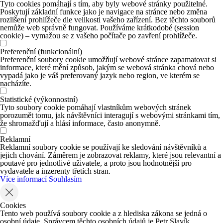
Tyto cookies pomáhají s tím, aby byly webové stránky použitelné.
Poskytují základní funkce jako je navigace na stránce nebo změna
rozlišení prohlížeče dle velikosti vašeho zařízení. Bez těchto souborů
nemůže web správně fungovat. Používáme krátkodobé (session
cookie) – vymažou se z vašeho počítače po zavření prohlížeče.
Preferenční (funkcionální)
Preferenční soubory cookie umožňují webové stránce zapamatovat si
informace, které mění způsob, jakým se webová stránka chová nebo
vypadá jako je váš preferovaný jazyk nebo region, ve kterém se
nacházíte.
Statistické (výkonnostní)
Tyto soubory cookie pomáhají vlastníkům webových stránek
porozumět tomu, jak návštěvníci interagují s webovými stránkami tím,
že shromažďují a hlásí informace, často anonymně.
Reklamní
Reklamní soubory cookie se používají ke sledování návštěvníků a
jejich chování. Záměrem je zobrazovat reklamy, které jsou relevantní a
poutavé pro jednotlivé uživatele, a proto jsou hodnotnější pro
vydavatele a inzerenty třetích stran.
Více informací
Souhlasím
Cookies
Tento web používá soubory cookie a z hlediska zákona se jedná o
osobní údaje. Správcem těchto osobních údajů je Petr Slavík,