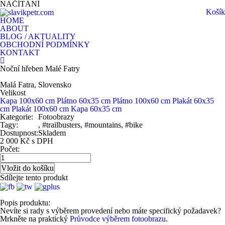
NAČÍTÁNÍ
Košík
HOME
ABOUT
BLOG / AKTUALITY
OBCHODNÍ PODMÍNKY
KONTAKT
Noční hřeben Malé Fatry
Malá Fatra, Slovensko
Velikost
Kapa 100x60 cm
Plátno 60x35 cm
Plátno 100x60 cm
Plakát 60x35
cm
Plakát 100x60 cm
Kapa 60x35 cm
Kategorie:
Fotoobrazy
Tagy:
, #trailbusters, #mountains, #bike
Dostupnost:
Skladem
2 000 Kč s DPH
Počet:
Sdílejte tento produkt
Popis produktu:
Nevíte si rady s výběrem provedení nebo máte specifický požadavek?
Mrkněte na praktický
Průvodce výběrem fotoobrazu
.