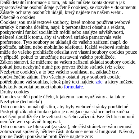
Další detailní informace o tom, jak nás můžete kontaktovat a jak
zpracováváme osobní údaje (včetně cookies), se dozvíte v dokumentu
Zásady ochrany osobních údajů, který najdete na našem webu.
Obecně o cookies
Cookies jsou malé textové soubory, které mohou používat webové
stránky k mnoha účelům, např. k personalizaci obsahu a reklam,
poskytování funkcí sociálních médií nebo analýze návštěvnosti,
některé slouží k tomu, aby si webová stránka pamatovala vaše
preference. Tyto soubory se ukládají do vašeho zařízení (např. do
počítače, tabletu nebo mobilního telefonu). Každá webová stránka
může do vašeho prohlížeče odesílat své vlastní soubory cookies pouze
v případě, pokud to umožňuje nastavení vašeho prohlížeče.
Zákon stanoví, že můžeme na vašem zařízení ukládat soubory cookie,
pokud jsou nezbytně nutné pro provoz těchto stránek (viz sekce
Nezbytné cookies), a to bez vašeho souhlasu, na základě tzv.
oprávněného zájmu. Pro všechny ostatní typy souborů cookie
potřebujeme váš souhlas, jehož plný text najdete
zde
, a který můžete
kdykoliv odvolat pomocí tohoto
formuláře
.
Druhy cookies
Cookies se dělí podle účelu, k jakému jsou využívány a ta takto:
Nezbytné (technické)
Tyto cookies pomáhají s tím, aby byly webové stránky použitelné.
Poskytují základní funkce jako je navigace na stránce nebo změna
rozlišení prohlížeče dle velikosti vašeho zařízení. Bez těchto souborů
nemůže web správně fungovat.
Tyto cookies lze blokovat (zakázat), ale část stránek se vám nemusí
zobrazovat správně, některé části dokonce nemusí fungovat. Návody
pro nejčastěji používané prohlížeče najdete zde: