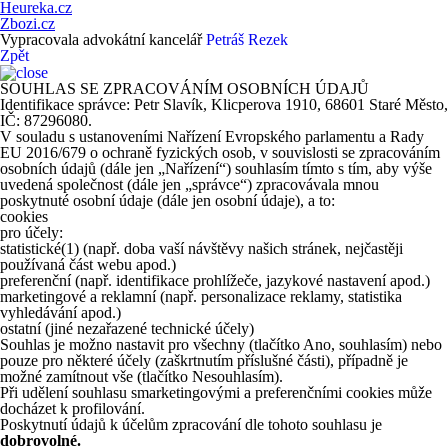
Heureka.cz
Zbozi.cz
Vypracovala advokátní kancelář
Petráš Rezek
Zpět
SOUHLAS SE ZPRACOVÁNÍM OSOBNÍCH ÚDAJŮ
Identifikace správce: Petr Slavík, Klicperova 1910, 68601 Staré Město,
IČ: 87296080.
V souladu s ustanoveními Nařízení Evropského parlamentu a Rady
EU 2016/679 o ochraně fyzických osob, v souvislosti se zpracováním
osobních údajů (dále jen „Nařízení“) souhlasím tímto s tím, aby výše
uvedená společnost (dále jen „správce“) zpracovávala mnou
poskytnuté osobní údaje (dále jen osobní údaje), a to:
cookies
pro účely:
statistické
(1)
(např. doba vaší návštěvy našich stránek, nejčastěji
používaná část webu apod.)
preferenční (např. identifikace prohlížeče, jazykové nastavení apod.)
marketingové a reklamní (např. personalizace reklamy, statistika
vyhledávání apod.)
ostatní (jiné nezařazené technické účely)
Souhlas je možno nastavit pro všechny (tlačítko Ano, souhlasím) nebo
pouze pro některé účely (zaškrtnutím příslušné části), případně je
možné zamítnout vše (tlačítko Nesouhlasím).
Při udělení souhlasu smarketingovými a preferenčními cookies může
docházet k profilování.
Poskytnutí údajů k účelům zpracování dle tohoto souhlasu je
dobrovolné.