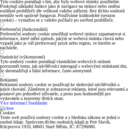
Tyto cookies pomáhají s tím, aby byly webové stránky použitelné.
Poskytují základní funkce jako je navigace na stránce nebo změna
rozlišení prohlížeče dle velikosti vašeho zařízení. Bez těchto souborů
nemůže web správně fungovat. Používáme krátkodobé (session
cookie) – vymažou se z vašeho počítače po zavření prohlížeče.
Preferenční (funkcionální)
Preferenční soubory cookie umožňují webové stránce zapamatovat si
informace, které mění způsob, jakým se webová stránka chová nebo
vypadá jako je váš preferovaný jazyk nebo region, ve kterém se
nacházíte.
Statistické (výkonnostní)
Tyto soubory cookie pomáhají vlastníkům webových stránek
porozumět tomu, jak návštěvníci interagují s webovými stránkami tím,
že shromažďují a hlásí informace, často anonymně.
Reklamní
Reklamní soubory cookie se používají ke sledování návštěvníků a
jejich chování. Záměrem je zobrazovat reklamy, které jsou relevantní a
poutavé pro jednotlivé uživatele, a proto jsou hodnotnější pro
vydavatele a inzerenty třetích stran.
Více informací
Souhlasím
Cookies
Tento web používá soubory cookie a z hlediska zákona se jedná o
osobní údaje. Správcem těchto osobních údajů je Petr Slavík,
Klicperova 1910, 68601 Staré Město, IČ: 87296080.