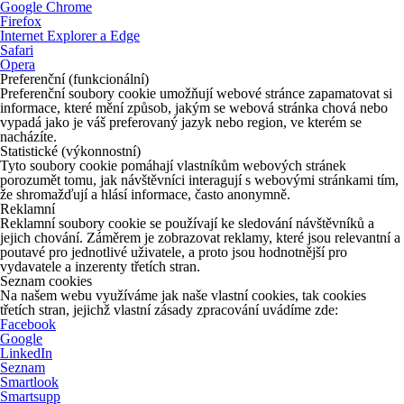
Google Chrome
Firefox
Internet Explorer a Edge
Safari
Opera
Preferenční (funkcionální)
Preferenční soubory cookie umožňují webové stránce zapamatovat si
informace, které mění způsob, jakým se webová stránka chová nebo
vypadá jako je váš preferovaný jazyk nebo region, ve kterém se
nacházíte.
Statistické (výkonnostní)
Tyto soubory cookie pomáhají vlastníkům webových stránek
porozumět tomu, jak návštěvníci interagují s webovými stránkami tím,
že shromažďují a hlásí informace, často anonymně.
Reklamní
Reklamní soubory cookie se používají ke sledování návštěvníků a
jejich chování. Záměrem je zobrazovat reklamy, které jsou relevantní a
poutavé pro jednotlivé uživatele, a proto jsou hodnotnější pro
vydavatele a inzerenty třetích stran.
Seznam cookies
Na našem webu využíváme jak naše vlastní cookies, tak cookies
třetích stran, jejichž vlastní zásady zpracování uvádíme zde:
Facebook
Google
LinkedIn
Seznam
Smartlook
Smartsupp