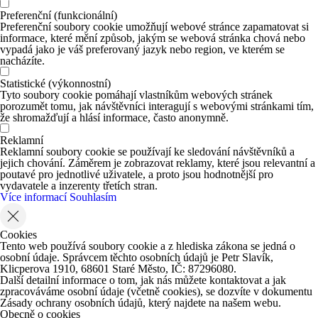
Preferenční (funkcionální)
Preferenční soubory cookie umožňují webové stránce zapamatovat si
informace, které mění způsob, jakým se webová stránka chová nebo
vypadá jako je váš preferovaný jazyk nebo region, ve kterém se
nacházíte.
Statistické (výkonnostní)
Tyto soubory cookie pomáhají vlastníkům webových stránek
porozumět tomu, jak návštěvníci interagují s webovými stránkami tím,
že shromažďují a hlásí informace, často anonymně.
Reklamní
Reklamní soubory cookie se používají ke sledování návštěvníků a
jejich chování. Záměrem je zobrazovat reklamy, které jsou relevantní a
poutavé pro jednotlivé uživatele, a proto jsou hodnotnější pro
vydavatele a inzerenty třetích stran.
Více informací
Souhlasím
Cookies
Tento web používá soubory cookie a z hlediska zákona se jedná o
osobní údaje. Správcem těchto osobních údajů je Petr Slavík,
Klicperova 1910, 68601 Staré Město, IČ: 87296080.
Další detailní informace o tom, jak nás můžete kontaktovat a jak
zpracováváme osobní údaje (včetně cookies), se dozvíte v dokumentu
Zásady ochrany osobních údajů, který najdete na našem webu.
Obecně o cookies