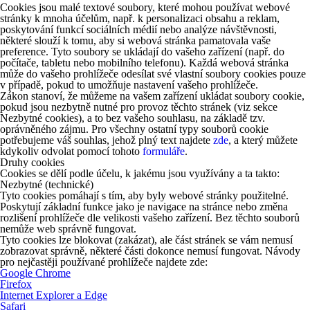
Cookies jsou malé textové soubory, které mohou používat webové
stránky k mnoha účelům, např. k personalizaci obsahu a reklam,
poskytování funkcí sociálních médií nebo analýze návštěvnosti,
některé slouží k tomu, aby si webová stránka pamatovala vaše
preference. Tyto soubory se ukládají do vašeho zařízení (např. do
počítače, tabletu nebo mobilního telefonu). Každá webová stránka
může do vašeho prohlížeče odesílat své vlastní soubory cookies pouze
v případě, pokud to umožňuje nastavení vašeho prohlížeče.
Zákon stanoví, že můžeme na vašem zařízení ukládat soubory cookie,
pokud jsou nezbytně nutné pro provoz těchto stránek (viz sekce
Nezbytné cookies), a to bez vašeho souhlasu, na základě tzv.
oprávněného zájmu. Pro všechny ostatní typy souborů cookie
potřebujeme váš souhlas, jehož plný text najdete
zde
, a který můžete
kdykoliv odvolat pomocí tohoto
formuláře
.
Druhy cookies
Cookies se dělí podle účelu, k jakému jsou využívány a ta takto:
Nezbytné (technické)
Tyto cookies pomáhají s tím, aby byly webové stránky použitelné.
Poskytují základní funkce jako je navigace na stránce nebo změna
rozlišení prohlížeče dle velikosti vašeho zařízení. Bez těchto souborů
nemůže web správně fungovat.
Tyto cookies lze blokovat (zakázat), ale část stránek se vám nemusí
zobrazovat správně, některé části dokonce nemusí fungovat. Návody
pro nejčastěji používané prohlížeče najdete zde:
Google Chrome
Firefox
Internet Explorer a Edge
Safari