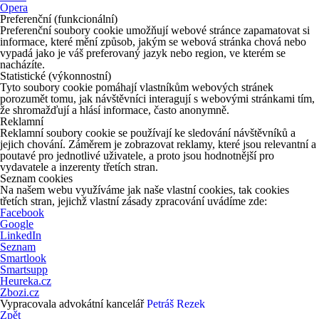
Opera
Preferenční (funkcionální)
Preferenční soubory cookie umožňují webové stránce zapamatovat si
informace, které mění způsob, jakým se webová stránka chová nebo
vypadá jako je váš preferovaný jazyk nebo region, ve kterém se
nacházíte.
Statistické (výkonnostní)
Tyto soubory cookie pomáhají vlastníkům webových stránek
porozumět tomu, jak návštěvníci interagují s webovými stránkami tím,
že shromažďují a hlásí informace, často anonymně.
Reklamní
Reklamní soubory cookie se používají ke sledování návštěvníků a
jejich chování. Záměrem je zobrazovat reklamy, které jsou relevantní a
poutavé pro jednotlivé uživatele, a proto jsou hodnotnější pro
vydavatele a inzerenty třetích stran.
Seznam cookies
Na našem webu využíváme jak naše vlastní cookies, tak cookies
třetích stran, jejichž vlastní zásady zpracování uvádíme zde:
Facebook
Google
LinkedIn
Seznam
Smartlook
Smartsupp
Heureka.cz
Zbozi.cz
Vypracovala advokátní kancelář
Petráš Rezek
Zpět