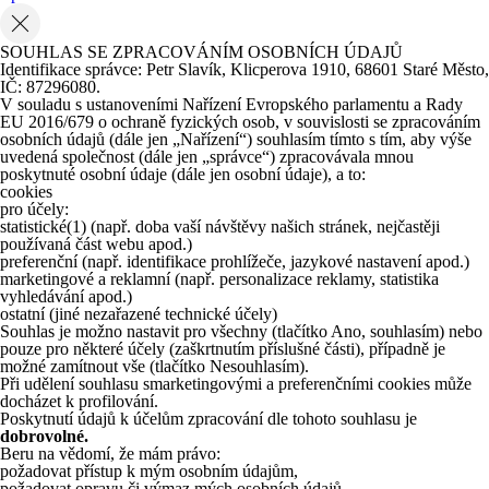
SOUHLAS SE ZPRACOVÁNÍM OSOBNÍCH ÚDAJŮ
Identifikace správce: Petr Slavík, Klicperova 1910, 68601 Staré Město,
IČ: 87296080.
V souladu s ustanoveními Nařízení Evropského parlamentu a Rady
EU 2016/679 o ochraně fyzických osob, v souvislosti se zpracováním
osobních údajů (dále jen „Nařízení“) souhlasím tímto s tím, aby výše
uvedená společnost (dále jen „správce“) zpracovávala mnou
poskytnuté osobní údaje (dále jen osobní údaje), a to:
cookies
pro účely:
statistické
(1)
(např. doba vaší návštěvy našich stránek, nejčastěji
používaná část webu apod.)
preferenční (např. identifikace prohlížeče, jazykové nastavení apod.)
marketingové a reklamní (např. personalizace reklamy, statistika
vyhledávání apod.)
ostatní (jiné nezařazené technické účely)
Souhlas je možno nastavit pro všechny (tlačítko Ano, souhlasím) nebo
pouze pro některé účely (zaškrtnutím příslušné části), případně je
možné zamítnout vše (tlačítko Nesouhlasím).
Při udělení souhlasu smarketingovými a preferenčními cookies může
docházet k profilování.
Poskytnutí údajů k účelům zpracování dle tohoto souhlasu je
dobrovolné.
Beru na vědomí, že mám právo:
požadovat přístup k mým osobním údajům,
požadovat opravu či výmaz mých osobních údajů,