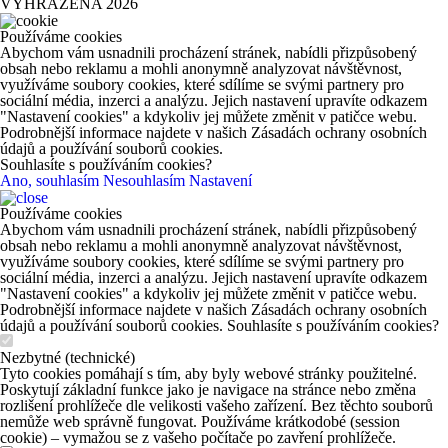
VYHRAZENA 2026
Používáme cookies
Abychom vám usnadnili procházení stránek, nabídli přizpůsobený
obsah nebo reklamu a mohli anonymně analyzovat návštěvnost,
využíváme soubory cookies, které sdílíme se svými partnery pro
sociální média, inzerci a analýzu. Jejich nastavení upravíte odkazem
"Nastavení cookies" a kdykoliv jej můžete změnit v patičce webu.
Podrobnější informace najdete v našich Zásadách ochrany osobních
údajů a používání souborů cookies.
Souhlasíte s používáním cookies?
Ano, souhlasím
Nesouhlasím
Nastavení
Používáme cookies
Abychom vám usnadnili procházení stránek, nabídli přizpůsobený
obsah nebo reklamu a mohli anonymně analyzovat návštěvnost,
využíváme soubory cookies, které sdílíme se svými partnery pro
sociální média, inzerci a analýzu. Jejich nastavení upravíte odkazem
"Nastavení cookies" a kdykoliv jej můžete změnit v patičce webu.
Podrobnější informace najdete v našich Zásadách ochrany osobních
údajů a používání souborů cookies. Souhlasíte s používáním cookies?
Nezbytné (technické)
Tyto cookies pomáhají s tím, aby byly webové stránky použitelné.
Poskytují základní funkce jako je navigace na stránce nebo změna
rozlišení prohlížeče dle velikosti vašeho zařízení. Bez těchto souborů
nemůže web správně fungovat. Používáme krátkodobé (session
cookie) – vymažou se z vašeho počítače po zavření prohlížeče.