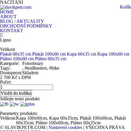
NAČÍTÁNÍ
Košík
HOME
ABOUT
BLOG / AKTUALITY
OBCHODNÍ PODMÍNKY
KONTAKT
Lipno
Velikost
Plakát 60x35 cm
Plakát 100x60 cm
Kapa 60x35 cm
Kapa 100x60 cm
Plátno 100x60 cm
Plátno 60x35 cm
Kategorie:
Fotoobrazy
Tagy:
, #trailbusters, #bike
Dostupnost:
Skladem
2 700 Kč s DPH
Počet:
Sdílejte tento produkt
Parametry produktu:
Velikost:
Kapa 100x60cm, Kapa 60x35cm, Plakát 100x60cm, Plakát
60x35cm, Plátno 100x60cm, Plátno 60x35cm
© SLAVIKPETR.COM |
Nastavení cookies
| VŠECHNA PRÁVA