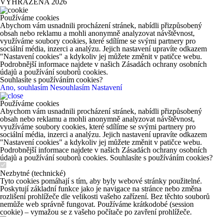
VYHRAZENA 2026
Používáme cookies
Abychom vám usnadnili procházení stránek, nabídli přizpůsobený
obsah nebo reklamu a mohli anonymně analyzovat návštěvnost,
využíváme soubory cookies, které sdílíme se svými partnery pro
sociální média, inzerci a analýzu. Jejich nastavení upravíte odkazem
"Nastavení cookies" a kdykoliv jej můžete změnit v patičce webu.
Podrobnější informace najdete v našich Zásadách ochrany osobních
údajů a používání souborů cookies.
Souhlasíte s používáním cookies?
Ano, souhlasím
Nesouhlasím
Nastavení
Používáme cookies
Abychom vám usnadnili procházení stránek, nabídli přizpůsobený
obsah nebo reklamu a mohli anonymně analyzovat návštěvnost,
využíváme soubory cookies, které sdílíme se svými partnery pro
sociální média, inzerci a analýzu. Jejich nastavení upravíte odkazem
"Nastavení cookies" a kdykoliv jej můžete změnit v patičce webu.
Podrobnější informace najdete v našich Zásadách ochrany osobních
údajů a používání souborů cookies. Souhlasíte s používáním cookies?
Nezbytné (technické)
Tyto cookies pomáhají s tím, aby byly webové stránky použitelné.
Poskytují základní funkce jako je navigace na stránce nebo změna
rozlišení prohlížeče dle velikosti vašeho zařízení. Bez těchto souborů
nemůže web správně fungovat. Používáme krátkodobé (session
cookie) – vymažou se z vašeho počítače po zavření prohlížeče.