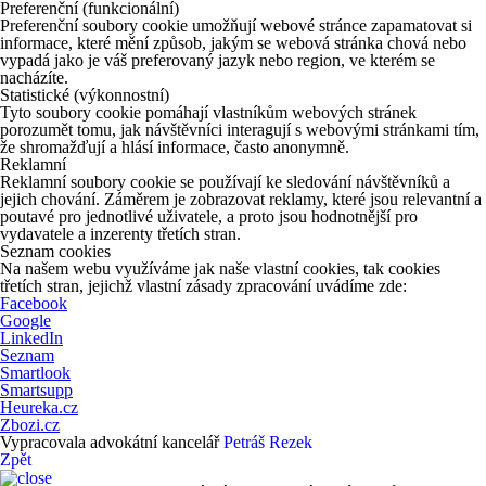
Preferenční (funkcionální)
Preferenční soubory cookie umožňují webové stránce zapamatovat si
informace, které mění způsob, jakým se webová stránka chová nebo
vypadá jako je váš preferovaný jazyk nebo region, ve kterém se
nacházíte.
Statistické (výkonnostní)
Tyto soubory cookie pomáhají vlastníkům webových stránek
porozumět tomu, jak návštěvníci interagují s webovými stránkami tím,
že shromažďují a hlásí informace, často anonymně.
Reklamní
Reklamní soubory cookie se používají ke sledování návštěvníků a
jejich chování. Záměrem je zobrazovat reklamy, které jsou relevantní a
poutavé pro jednotlivé uživatele, a proto jsou hodnotnější pro
vydavatele a inzerenty třetích stran.
Seznam cookies
Na našem webu využíváme jak naše vlastní cookies, tak cookies
třetích stran, jejichž vlastní zásady zpracování uvádíme zde:
Facebook
Google
LinkedIn
Seznam
Smartlook
Smartsupp
Heureka.cz
Zbozi.cz
Vypracovala advokátní kancelář
Petráš Rezek
Zpět