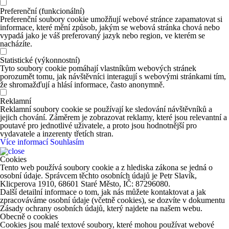
Preferenční (funkcionální)
Preferenční soubory cookie umožňují webové stránce zapamatovat si
informace, které mění způsob, jakým se webová stránka chová nebo
vypadá jako je váš preferovaný jazyk nebo region, ve kterém se
nacházíte.
Statistické (výkonnostní)
Tyto soubory cookie pomáhají vlastníkům webových stránek
porozumět tomu, jak návštěvníci interagují s webovými stránkami tím,
že shromažďují a hlásí informace, často anonymně.
Reklamní
Reklamní soubory cookie se používají ke sledování návštěvníků a
jejich chování. Záměrem je zobrazovat reklamy, které jsou relevantní a
poutavé pro jednotlivé uživatele, a proto jsou hodnotnější pro
vydavatele a inzerenty třetích stran.
Více informací
Souhlasím
Cookies
Tento web používá soubory cookie a z hlediska zákona se jedná o
osobní údaje. Správcem těchto osobních údajů je Petr Slavík,
Klicperova 1910, 68601 Staré Město, IČ: 87296080.
Další detailní informace o tom, jak nás můžete kontaktovat a jak
zpracováváme osobní údaje (včetně cookies), se dozvíte v dokumentu
Zásady ochrany osobních údajů, který najdete na našem webu.
Obecně o cookies
Cookies jsou malé textové soubory, které mohou používat webové