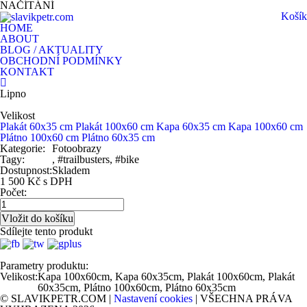
NAČÍTÁNÍ
Košík
HOME
ABOUT
BLOG / AKTUALITY
OBCHODNÍ PODMÍNKY
KONTAKT
Lipno
Velikost
Plakát 60x35 cm
Plakát 100x60 cm
Kapa 60x35 cm
Kapa 100x60 cm
Plátno 100x60 cm
Plátno 60x35 cm
Kategorie:
Fotoobrazy
Tagy:
, #trailbusters, #bike
Dostupnost:
Skladem
1 500 Kč s DPH
Počet:
Sdílejte tento produkt
Parametry produktu:
Velikost:
Kapa 100x60cm, Kapa 60x35cm, Plakát 100x60cm, Plakát
60x35cm, Plátno 100x60cm, Plátno 60x35cm
© SLAVIKPETR.COM |
Nastavení cookies
| VŠECHNA PRÁVA