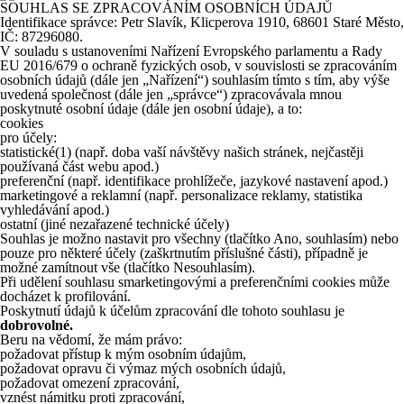
SOUHLAS SE ZPRACOVÁNÍM OSOBNÍCH ÚDAJŮ
Identifikace správce: Petr Slavík, Klicperova 1910, 68601 Staré Město,
IČ: 87296080.
V souladu s ustanoveními Nařízení Evropského parlamentu a Rady
EU 2016/679 o ochraně fyzických osob, v souvislosti se zpracováním
osobních údajů (dále jen „Nařízení“) souhlasím tímto s tím, aby výše
uvedená společnost (dále jen „správce“) zpracovávala mnou
poskytnuté osobní údaje (dále jen osobní údaje), a to:
cookies
pro účely:
statistické
(1)
(např. doba vaší návštěvy našich stránek, nejčastěji
používaná část webu apod.)
preferenční (např. identifikace prohlížeče, jazykové nastavení apod.)
marketingové a reklamní (např. personalizace reklamy, statistika
vyhledávání apod.)
ostatní (jiné nezařazené technické účely)
Souhlas je možno nastavit pro všechny (tlačítko Ano, souhlasím) nebo
pouze pro některé účely (zaškrtnutím příslušné části), případně je
možné zamítnout vše (tlačítko Nesouhlasím).
Při udělení souhlasu smarketingovými a preferenčními cookies může
docházet k profilování.
Poskytnutí údajů k účelům zpracování dle tohoto souhlasu je
dobrovolné.
Beru na vědomí, že mám právo:
požadovat přístup k mým osobním údajům,
požadovat opravu či výmaz mých osobních údajů,
požadovat omezení zpracování,
vznést námitku proti zpracování,