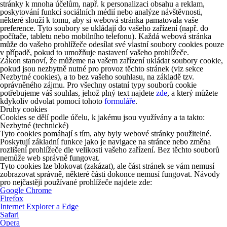
stránky k mnoha účelům, např. k personalizaci obsahu a reklam,
poskytování funkcí sociálních médií nebo analýze návštěvnosti,
některé slouží k tomu, aby si webová stránka pamatovala vaše
preference. Tyto soubory se ukládají do vašeho zařízení (např. do
počítače, tabletu nebo mobilního telefonu). Každá webová stránka
může do vašeho prohlížeče odesílat své vlastní soubory cookies pouze
v případě, pokud to umožňuje nastavení vašeho prohlížeče.
Zákon stanoví, že můžeme na vašem zařízení ukládat soubory cookie,
pokud jsou nezbytně nutné pro provoz těchto stránek (viz sekce
Nezbytné cookies), a to bez vašeho souhlasu, na základě tzv.
oprávněného zájmu. Pro všechny ostatní typy souborů cookie
potřebujeme váš souhlas, jehož plný text najdete
zde
, a který můžete
kdykoliv odvolat pomocí tohoto
formuláře
.
Druhy cookies
Cookies se dělí podle účelu, k jakému jsou využívány a ta takto:
Nezbytné (technické)
Tyto cookies pomáhají s tím, aby byly webové stránky použitelné.
Poskytují základní funkce jako je navigace na stránce nebo změna
rozlišení prohlížeče dle velikosti vašeho zařízení. Bez těchto souborů
nemůže web správně fungovat.
Tyto cookies lze blokovat (zakázat), ale část stránek se vám nemusí
zobrazovat správně, některé části dokonce nemusí fungovat. Návody
pro nejčastěji používané prohlížeče najdete zde:
Google Chrome
Firefox
Internet Explorer a Edge
Safari
Opera