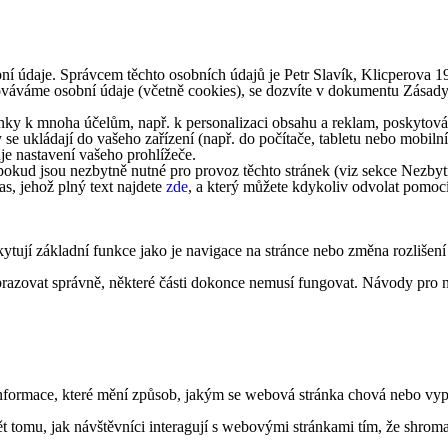
ní údaje. Správcem těchto osobních údajů je Petr Slavík, Klicperova 
acováváme osobní údaje (včetně cookies), se dozvíte v dokumentu Zásad
ky k mnoha účelům, např. k personalizaci obsahu a reklam, poskytování
 se ukládají do vašeho zařízení (např. do počítače, tabletu nebo mobi
je nastavení vašeho prohlížeče.
okud jsou nezbytně nutné pro provoz těchto stránek (viz sekce Nezbytn
s, jehož plný text najdete
zde
, a který můžete kdykoliv odvolat pomoc
ytují základní funkce jako je navigace na stránce nebo změna rozlišení
obrazovat správně, některé části dokonce nemusí fungovat. Návody pro n
formace, které mění způsob, jakým se webová stránka chová nebo vypad
tomu, jak návštěvníci interagují s webovými stránkami tím, že shroma