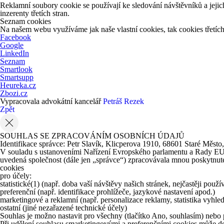
Reklamní soubory cookie se používají ke sledování návštěvníků a jejich
inzerenty třetích stran.
Seznam cookies
Na našem webu využíváme jak naše vlastní cookies, tak cookies třetích 
Facebook
Google
LinkedIn
Seznam
Smartlook
Smartsupp
Heureka.cz
Zbozi.cz
Vypracovala advokátní kancelář
Petráš Rezek
Zpět
SOUHLAS SE ZPRACOVÁNÍM OSOBNÍCH ÚDAJŮ
Identifikace správce: Petr Slavík, Klicperova 1910, 68601 Staré Město
V souladu s ustanoveními Nařízení Evropského parlamentu a Rady EU 20
uvedená společnost (dále jen „správce“) zpracovávala mnou poskytnuté 
cookies
pro účely:
statistické
(1)
(např. doba vaší návštěvy našich stránek, nejčastěji použ
preferenční (např. identifikace prohlížeče, jazykové nastavení apod.)
marketingové a reklamní (např. personalizace reklamy, statistika vyhle
ostatní (jiné nezařazené technické účely)
Souhlas je možno nastavit pro všechny (tlačítko Ano, souhlasím) nebo p
Při udělení souhlasu smarketingovými a preferenčními cookies může do