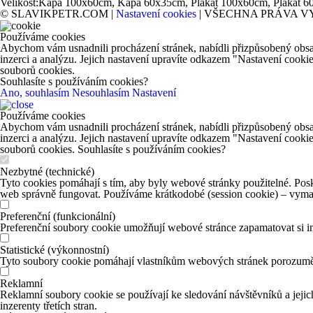
Velikost:
Kapa 100x60cm, Kapa 60x35cm, Plakát 100x60cm, Plakát 6
© SLAVIKPETR.COM |
Nastavení cookies
| VŠECHNA PRÁVA V
Používáme cookies
Abychom vám usnadnili procházení stránek, nabídli přizpůsobený obsa
inzerci a analýzu. Jejich nastavení upravíte odkazem "Nastavení cooki
souborů cookies.
Souhlasíte s používáním cookies?
Ano, souhlasím
Nesouhlasím
Nastavení
Používáme cookies
Abychom vám usnadnili procházení stránek, nabídli přizpůsobený obsa
inzerci a analýzu. Jejich nastavení upravíte odkazem "Nastavení cooki
souborů cookies. Souhlasíte s používáním cookies?
Nezbytné (technické)
Tyto cookies pomáhají s tím, aby byly webové stránky použitelné. Posk
web správně fungovat. Používáme krátkodobé (session cookie) – vymaž
Preferenční (funkcionální)
Preferenční soubory cookie umožňují webové stránce zapamatovat si in
Statistické (výkonnostní)
Tyto soubory cookie pomáhají vlastníkům webových stránek porozumět 
Reklamní
Reklamní soubory cookie se používají ke sledování návštěvníků a jejich
inzerenty třetích stran.