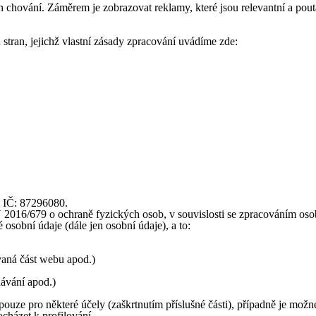
 chování. Záměrem je zobrazovat reklamy, které jsou relevantní a pouta
stran, jejichž vlastní zásady zpracování uvádíme zde:
, IČ: 87296080.
16/679 o ochraně fyzických osob, v souvislosti se zpracováním osobní
osobní údaje (dále jen osobní údaje), a to:
ívaná část webu apod.)
dávání apod.)
ouze pro některé účely (zaškrtnutím příslušné části), případně je možn
cházet k profilování.