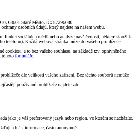
1910, 68601 Staré Město, IČ: 87296080.
y ochrany osobních údajů, který najdete na našem webu.
 funkcí sociálních médií nebo analýze návštěvnosti, některé slouží k
lního telefonu). Každá webová stránka může do vašeho prohlížeče
é cookies), a to bez vašeho souhlasu, na základě tzv. oprávněného
í tohoto
formuláře
.
 prohlížeče dle velikosti vašeho zařízení. Bez těchto souborů nemůže
ejčastěji používané prohlížeče najdete zde:
á jako je váš preferovaný jazyk nebo region, ve kterém se nacházíte.
žďují a hlásí informace, často anonymně.