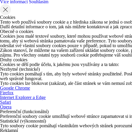
Více informací
Souhlasím
Cookies
Tento web používá soubory cookie a z hlediska zákona se jedná o osob
Další detailní informace o tom, jak nás můžete kontaktovat a jak zpr
Obecně o cookies
Cookies jsou malé textové soubory, které mohou používat webové strán
tomu, aby si webová stránka pamatovala vaše preference. Tyto soubory
odesílat své vlastní soubory cookies pouze v případě, pokud to umožňu
Zákon stanoví, že můžeme na vašem zařízení ukládat soubory cookie, p
zájmu. Pro všechny ostatní typy souborů cookie potřebujeme váš souhla
Druhy cookies
Cookies se dělí podle účelu, k jakému jsou využívány a ta takto:
Nezbytné (technické)
Tyto cookies pomáhají s tím, aby byly webové stránky použitelné. Posk
web správně fungovat.
Tyto cookies lze blokovat (zakázat), ale část stránek se vám nemusí z
Google Chrome
Firefox
Internet Explorer a Edge
Safari
Opera
Preferenční (funkcionální)
Preferenční soubory cookie umožňují webové stránce zapamatovat si in
Statistické (výkonnostní)
Tyto soubory cookie pomáhají vlastníkům webových stránek porozumět 
Reklamní