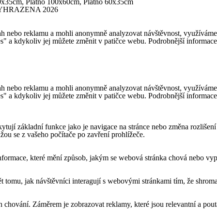
0x35cm, Plátno 100x60cm, Plátno 60x35cm
YHRAZENA 2026
h nebo reklamu a mohli anonymně analyzovat návštěvnost, využíváme so
es" a kdykoliv jej můžete změnit v patičce webu. Podrobnější informac
h nebo reklamu a mohli anonymně analyzovat návštěvnost, využíváme so
es" a kdykoliv jej můžete změnit v patičce webu. Podrobnější informac
ytují základní funkce jako je navigace na stránce nebo změna rozlišení
ou se z vašeho počítače po zavření prohlížeče.
formace, které mění způsob, jakým se webová stránka chová nebo vypad
tomu, jak návštěvníci interagují s webovými stránkami tím, že shroma
 chování. Záměrem je zobrazovat reklamy, které jsou relevantní a pouta