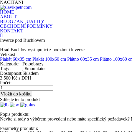
NAČÍTÁNÍ
HOME
ABOUT
BLOG / AKTUALITY
OBCHODNÍ PODMÍNKY
KONTAKT
Inverze pod Buchlovem
Hrad Buchlov vystupující z podzimní inverze.
Velikost
Plakát 60x35 cm
Plakát 100x60 cm
Plátno 60x35 cm
Plátno 100x60 c
Kategorie:
Fotoobrazy
Tagy:
, #mountains
Dostupnost:
Skladem
3 500 Kč s DPH
Počet:
Sdílejte tento produkt
Popis produktu:
Nevíte si rady s výběrem provedení nebo máte specifický požadavek?
Parametry produktu: