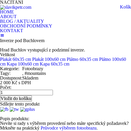
NAČÍTÁNÍ
Košík
HOME
ABOUT
BLOG / AKTUALITY
OBCHODNÍ PODMÍNKY
KONTAKT
Inverze pod Buchlovem
Hrad Buchlov vystupující z podzimní inverze.
Velikost
Plakát 60x35 cm
Plakát 100x60 cm
Plátno 60x35 cm
Plátno 100x60
cm
Kapa 100x60 cm
Kapa 60x35 cm
Kategorie:
Fotoobrazy
Tagy:
, #mountains
Dostupnost:
Skladem
2 000 Kč s DPH
Počet:
Sdílejte tento produkt
Popis produktu:
Nevíte si rady s výběrem provedení nebo máte specifický požadavek?
Mrkněte na praktický
Průvodce výběrem fotoobrazu
.