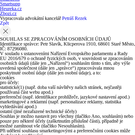
Smartsupp
Heureka.cz
Zbozi.cz
Vypracovala advokátní kancelář
Petráš Rezek
Zpět
SOUHLAS SE ZPRACOVÁNÍM OSOBNÍCH ÚDAJŮ
Identifikace správce: Petr Slavík, Klicperova 1910, 68601 Staré Město,
IČ: 87296080.
V souladu s ustanoveními Nařízení Evropského parlamentu a Rady
EU 2016/679 o ochraně fyzických osob, v souvislosti se zpracováním
osobních údajů (dále jen „Nařízení“) souhlasím tímto s tím, aby výše
uvedená společnost (dále jen „správce“) zpracovávala mnou
poskytnuté osobní údaje (dále jen osobní údaje), a to:
cookies
pro účely:
statistické
(1)
(např. doba vaší návštěvy našich stránek, nejčastěji
používaná část webu apod.)
preferenční (např. identifikace prohlížeče, jazykové nastavení apod.)
marketingové a reklamní (např. personalizace reklamy, statistika
vyhledávání apod.)
ostatní (jiné nezařazené technické účely)
Souhlas je možno nastavit pro všechny (tlačítko Ano, souhlasím) nebo
pouze pro některé účely (zaškrtnutím příslušné části), případně je
možné zamítnout vše (tlačítko Nesouhlasím).
Při udělení souhlasu smarketingovými a preferenčními cookies může