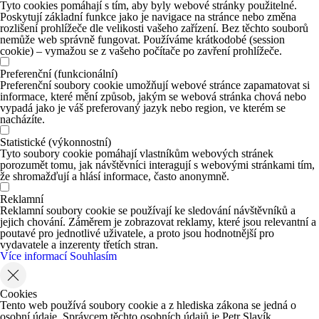
Tyto cookies pomáhají s tím, aby byly webové stránky použitelné.
Poskytují základní funkce jako je navigace na stránce nebo změna
rozlišení prohlížeče dle velikosti vašeho zařízení. Bez těchto souborů
nemůže web správně fungovat. Používáme krátkodobé (session
cookie) – vymažou se z vašeho počítače po zavření prohlížeče.
Preferenční (funkcionální)
Preferenční soubory cookie umožňují webové stránce zapamatovat si
informace, které mění způsob, jakým se webová stránka chová nebo
vypadá jako je váš preferovaný jazyk nebo region, ve kterém se
nacházíte.
Statistické (výkonnostní)
Tyto soubory cookie pomáhají vlastníkům webových stránek
porozumět tomu, jak návštěvníci interagují s webovými stránkami tím,
že shromažďují a hlásí informace, často anonymně.
Reklamní
Reklamní soubory cookie se používají ke sledování návštěvníků a
jejich chování. Záměrem je zobrazovat reklamy, které jsou relevantní a
poutavé pro jednotlivé uživatele, a proto jsou hodnotnější pro
vydavatele a inzerenty třetích stran.
Více informací
Souhlasím
Cookies
Tento web používá soubory cookie a z hlediska zákona se jedná o
osobní údaje. Správcem těchto osobních údajů je Petr Slavík,