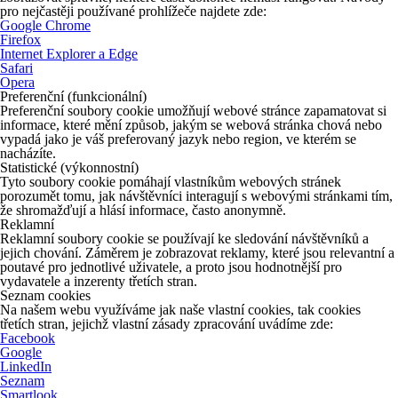
pro nejčastěji používané prohlížeče najdete zde:
Google Chrome
Firefox
Internet Explorer a Edge
Safari
Opera
Preferenční (funkcionální)
Preferenční soubory cookie umožňují webové stránce zapamatovat si
informace, které mění způsob, jakým se webová stránka chová nebo
vypadá jako je váš preferovaný jazyk nebo region, ve kterém se
nacházíte.
Statistické (výkonnostní)
Tyto soubory cookie pomáhají vlastníkům webových stránek
porozumět tomu, jak návštěvníci interagují s webovými stránkami tím,
že shromažďují a hlásí informace, často anonymně.
Reklamní
Reklamní soubory cookie se používají ke sledování návštěvníků a
jejich chování. Záměrem je zobrazovat reklamy, které jsou relevantní a
poutavé pro jednotlivé uživatele, a proto jsou hodnotnější pro
vydavatele a inzerenty třetích stran.
Seznam cookies
Na našem webu využíváme jak naše vlastní cookies, tak cookies
třetích stran, jejichž vlastní zásady zpracování uvádíme zde:
Facebook
Google
LinkedIn
Seznam
Smartlook