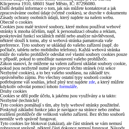
Klicperova 1910, 68601 Staré Město, IČ: 87296080.
Další detailní informace o tom, jak nás můžete kontaktovat a jak
zpracováváme osobní údaje (včetně cookies), se dozvíte v dokumentu
Zásady ochrany osobních údajů, který najdete na našem webu.
Obecně o cookies
Cookies jsou malé textové soubory, které mohou používat webové
stránky k mnoha účelům, např. k personalizaci obsahu a reklam,
poskytování funkcí sociálních médií nebo analýze návštěvnosti,
některé slouží k tomu, aby si webová stránka pamatovala vaše
preference. Tyto soubory se ukládají do vašeho zařízení (např. do
počítače, tabletu nebo mobilního telefonu). Každá webová stránka
může do vašeho prohlížeče odesílat své vlastní soubory cookies pouze
v případě, pokud to umožňuje nastavení vašeho prohlížeče.
Zákon stanoví, že můžeme na vašem zařízení ukládat soubory cookie,
pokud jsou nezbytně nutné pro provoz těchto stránek (viz sekce
Nezbytné cookies), a to bez vašeho souhlasu, na základě tzv.
oprávněného zájmu. Pro všechny ostatní typy souborů cookie
potřebujeme váš souhlas, jehož plný text najdete
zde
, a který můžete
kdykoliv odvolat pomocí tohoto
formuláře
.
Druhy cookies
Cookies se dělí podle účelu, k jakému jsou využívány a ta takto:
Nezbytné (technické)
Tyto cookies pomáhají s tím, aby byly webové stránky použitelné.
Poskytují základní funkce jako je navigace na stránce nebo změna
rozlišení prohlížeče dle velikosti vašeho zařízení. Bez těchto souborů
nemůže web správně fungovat.
Tyto cookies lze blokovat (zakázat), ale část stránek se vám nemusí
zobrazovat správně, některé části dokonce nemusí fungovat. Návody