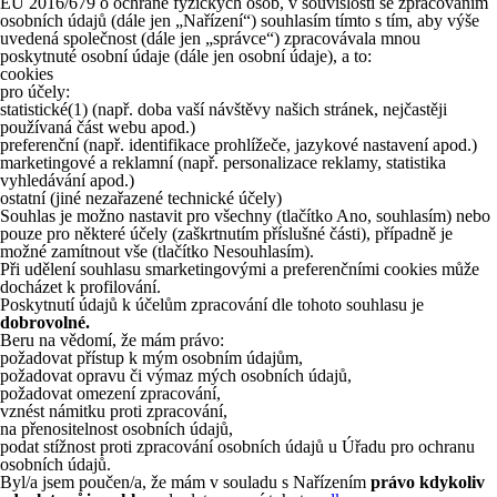
EU 2016/679 o ochraně fyzických osob, v souvislosti se zpracováním
osobních údajů (dále jen „Nařízení“) souhlasím tímto s tím, aby výše
uvedená společnost (dále jen „správce“) zpracovávala mnou
poskytnuté osobní údaje (dále jen osobní údaje), a to:
cookies
pro účely:
statistické
(1)
(např. doba vaší návštěvy našich stránek, nejčastěji
používaná část webu apod.)
preferenční (např. identifikace prohlížeče, jazykové nastavení apod.)
marketingové a reklamní (např. personalizace reklamy, statistika
vyhledávání apod.)
ostatní (jiné nezařazené technické účely)
Souhlas je možno nastavit pro všechny (tlačítko Ano, souhlasím) nebo
pouze pro některé účely (zaškrtnutím příslušné části), případně je
možné zamítnout vše (tlačítko Nesouhlasím).
Při udělení souhlasu smarketingovými a preferenčními cookies může
docházet k profilování.
Poskytnutí údajů k účelům zpracování dle tohoto souhlasu je
dobrovolné.
Beru na vědomí, že mám právo:
požadovat přístup k mým osobním údajům,
požadovat opravu či výmaz mých osobních údajů,
požadovat omezení zpracování,
vznést námitku proti zpracování,
na přenositelnost osobních údajů,
podat stížnost proti zpracování osobních údajů u Úřadu pro ochranu
osobních údajů.
Byl/a jsem poučen/a, že mám v souladu s Nařízením
právo kdykoliv