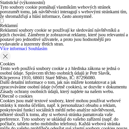
Statistické (výkonnostní)
Tyto soubory cookie pomáhají vlastníkům webových stránek
porozumět tomu, jak návštěvníci interagují s webovými stránkami tím,
že shromažďují a hlásí informace, často anonymně.
Reklamní
Reklamní soubory cookie se používají ke sledování návštěvníků a
jejich chování. Záměrem je zobrazovat reklamy, které jsou relevantní a
poutavé pro jednotlivé uživatele, a proto jsou hodnotnější pro
vydavatele a inzerenty třetích stran.
Více informací
Souhlasím
Cookies
Tento web používá soubory cookie a z hlediska zákona se jedná o
osobní údaje. Správcem těchto osobních údajů je Petr Slavík,
Klicperova 1910, 68601 Staré Město, IČ: 87296080.
Další detailní informace o tom, jak nás můžete kontaktovat a jak
zpracováváme osobní údaje (včetně cookies), se dozvíte v dokumentu
Zásady ochrany osobních údajů, který najdete na našem webu.
Obecně o cookies
Cookies jsou malé textové soubory, které mohou používat webové
stránky k mnoha účelům, např. k personalizaci obsahu a reklam,
poskytování funkcí sociálních médií nebo analýze návštěvnosti,
některé slouží k tomu, aby si webová stránka pamatovala vaše
preference. Tyto soubory se ukládají do vašeho zařízení (např. do
počítače, tabletu nebo mobilního telefonu). Každá webová stránka
může do vašeho prohlížeče odesílat své vlastní soubory cookies pouze