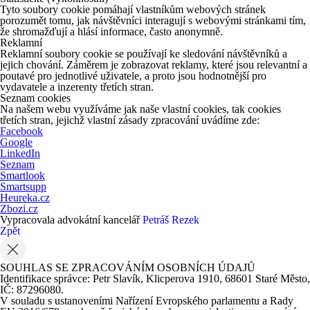
Tyto soubory cookie pomáhají vlastníkům webových stránek
porozumět tomu, jak návštěvníci interagují s webovými stránkami tím,
že shromažďují a hlásí informace, často anonymně.
Reklamní
Reklamní soubory cookie se používají ke sledování návštěvníků a
jejich chování. Záměrem je zobrazovat reklamy, které jsou relevantní a
poutavé pro jednotlivé uživatele, a proto jsou hodnotnější pro
vydavatele a inzerenty třetích stran.
Seznam cookies
Na našem webu využíváme jak naše vlastní cookies, tak cookies
třetích stran, jejichž vlastní zásady zpracování uvádíme zde:
Facebook
Google
LinkedIn
Seznam
Smartlook
Smartsupp
Heureka.cz
Zbozi.cz
Vypracovala advokátní kancelář
Petráš Rezek
Zpět
SOUHLAS SE ZPRACOVÁNÍM OSOBNÍCH ÚDAJŮ
Identifikace správce: Petr Slavík, Klicperova 1910, 68601 Staré Město,
IČ: 87296080.
V souladu s ustanoveními Nařízení Evropského parlamentu a Rady