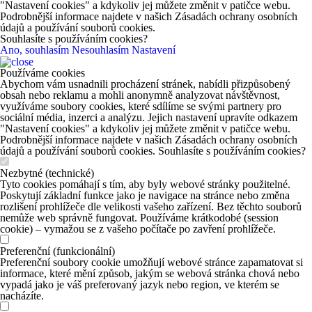
"Nastavení cookies" a kdykoliv jej můžete změnit v patičce webu.
Podrobnější informace najdete v našich Zásadách ochrany osobních
údajů a používání souborů cookies.
Souhlasíte s používáním cookies?
Ano, souhlasím
Nesouhlasím
Nastavení
Používáme cookies
Abychom vám usnadnili procházení stránek, nabídli přizpůsobený
obsah nebo reklamu a mohli anonymně analyzovat návštěvnost,
využíváme soubory cookies, které sdílíme se svými partnery pro
sociální média, inzerci a analýzu. Jejich nastavení upravíte odkazem
"Nastavení cookies" a kdykoliv jej můžete změnit v patičce webu.
Podrobnější informace najdete v našich Zásadách ochrany osobních
údajů a používání souborů cookies. Souhlasíte s používáním cookies?
Nezbytné (technické)
Tyto cookies pomáhají s tím, aby byly webové stránky použitelné.
Poskytují základní funkce jako je navigace na stránce nebo změna
rozlišení prohlížeče dle velikosti vašeho zařízení. Bez těchto souborů
nemůže web správně fungovat. Používáme krátkodobé (session
cookie) – vymažou se z vašeho počítače po zavření prohlížeče.
Preferenční (funkcionální)
Preferenční soubory cookie umožňují webové stránce zapamatovat si
informace, které mění způsob, jakým se webová stránka chová nebo
vypadá jako je váš preferovaný jazyk nebo region, ve kterém se
nacházíte.