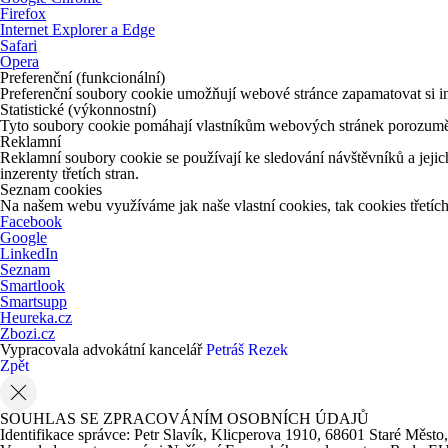
Firefox
Internet Explorer a Edge
Safari
Opera
Preferenční (funkcionální)
Preferenční soubory cookie umožňují webové stránce zapamatovat si in
Statistické (výkonnostní)
Tyto soubory cookie pomáhají vlastníkům webových stránek porozumět 
Reklamní
Reklamní soubory cookie se používají ke sledování návštěvníků a jejich
inzerenty třetích stran.
Seznam cookies
Na našem webu využíváme jak naše vlastní cookies, tak cookies třetích 
Facebook
Google
LinkedIn
Seznam
Smartlook
Smartsupp
Heureka.cz
Zbozi.cz
Vypracovala advokátní kancelář
Petráš Rezek
Zpět
SOUHLAS SE ZPRACOVÁNÍM OSOBNÍCH ÚDAJŮ
Identifikace správce: Petr Slavík, Klicperova 1910, 68601 Staré Město