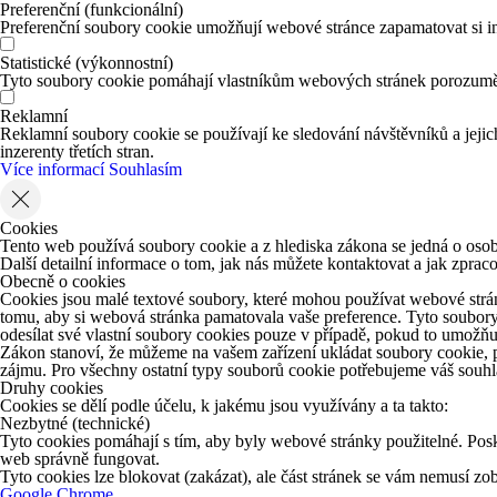
Preferenční (funkcionální)
Preferenční soubory cookie umožňují webové stránce zapamatovat si in
Statistické (výkonnostní)
Tyto soubory cookie pomáhají vlastníkům webových stránek porozumět 
Reklamní
Reklamní soubory cookie se používají ke sledování návštěvníků a jejich
inzerenty třetích stran.
Více informací
Souhlasím
Cookies
Tento web používá soubory cookie a z hlediska zákona se jedná o osob
Další detailní informace o tom, jak nás můžete kontaktovat a jak zpr
Obecně o cookies
Cookies jsou malé textové soubory, které mohou používat webové strán
tomu, aby si webová stránka pamatovala vaše preference. Tyto soubory
odesílat své vlastní soubory cookies pouze v případě, pokud to umožňu
Zákon stanoví, že můžeme na vašem zařízení ukládat soubory cookie, p
zájmu. Pro všechny ostatní typy souborů cookie potřebujeme váš souhla
Druhy cookies
Cookies se dělí podle účelu, k jakému jsou využívány a ta takto:
Nezbytné (technické)
Tyto cookies pomáhají s tím, aby byly webové stránky použitelné. Posk
web správně fungovat.
Tyto cookies lze blokovat (zakázat), ale část stránek se vám nemusí z
Google Chrome