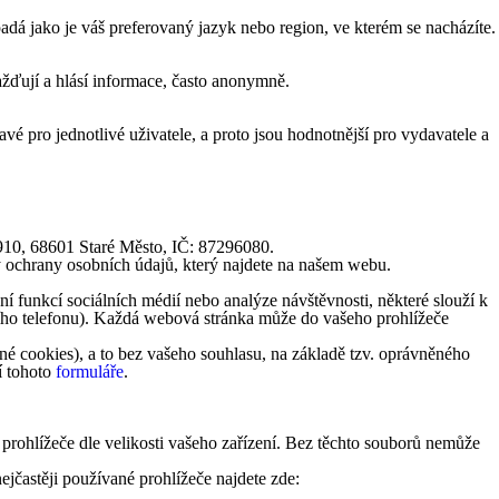
á jako je váš preferovaný jazyk nebo region, ve kterém se nacházíte.
žďují a hlásí informace, často anonymně.
vé pro jednotlivé uživatele, a proto jsou hodnotnější pro vydavatele a
1910, 68601 Staré Město, IČ: 87296080.
y ochrany osobních údajů, který najdete na našem webu.
 funkcí sociálních médií nebo analýze návštěvnosti, některé slouží k
lního telefonu). Každá webová stránka může do vašeho prohlížeče
é cookies), a to bez vašeho souhlasu, na základě tzv. oprávněného
í tohoto
formuláře
.
 prohlížeče dle velikosti vašeho zařízení. Bez těchto souborů nemůže
ejčastěji používané prohlížeče najdete zde: