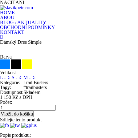
NAČÍTÁNÍ
HOME
ABOUT
BLOG / AKTUALITY
OBCHODNÍ PODMÍNKY
KONTAKT
Dámský Dres Simple
Barva
Velikost
L - ♀
S - ♀
M - ♀
Kategorie:
Trail Busters
Tagy:
#trailbusters
Dostupnost:
Skladem
1 150 Kč s DPH
Počet:
Sdílejte tento produkt
Popis produktu: