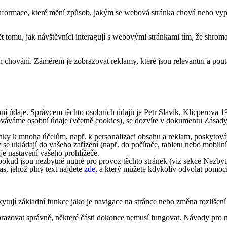
formace, které mění způsob, jakým se webová stránka chová nebo vypad
tomu, jak návštěvníci interagují s webovými stránkami tím, že shroma
 chování. Záměrem je zobrazovat reklamy, které jsou relevantní a pouta
ní údaje. Správcem těchto osobních údajů je Petr Slavík, Klicperova 
acováváme osobní údaje (včetně cookies), se dozvíte v dokumentu Zásad
ky k mnoha účelům, např. k personalizaci obsahu a reklam, poskytování
 se ukládají do vašeho zařízení (např. do počítače, tabletu nebo mobi
je nastavení vašeho prohlížeče.
okud jsou nezbytně nutné pro provoz těchto stránek (viz sekce Nezbytn
s, jehož plný text najdete
zde
, a který můžete kdykoliv odvolat pomoc
ytují základní funkce jako je navigace na stránce nebo změna rozlišení
obrazovat správně, některé části dokonce nemusí fungovat. Návody pro n