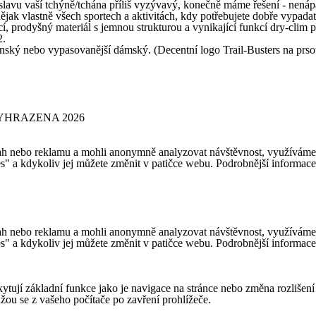
oslavu vaší tchýně/tchána příliš vyzývavý, konečně máme řešení - nenáp
nějak vlastně všech sportech a aktivitách, kdy potřebujete dobře vypadat,
šný materiál s jemnou strukturou a vynikající funkcí dry-clim podp
2.
ský nebo vypasovanější dámský. (Decentní logo Trail-Busters na prsou
YHRAZENA 2026
h nebo reklamu a mohli anonymně analyzovat návštěvnost, využíváme so
es" a kdykoliv jej můžete změnit v patičce webu. Podrobnější informac
h nebo reklamu a mohli anonymně analyzovat návštěvnost, využíváme so
es" a kdykoliv jej můžete změnit v patičce webu. Podrobnější informac
ytují základní funkce jako je navigace na stránce nebo změna rozlišení
ou se z vašeho počítače po zavření prohlížeče.