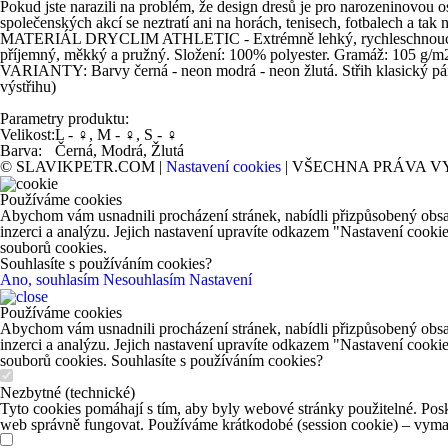
Pokud jste narazili na problém, že design dresů je pro narozeninovou 
společenských akcí se neztratí ani na horách, tenisech, fotbalech a tak 
MATERIÁL DRYCLIM ATHLETIC - Extrémně lehký, rychleschnoucí, prody
příjemný, měkký a pružný. Složení: 100% polyester. Gramáž: 105 g/m
VARIANTY: Barvy černá - neon modrá - neon žlutá. Střih klasický pán
výstřihu)
Parametry produktu:
Velikost:
L - ♀, M - ♀, S - ♀
Barva:
Černá, Modrá, Žlutá
© SLAVIKPETR.COM |
Nastavení cookies
| VŠECHNA PRÁVA V
Používáme cookies
Abychom vám usnadnili procházení stránek, nabídli přizpůsobený obsa
inzerci a analýzu. Jejich nastavení upravíte odkazem "Nastavení cooki
souborů cookies.
Souhlasíte s používáním cookies?
Ano, souhlasím
Nesouhlasím
Nastavení
Používáme cookies
Abychom vám usnadnili procházení stránek, nabídli přizpůsobený obsa
inzerci a analýzu. Jejich nastavení upravíte odkazem "Nastavení cooki
souborů cookies. Souhlasíte s používáním cookies?
Nezbytné (technické)
Tyto cookies pomáhají s tím, aby byly webové stránky použitelné. Posk
web správně fungovat. Používáme krátkodobé (session cookie) – vymaž