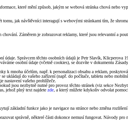
formace, které mění způsob, jakým se webová stránka chová nebo vypad
tomu, jak návštěvníci interagují s webovými stránkami tím, že shroma
 chování. Záměrem je zobrazovat reklamy, které jsou relevantní a pouta
ní údaje. Správcem těchto osobních údajů je Petr Slavík, Klicperova 
acováváme osobní údaje (včetně cookies), se dozvíte v dokumentu Zásad
ky k mnoha účelům, např. k personalizaci obsahu a reklam, poskytování
 se ukládají do vašeho zařízení (např. do počítače, tabletu nebo mobi
je nastavení vašeho prohlížeče.
okud jsou nezbytně nutné pro provoz těchto stránek (viz sekce Nezbytn
s, jehož plný text najdete
zde
, a který můžete kdykoliv odvolat pomoc
ytují základní funkce jako je navigace na stránce nebo změna rozlišení
obrazovat správně, některé části dokonce nemusí fungovat. Návody pro n