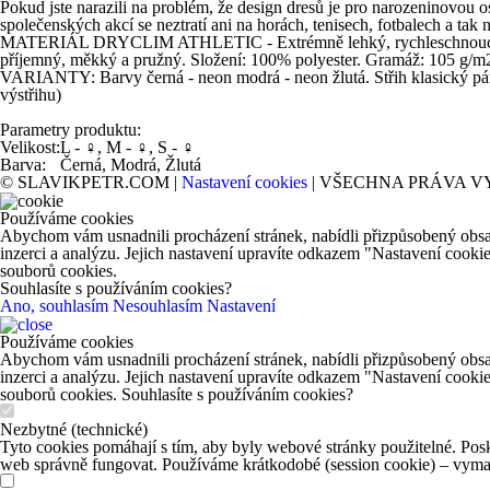
Pokud jste narazili na problém, že design dresů je pro narozeninovou 
společenských akcí se neztratí ani na horách, tenisech, fotbalech a tak 
MATERIÁL DRYCLIM ATHLETIC - Extrémně lehký, rychleschnoucí, prody
příjemný, měkký a pružný. Složení: 100% polyester. Gramáž: 105 g/m
VARIANTY: Barvy černá - neon modrá - neon žlutá. Střih klasický pán
výstřihu)
Parametry produktu:
Velikost:
L - ♀, M - ♀, S - ♀
Barva:
Černá, Modrá, Žlutá
© SLAVIKPETR.COM |
Nastavení cookies
| VŠECHNA PRÁVA V
Používáme cookies
Abychom vám usnadnili procházení stránek, nabídli přizpůsobený obsa
inzerci a analýzu. Jejich nastavení upravíte odkazem "Nastavení cooki
souborů cookies.
Souhlasíte s používáním cookies?
Ano, souhlasím
Nesouhlasím
Nastavení
Používáme cookies
Abychom vám usnadnili procházení stránek, nabídli přizpůsobený obsa
inzerci a analýzu. Jejich nastavení upravíte odkazem "Nastavení cooki
souborů cookies. Souhlasíte s používáním cookies?
Nezbytné (technické)
Tyto cookies pomáhají s tím, aby byly webové stránky použitelné. Posk
web správně fungovat. Používáme krátkodobé (session cookie) – vymaž