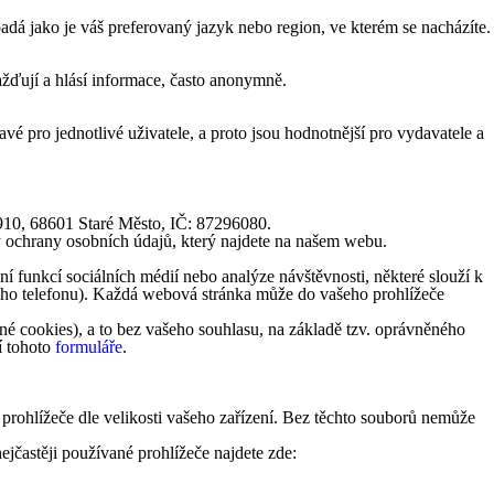
á jako je váš preferovaný jazyk nebo region, ve kterém se nacházíte.
žďují a hlásí informace, často anonymně.
vé pro jednotlivé uživatele, a proto jsou hodnotnější pro vydavatele a
1910, 68601 Staré Město, IČ: 87296080.
y ochrany osobních údajů, který najdete na našem webu.
 funkcí sociálních médií nebo analýze návštěvnosti, některé slouží k
lního telefonu). Každá webová stránka může do vašeho prohlížeče
é cookies), a to bez vašeho souhlasu, na základě tzv. oprávněného
í tohoto
formuláře
.
 prohlížeče dle velikosti vašeho zařízení. Bez těchto souborů nemůže
ejčastěji používané prohlížeče najdete zde: