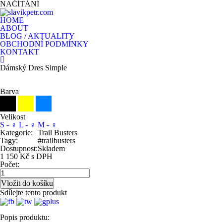
NAČÍTÁNÍ
HOME
ABOUT
BLOG / AKTUALITY
OBCHODNÍ PODMÍNKY
KONTAKT
Dámský Dres Simple
Barva
Velikost
S - ♀
L - ♀
M - ♀
Kategorie:
Trail Busters
Tagy:
#trailbusters
Dostupnost:
Skladem
1 150 Kč s DPH
Počet:
Sdílejte tento produkt
Popis produktu: