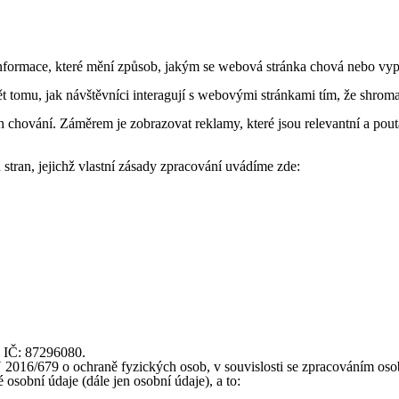
formace, které mění způsob, jakým se webová stránka chová nebo vypad
tomu, jak návštěvníci interagují s webovými stránkami tím, že shroma
 chování. Záměrem je zobrazovat reklamy, které jsou relevantní a pouta
stran, jejichž vlastní zásady zpracování uvádíme zde:
, IČ: 87296080.
16/679 o ochraně fyzických osob, v souvislosti se zpracováním osobní
osobní údaje (dále jen osobní údaje), a to: