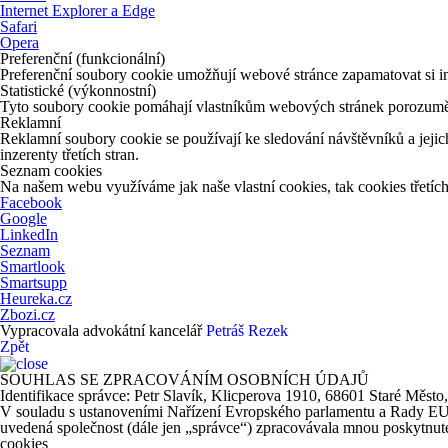
Internet Explorer a Edge
Safari
Opera
Preferenční (funkcionální)
Preferenční soubory cookie umožňují webové stránce zapamatovat si in
Statistické (výkonnostní)
Tyto soubory cookie pomáhají vlastníkům webových stránek porozumět 
Reklamní
Reklamní soubory cookie se používají ke sledování návštěvníků a jejich
inzerenty třetích stran.
Seznam cookies
Na našem webu využíváme jak naše vlastní cookies, tak cookies třetích 
Facebook
Google
LinkedIn
Seznam
Smartlook
Smartsupp
Heureka.cz
Zbozi.cz
Vypracovala advokátní kancelář
Petráš Rezek
Zpět
SOUHLAS SE ZPRACOVÁNÍM OSOBNÍCH ÚDAJŮ
Identifikace správce: Petr Slavík, Klicperova 1910, 68601 Staré Město
V souladu s ustanoveními Nařízení Evropského parlamentu a Rady EU 20
uvedená společnost (dále jen „správce“) zpracovávala mnou poskytnuté 
cookies