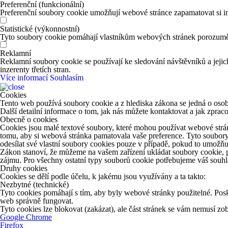
Preferenční (funkcionální)
Preferenční soubory cookie umožňují webové stránce zapamatovat si in
Statistické (výkonnostní)
Tyto soubory cookie pomáhají vlastníkům webových stránek porozumět 
Reklamní
Reklamní soubory cookie se používají ke sledování návštěvníků a jejich
inzerenty třetích stran.
Více informací
Souhlasím
Cookies
Tento web používá soubory cookie a z hlediska zákona se jedná o osob
Další detailní informace o tom, jak nás můžete kontaktovat a jak zpr
Obecně o cookies
Cookies jsou malé textové soubory, které mohou používat webové strán
tomu, aby si webová stránka pamatovala vaše preference. Tyto soubory
odesílat své vlastní soubory cookies pouze v případě, pokud to umožňu
Zákon stanoví, že můžeme na vašem zařízení ukládat soubory cookie, p
zájmu. Pro všechny ostatní typy souborů cookie potřebujeme váš souhla
Druhy cookies
Cookies se dělí podle účelu, k jakému jsou využívány a ta takto:
Nezbytné (technické)
Tyto cookies pomáhají s tím, aby byly webové stránky použitelné. Posk
web správně fungovat.
Tyto cookies lze blokovat (zakázat), ale část stránek se vám nemusí z
Google Chrome
Firefox