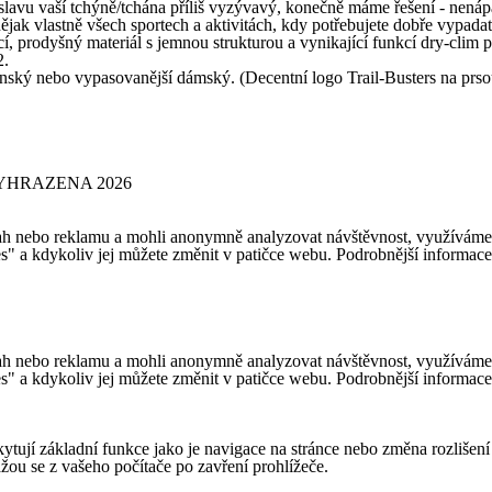
oslavu vaší tchýně/tchána příliš vyzývavý, konečně máme řešení - nenáp
nějak vlastně všech sportech a aktivitách, kdy potřebujete dobře vypadat,
šný materiál s jemnou strukturou a vynikající funkcí dry-clim podp
2.
ský nebo vypasovanější dámský. (Decentní logo Trail-Busters na prsou
YHRAZENA 2026
h nebo reklamu a mohli anonymně analyzovat návštěvnost, využíváme so
es" a kdykoliv jej můžete změnit v patičce webu. Podrobnější informac
h nebo reklamu a mohli anonymně analyzovat návštěvnost, využíváme so
es" a kdykoliv jej můžete změnit v patičce webu. Podrobnější informac
ytují základní funkce jako je navigace na stránce nebo změna rozlišení
ou se z vašeho počítače po zavření prohlížeče.