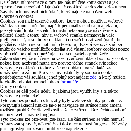
Další detailní informace o tom, jak nás můžete kontaktovat a jak
zpracováváme osobní údaje (včetně cookies), se dozvíte v dokumentu
Zásady ochrany osobních údajů, který najdete na našem webu.
Obecně o cookies
Cookies jsou malé textové soubory, které mohou používat webové
stránky k mnoha účelům, např. k personalizaci obsahu a reklam,
poskytování funkcí sociálních médií nebo analýze návštěvnosti,
některé slouží k tomu, aby si webová stránka pamatovala vaše
preference. Tyto soubory se ukládají do vašeho zařízení (např. do
počítače, tabletu nebo mobilního telefonu). Každá webová stránka
může do vašeho prohlížeče odesílat své vlastní soubory cookies pouze
v případě, pokud to umožňuje nastavení vašeho prohlížeče.
Zákon stanoví, že můžeme na vašem zařízení ukládat soubory cookie,
pokud jsou nezbytně nutné pro provoz těchto stránek (viz sekce
Nezbytné cookies), a to bez vašeho souhlasu, na základě tzv.
oprávněného zájmu. Pro všechny ostatní typy souborů cookie
potřebujeme váš souhlas, jehož plný text najdete
zde
, a který můžete
kdykoliv odvolat pomocí tohoto
formuláře
.
Druhy cookies
Cookies se dělí podle účelu, k jakému jsou využívány a ta takto:
Nezbytné (technické)
Tyto cookies pomáhají s tím, aby byly webové stránky použitelné.
Poskytují základní funkce jako je navigace na stránce nebo změna
rozlišení prohlížeče dle velikosti vašeho zařízení. Bez těchto souborů
nemůže web správně fungovat.
Tyto cookies lze blokovat (zakázat), ale část stránek se vám nemusí
zobrazovat správně, některé části dokonce nemusí fungovat. Návody
pro nejčastěji používané prohlížeče najdete zde: