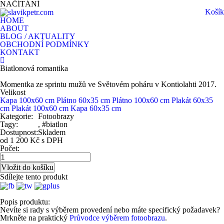
NAČÍTÁNÍ
Košík
HOME
ABOUT
BLOG / AKTUALITY
OBCHODNÍ PODMÍNKY
KONTAKT
Biatlonová romantika
Momentka ze sprintu mužů ve Světovém poháru v Kontiolahti 2017.
Velikost
Kapa 100x60 cm
Plátno 60x35 cm
Plátno 100x60 cm
Plakát 60x35
cm
Plakát 100x60 cm
Kapa 60x35 cm
Kategorie:
Fotoobrazy
Tagy:
, #biatlon
Dostupnost:
Skladem
od 1 200 Kč s DPH
Počet:
Sdílejte tento produkt
Popis produktu:
Nevíte si rady s výběrem provedení nebo máte specifický požadavek?
Mrkněte na praktický
Průvodce výběrem fotoobrazu
.