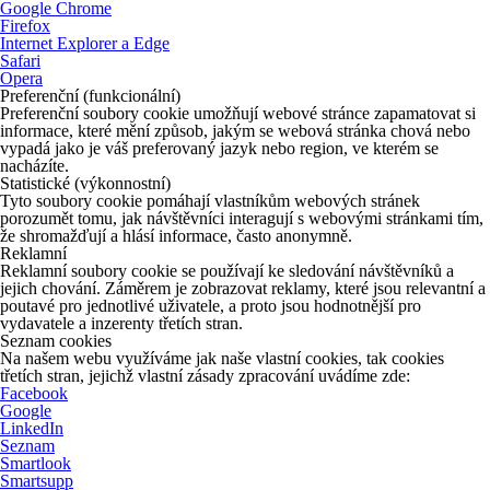
Google Chrome
Firefox
Internet Explorer a Edge
Safari
Opera
Preferenční (funkcionální)
Preferenční soubory cookie umožňují webové stránce zapamatovat si
informace, které mění způsob, jakým se webová stránka chová nebo
vypadá jako je váš preferovaný jazyk nebo region, ve kterém se
nacházíte.
Statistické (výkonnostní)
Tyto soubory cookie pomáhají vlastníkům webových stránek
porozumět tomu, jak návštěvníci interagují s webovými stránkami tím,
že shromažďují a hlásí informace, často anonymně.
Reklamní
Reklamní soubory cookie se používají ke sledování návštěvníků a
jejich chování. Záměrem je zobrazovat reklamy, které jsou relevantní a
poutavé pro jednotlivé uživatele, a proto jsou hodnotnější pro
vydavatele a inzerenty třetích stran.
Seznam cookies
Na našem webu využíváme jak naše vlastní cookies, tak cookies
třetích stran, jejichž vlastní zásady zpracování uvádíme zde:
Facebook
Google
LinkedIn
Seznam
Smartlook
Smartsupp