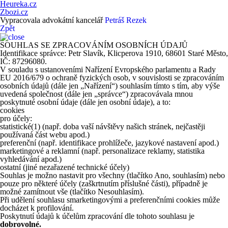
Heureka.cz
Zbozi.cz
Vypracovala advokátní kancelář
Petráš Rezek
Zpět
SOUHLAS SE ZPRACOVÁNÍM OSOBNÍCH ÚDAJŮ
Identifikace správce: Petr Slavík, Klicperova 1910, 68601 Staré Město,
IČ: 87296080.
V souladu s ustanoveními Nařízení Evropského parlamentu a Rady
EU 2016/679 o ochraně fyzických osob, v souvislosti se zpracováním
osobních údajů (dále jen „Nařízení“) souhlasím tímto s tím, aby výše
uvedená společnost (dále jen „správce“) zpracovávala mnou
poskytnuté osobní údaje (dále jen osobní údaje), a to:
cookies
pro účely:
statistické
(1)
(např. doba vaší návštěvy našich stránek, nejčastěji
používaná část webu apod.)
preferenční (např. identifikace prohlížeče, jazykové nastavení apod.)
marketingové a reklamní (např. personalizace reklamy, statistika
vyhledávání apod.)
ostatní (jiné nezařazené technické účely)
Souhlas je možno nastavit pro všechny (tlačítko Ano, souhlasím) nebo
pouze pro některé účely (zaškrtnutím příslušné části), případně je
možné zamítnout vše (tlačítko Nesouhlasím).
Při udělení souhlasu smarketingovými a preferenčními cookies může
docházet k profilování.
Poskytnutí údajů k účelům zpracování dle tohoto souhlasu je
dobrovolné.