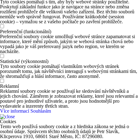
Tyto cookies pomáhají s tím, aby byly webové stránky použitelné.
Poskytují základní funkce jako je navigace na stránce nebo změna
rozlišení prohlížeče dle velikosti vašeho zařízení. Bez těchto souborů
nemůže web správně fungovat. Používáme krátkodobé (session
cookie) – vymažou se z vašeho počítače po zavření prohlížeče.
Preferenční (funkcionální)
Preferenční soubory cookie umožňují webové stránce zapamatovat si
informace, které mění způsob, jakým se webová stránka chová nebo
vypadá jako je váš preferovaný jazyk nebo region, ve kterém se
nacházíte.
Statistické (výkonnostní)
Tyto soubory cookie pomáhají vlastníkům webových stránek
porozumět tomu, jak návštěvníci interagují s webovými stránkami tím,
že shromažďují a hlásí informace, často anonymně.
Reklamní
Reklamní soubory cookie se používají ke sledování návštěvníků a
jejich chování. Záměrem je zobrazovat reklamy, které jsou relevantní a
poutavé pro jednotlivé uživatele, a proto jsou hodnotnější pro
vydavatele a inzerenty třetích stran.
Více informací
Souhlasím
Cookies
Tento web používá soubory cookie a z hlediska zákona se jedná o
osobní údaje. Správcem těchto osobních údajů je Petr Slavík,
Klicperova 1910, 68601 Staré Město, IČ: 87296080.