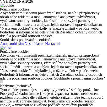
VYHRAZENA 2026
Používáme cookies
Abychom vám usnadnili procházení stránek, nabídli přizpůsobený
obsah nebo reklamu a mohli anonymně analyzovat návštěvnost,
využíváme soubory cookies, které sdílíme se svými partnery pro
sociální média, inzerci a analýzu. Jejich nastavení upravíte odkazem
"Nastavení cookies" a kdykoliv jej můžete změnit v patičce webu.
Podrobnější informace najdete v našich Zásadách ochrany osobních
údajů a používání souborů cookies.
Souhlasíte s používáním cookies?
Ano, souhlasím
Nesouhlasím
Nastavení
Používáme cookies
Abychom vám usnadnili procházení stránek, nabídli přizpůsobený
obsah nebo reklamu a mohli anonymně analyzovat návštěvnost,
využíváme soubory cookies, které sdílíme se svými partnery pro
sociální média, inzerci a analýzu. Jejich nastavení upravíte odkazem
"Nastavení cookies" a kdykoliv jej můžete změnit v patičce webu.
Podrobnější informace najdete v našich Zásadách ochrany osobních
údajů a používání souborů cookies. Souhlasíte s používáním cookies?
Nezbytné (technické)
Tyto cookies pomáhají s tím, aby byly webové stránky použitelné.
Poskytují základní funkce jako je navigace na stránce nebo změna
rozlišení prohlížeče dle velikosti vašeho zařízení. Bez těchto souborů
nemůže web správně fungovat. Používáme krátkodobé (session
cookie) – vymažou se z vašeho počítače po zavření prohlížeče.