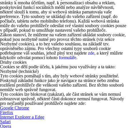
stránky k mnoha účelům, např. k personalizaci obsahu a reklam,
poskytování funkcí sociálních médií nebo analýze návštěvnosti,
některé slouží k tomu, aby si webová stránka pamatovala vaše
preference. Tyto soubory se ukládají do vašeho zařízení (např. do
počítače, tabletu nebo mobilního telefonu). Každá webová stránka
může do vašeho prohlížeče odesílat své vlastní soubory cookies pouze
v případě, pokud to umožňuje nastavení vašeho prohlížeče.
Zákon stanoví, že můžeme na vašem zařízení ukládat soubory cookie,
pokud jsou nezbytně nutné pro provoz těchto stránek (viz sekce
Nezbytné cookies), a to bez vašeho souhlasu, na základě tzv.
oprávněného zájmu. Pro všechny ostatní typy souborů cookie
potřebujeme váš souhlas, jehož plný text najdete
zde
, a který můžete
kdykoliv odvolat pomocí tohoto
formuláře
.
Druhy cookies
Cookies se dělí podle účelu, k jakému jsou využívány a ta takto:
Nezbytné (technické)
Tyto cookies pomáhají s tím, aby byly webové stránky použitelné.
Poskytují základní funkce jako je navigace na stránce nebo změna
rozlišení prohlížeče dle velikosti vašeho zařízení. Bez těchto souborů
nemůže web správně fungovat.
Tyto cookies lze blokovat (zakázat), ale část stránek se vám nemusí
zobrazovat správně, některé části dokonce nemusí fungovat. Návody
pro nejčastěji používané prohlížeče najdete zde:
Google Chrome
Firefox
Internet Explorer a Edge
Safari
Opera