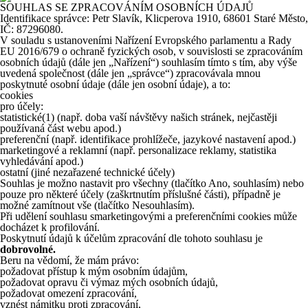
SOUHLAS SE ZPRACOVÁNÍM OSOBNÍCH ÚDAJŮ
Identifikace správce: Petr Slavík, Klicperova 1910, 68601 Staré Město,
IČ: 87296080.
V souladu s ustanoveními Nařízení Evropského parlamentu a Rady
EU 2016/679 o ochraně fyzických osob, v souvislosti se zpracováním
osobních údajů (dále jen „Nařízení“) souhlasím tímto s tím, aby výše
uvedená společnost (dále jen „správce“) zpracovávala mnou
poskytnuté osobní údaje (dále jen osobní údaje), a to:
cookies
pro účely:
statistické
(1)
(např. doba vaší návštěvy našich stránek, nejčastěji
používaná část webu apod.)
preferenční (např. identifikace prohlížeče, jazykové nastavení apod.)
marketingové a reklamní (např. personalizace reklamy, statistika
vyhledávání apod.)
ostatní (jiné nezařazené technické účely)
Souhlas je možno nastavit pro všechny (tlačítko Ano, souhlasím) nebo
pouze pro některé účely (zaškrtnutím příslušné části), případně je
možné zamítnout vše (tlačítko Nesouhlasím).
Při udělení souhlasu smarketingovými a preferenčními cookies může
docházet k profilování.
Poskytnutí údajů k účelům zpracování dle tohoto souhlasu je
dobrovolné.
Beru na vědomí, že mám právo:
požadovat přístup k mým osobním údajům,
požadovat opravu či výmaz mých osobních údajů,
požadovat omezení zpracování,
vznést námitku proti zpracování,