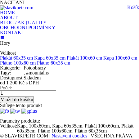
NAČÍTÁNÍ
Košík
HOME
ABOUT
BLOG / AKTUALITY
OBCHODNÍ PODMÍNKY
KONTAKT
Hory
Velikost
Plakát 60x35 cm
Kapa 60x35 cm
Plakát 100x60 cm
Kapa 100x60 cm
Plátno 100x60 cm
Plátno 60x35 cm
Kategorie:
Fotoobrazy
Tagy:
, #mountains
Dostupnost:
Skladem
od 1 200 Kč s DPH
Počet:
Sdílejte tento produkt
Parametry produktu:
Velikost:
Kapa 100x60cm, Kapa 60x35cm, Plakát 100x60cm, Plakát
60x35cm, Plátno 100x60cm, Plátno 60x35cm
© SLAVIKPETR.COM |
Nastavení cookies
| VŠECHNA PRÁVA