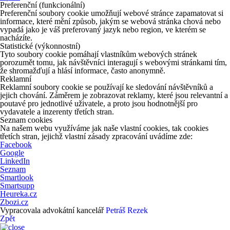
Preferenční (funkcionální)
Preferenční soubory cookie umožňují webové stránce zapamatovat si
informace, které mění způsob, jakým se webová stránka chová nebo
vypadá jako je váš preferovaný jazyk nebo region, ve kterém se
nacházíte.
Statistické (výkonnostní)
Tyto soubory cookie pomáhají vlastníkům webových stránek
porozumět tomu, jak návštěvníci interagují s webovými stránkami tím,
že shromažďují a hlásí informace, často anonymně.
Reklamní
Reklamní soubory cookie se používají ke sledování návštěvníků a
jejich chování. Záměrem je zobrazovat reklamy, které jsou relevantní a
poutavé pro jednotlivé uživatele, a proto jsou hodnotnější pro
vydavatele a inzerenty třetích stran.
Seznam cookies
Na našem webu využíváme jak naše vlastní cookies, tak cookies
třetích stran, jejichž vlastní zásady zpracování uvádíme zde:
Facebook
Google
LinkedIn
Seznam
Smartlook
Smartsupp
Heureka.cz
Zbozi.cz
Vypracovala advokátní kancelář
Petráš Rezek
Zpět