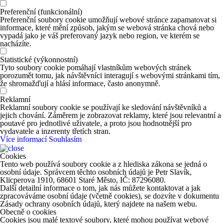
Preferenční (funkcionální)
Preferenční soubory cookie umožňují webové stránce zapamatovat si
informace, které mění způsob, jakým se webová stránka chová nebo
vypadá jako je váš preferovaný jazyk nebo region, ve kterém se
nacházíte.
Statistické (výkonnostní)
Tyto soubory cookie pomáhají vlastníkům webových stránek
porozumět tomu, jak návštěvníci interagují s webovými stránkami tím,
že shromažďují a hlásí informace, často anonymně.
Reklamní
Reklamní soubory cookie se používají ke sledování návštěvníků a
jejich chování. Záměrem je zobrazovat reklamy, které jsou relevantní a
poutavé pro jednotlivé uživatele, a proto jsou hodnotnější pro
vydavatele a inzerenty třetích stran.
Více informací
Souhlasím
Cookies
Tento web používá soubory cookie a z hlediska zákona se jedná o
osobní údaje. Správcem těchto osobních údajů je Petr Slavík,
Klicperova 1910, 68601 Staré Město, IČ: 87296080.
Další detailní informace o tom, jak nás můžete kontaktovat a jak
zpracováváme osobní údaje (včetně cookies), se dozvíte v dokumentu
Zásady ochrany osobních údajů, který najdete na našem webu.
Obecně o cookies
Cookies jsou malé textové soubory, které mohou používat webové