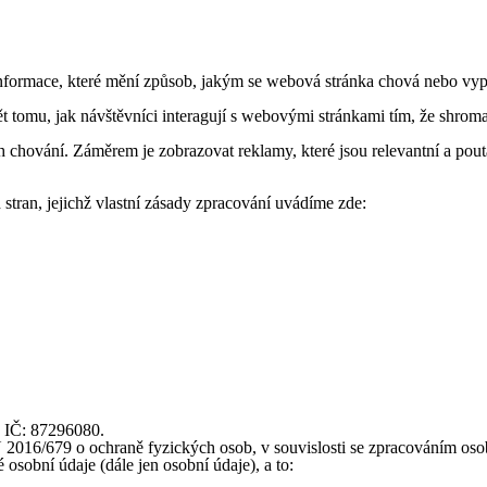
formace, které mění způsob, jakým se webová stránka chová nebo vypad
tomu, jak návštěvníci interagují s webovými stránkami tím, že shroma
 chování. Záměrem je zobrazovat reklamy, které jsou relevantní a pouta
stran, jejichž vlastní zásady zpracování uvádíme zde:
, IČ: 87296080.
16/679 o ochraně fyzických osob, v souvislosti se zpracováním osobní
osobní údaje (dále jen osobní údaje), a to: