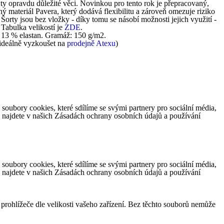
y opravdu důležité věci. Novinkou pro tento rok je přepracovaný,
ý materiál Pavera, který dodává flexibilitu a zároveň omezuje riziko
Šorty jsou bez vložky - díky tomu se násobí možnosti jejich využití -
 Tabulka velikostí je
ZDE
.
 13 % elastan. Gramáž: 150 g/m2.
 ideálně vyzkoušet na
prodejně Atexu
)
ubory cookies, které sdílíme se svými partnery pro sociální média,
e najdete v našich Zásadách ochrany osobních údajů a používání
ubory cookies, které sdílíme se svými partnery pro sociální média,
e najdete v našich Zásadách ochrany osobních údajů a používání
 prohlížeče dle velikosti vašeho zařízení. Bez těchto souborů nemůže