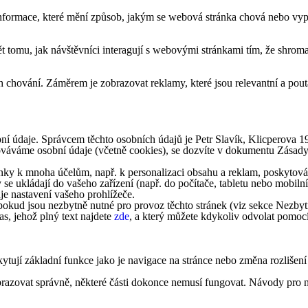
formace, které mění způsob, jakým se webová stránka chová nebo vypad
tomu, jak návštěvníci interagují s webovými stránkami tím, že shroma
 chování. Záměrem je zobrazovat reklamy, které jsou relevantní a pouta
ní údaje. Správcem těchto osobních údajů je Petr Slavík, Klicperova 
acováváme osobní údaje (včetně cookies), se dozvíte v dokumentu Zásad
ky k mnoha účelům, např. k personalizaci obsahu a reklam, poskytování
 se ukládají do vašeho zařízení (např. do počítače, tabletu nebo mobi
je nastavení vašeho prohlížeče.
okud jsou nezbytně nutné pro provoz těchto stránek (viz sekce Nezbytn
s, jehož plný text najdete
zde
, a který můžete kdykoliv odvolat pomoc
ytují základní funkce jako je navigace na stránce nebo změna rozlišení
obrazovat správně, některé části dokonce nemusí fungovat. Návody pro n