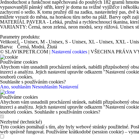
Jednoduchost a funkčnost napěchovaná do pouhých 182 gramů hmotnosti
vypasovanější pánský střih, který je doma na svižné vyjížďce i několi
zachycení o sedlo. K tomu pružný díl na zadku, nastavitelný pas, dvě ka
můžete vyrazit do města, na horskou tůru nebo na pláž. Barvy opět zaji
MATERIÁL PAVERA - Lehká, pružná a rychleschnoucí tkanina, která se
VARIANTY: Černá, neon zelená, neon modrá, sexy růžová. Unisex střih 
Parametry produktu:
Velikost:
L - Unisex, M - Unisex, S - Unisex, XL - Unisex, XXL - Uni
Barva:
Černá, Modrá, Žlutá
© SLAVIKPETR.COM |
Nastavení cookies
| VŠECHNA PRÁVA V
Používáme cookies
Abychom vám usnadnili procházení stránek, nabídli přizpůsobený obsa
inzerci a analýzu. Jejich nastavení upravíte odkazem "Nastavení cooki
souborů cookies.
Souhlasíte s používáním cookies?
Ano, souhlasím
Nesouhlasím
Nastavení
Používáme cookies
Abychom vám usnadnili procházení stránek, nabídli přizpůsobený obsa
inzerci a analýzu. Jejich nastavení upravíte odkazem "Nastavení cooki
souborů cookies. Souhlasíte s používáním cookies?
Nezbytné (technické)
Tyto cookies pomáhají s tím, aby byly webové stránky použitelné. Posk
web správně fungovat. Používáme krátkodobé (session cookie) – vymaž