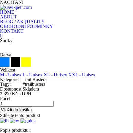
NAČÍTÁNÍ
HOME
ABOUT
BLOG / AKTUALITY
OBCHODNÍ PODMÍNKY
KONTAKT
Šortky
Barva
Velikost
M - Unisex
L - Unisex
XL - Unisex
XXL - Unisex
Kategorie:
Trail Busters
Tagy:
#trailbusters
Dostupnost:
Skladem
2 390 Kč s DPH
Počet:
Sdílejte tento produkt
Popis produktu: