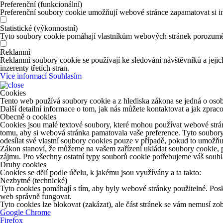
Preferenční (funkcionální)
Preferenční soubory cookie umožňují webové stránce zapamatovat si in
Statistické (výkonnostní)
Tyto soubory cookie pomáhají vlastníkům webových stránek porozumět 
Reklamní
Reklamní soubory cookie se používají ke sledování návštěvníků a jejich
inzerenty třetích stran.
Více informací
Souhlasím
Cookies
Tento web používá soubory cookie a z hlediska zákona se jedná o osob
Další detailní informace o tom, jak nás můžete kontaktovat a jak zpr
Obecně o cookies
Cookies jsou malé textové soubory, které mohou používat webové strán
tomu, aby si webová stránka pamatovala vaše preference. Tyto soubory
odesílat své vlastní soubory cookies pouze v případě, pokud to umožňu
Zákon stanoví, že můžeme na vašem zařízení ukládat soubory cookie, p
zájmu. Pro všechny ostatní typy souborů cookie potřebujeme váš souhla
Druhy cookies
Cookies se dělí podle účelu, k jakému jsou využívány a ta takto:
Nezbytné (technické)
Tyto cookies pomáhají s tím, aby byly webové stránky použitelné. Posk
web správně fungovat.
Tyto cookies lze blokovat (zakázat), ale část stránek se vám nemusí z
Google Chrome
Firefox