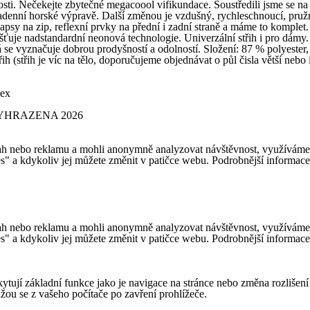
. Nečekejte zbytečné megacoool vifikundace. Soustředili jsme se na t
kadenní horské výpravě. Další změnou je vzdušný, rychleschnoucí, pružn
psy na zip, reflexní prvky na přední i zadní straně a máme to komplet. 
šťuje nadstandardní neonová technologie. Univerzální střih i pro dámy.
 vyznačuje dobrou prodyšností a odolností. Složení: 87 % polyester,
(střih je víc na tělo, doporučujeme objednávat o půl čisla větší nebo
sex
YHRAZENA 2026
h nebo reklamu a mohli anonymně analyzovat návštěvnost, využíváme so
es" a kdykoliv jej můžete změnit v patičce webu. Podrobnější informac
h nebo reklamu a mohli anonymně analyzovat návštěvnost, využíváme so
es" a kdykoliv jej můžete změnit v patičce webu. Podrobnější informac
ytují základní funkce jako je navigace na stránce nebo změna rozlišení
ou se z vašeho počítače po zavření prohlížeče.