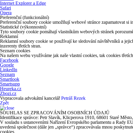
Internet Explorer a Edge
Safari
Opera
Preferenční (funkcionální)
Preferenční soubory cookie umožňují webové stránce zapamatovat si in
Statistické (výkonnostní)
Tyto soubory cookie pomáhají vlastníkům webových stránek porozumět 
Reklamní
Reklamní soubory cookie se používají ke sledování návštěvníků a jejich
inzerenty třetích stran.
Seznam cookies
Na našem webu využíváme jak naše vlastní cookies, tak cookies třetích 
Facebook
Google
LinkedIn
Seznam
Smartlook
Smartsupp
Heureka.cz
Zbozi.cz
Vypracovala advokátní kancelář
Petráš Rezek
Zpět
SOUHLAS SE ZPRACOVÁNÍM OSOBNÍCH ÚDAJŮ
Identifikace správce: Petr Slavík, Klicperova 1910, 68601 Staré Město
V souladu s ustanoveními Nařízení Evropského parlamentu a Rady EU 20
uvedená společnost (dále jen „správce“) zpracovávala mnou poskytnuté 
cookies