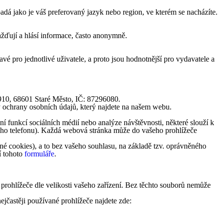
á jako je váš preferovaný jazyk nebo region, ve kterém se nacházíte.
žďují a hlásí informace, často anonymně.
vé pro jednotlivé uživatele, a proto jsou hodnotnější pro vydavatele a
1910, 68601 Staré Město, IČ: 87296080.
y ochrany osobních údajů, který najdete na našem webu.
 funkcí sociálních médií nebo analýze návštěvnosti, některé slouží k
lního telefonu). Každá webová stránka může do vašeho prohlížeče
é cookies), a to bez vašeho souhlasu, na základě tzv. oprávněného
í tohoto
formuláře
.
 prohlížeče dle velikosti vašeho zařízení. Bez těchto souborů nemůže
ejčastěji používané prohlížeče najdete zde: