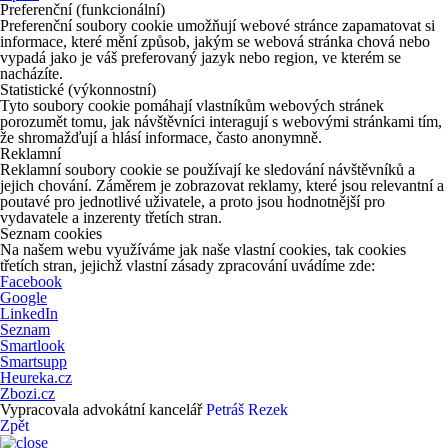
Preferenční (funkcionální)
Preferenční soubory cookie umožňují webové stránce zapamatovat si
informace, které mění způsob, jakým se webová stránka chová nebo
vypadá jako je váš preferovaný jazyk nebo region, ve kterém se
nacházíte.
Statistické (výkonnostní)
Tyto soubory cookie pomáhají vlastníkům webových stránek
porozumět tomu, jak návštěvníci interagují s webovými stránkami tím,
že shromažďují a hlásí informace, často anonymně.
Reklamní
Reklamní soubory cookie se používají ke sledování návštěvníků a
jejich chování. Záměrem je zobrazovat reklamy, které jsou relevantní a
poutavé pro jednotlivé uživatele, a proto jsou hodnotnější pro
vydavatele a inzerenty třetích stran.
Seznam cookies
Na našem webu využíváme jak naše vlastní cookies, tak cookies
třetích stran, jejichž vlastní zásady zpracování uvádíme zde:
Facebook
Google
LinkedIn
Seznam
Smartlook
Smartsupp
Heureka.cz
Zbozi.cz
Vypracovala advokátní kancelář
Petráš Rezek
Zpět