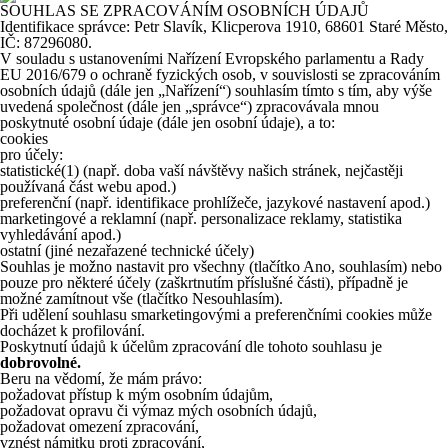
SOUHLAS SE ZPRACOVÁNÍM OSOBNÍCH ÚDAJŮ
Identifikace správce: Petr Slavík, Klicperova 1910, 68601 Staré Město,
IČ: 87296080.
V souladu s ustanoveními Nařízení Evropského parlamentu a Rady
EU 2016/679 o ochraně fyzických osob, v souvislosti se zpracováním
osobních údajů (dále jen „Nařízení“) souhlasím tímto s tím, aby výše
uvedená společnost (dále jen „správce“) zpracovávala mnou
poskytnuté osobní údaje (dále jen osobní údaje), a to:
cookies
pro účely:
statistické
(1)
(např. doba vaší návštěvy našich stránek, nejčastěji
používaná část webu apod.)
preferenční (např. identifikace prohlížeče, jazykové nastavení apod.)
marketingové a reklamní (např. personalizace reklamy, statistika
vyhledávání apod.)
ostatní (jiné nezařazené technické účely)
Souhlas je možno nastavit pro všechny (tlačítko Ano, souhlasím) nebo
pouze pro některé účely (zaškrtnutím příslušné části), případně je
možné zamítnout vše (tlačítko Nesouhlasím).
Při udělení souhlasu smarketingovými a preferenčními cookies může
docházet k profilování.
Poskytnutí údajů k účelům zpracování dle tohoto souhlasu je
dobrovolné.
Beru na vědomí, že mám právo:
požadovat přístup k mým osobním údajům,
požadovat opravu či výmaz mých osobních údajů,
požadovat omezení zpracování,
vznést námitku proti zpracování,