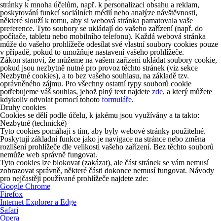
stránky k mnoha účelům, např. k personalizaci obsahu a reklam,
poskytování funkcí sociálních médií nebo analýze návštěvnosti,
některé slouží k tomu, aby si webová stránka pamatovala vaše
preference. Tyto soubory se ukládají do vašeho zařízení (např. do
počítače, tabletu nebo mobilního telefonu). Každá webová stránka
může do vašeho prohlížeče odesílat své vlastní soubory cookies pouze
v případě, pokud to umožňuje nastavení vašeho prohlížeče.
Zákon stanoví, že můžeme na vašem zařízení ukládat soubory cookie,
pokud jsou nezbytně nutné pro provoz těchto stránek (viz sekce
Nezbytné cookies), a to bez vašeho souhlasu, na základě tzv.
oprávněného zájmu. Pro všechny ostatní typy souborů cookie
potřebujeme váš souhlas, jehož plný text najdete
zde
, a který můžete
kdykoliv odvolat pomocí tohoto
formuláře
.
Druhy cookies
Cookies se dělí podle účelu, k jakému jsou využívány a ta takto:
Nezbytné (technické)
Tyto cookies pomáhají s tím, aby byly webové stránky použitelné.
Poskytují základní funkce jako je navigace na stránce nebo změna
rozlišení prohlížeče dle velikosti vašeho zařízení. Bez těchto souborů
nemůže web správně fungovat.
Tyto cookies lze blokovat (zakázat), ale část stránek se vám nemusí
zobrazovat správně, některé části dokonce nemusí fungovat. Návody
pro nejčastěji používané prohlížeče najdete zde:
Google Chrome
Firefox
Internet Explorer a Edge
Safari
Opera