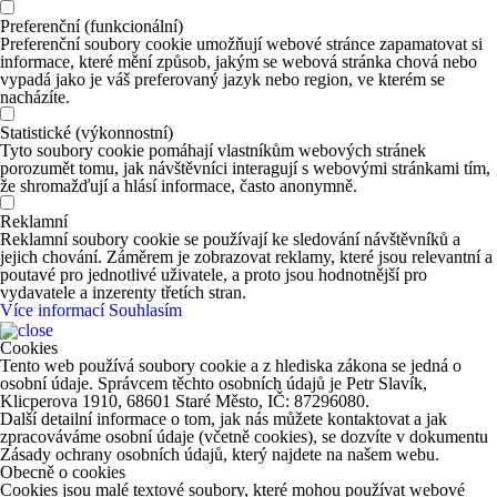
Preferenční (funkcionální)
Preferenční soubory cookie umožňují webové stránce zapamatovat si
informace, které mění způsob, jakým se webová stránka chová nebo
vypadá jako je váš preferovaný jazyk nebo region, ve kterém se
nacházíte.
Statistické (výkonnostní)
Tyto soubory cookie pomáhají vlastníkům webových stránek
porozumět tomu, jak návštěvníci interagují s webovými stránkami tím,
že shromažďují a hlásí informace, často anonymně.
Reklamní
Reklamní soubory cookie se používají ke sledování návštěvníků a
jejich chování. Záměrem je zobrazovat reklamy, které jsou relevantní a
poutavé pro jednotlivé uživatele, a proto jsou hodnotnější pro
vydavatele a inzerenty třetích stran.
Více informací
Souhlasím
Cookies
Tento web používá soubory cookie a z hlediska zákona se jedná o
osobní údaje. Správcem těchto osobních údajů je Petr Slavík,
Klicperova 1910, 68601 Staré Město, IČ: 87296080.
Další detailní informace o tom, jak nás můžete kontaktovat a jak
zpracováváme osobní údaje (včetně cookies), se dozvíte v dokumentu
Zásady ochrany osobních údajů, který najdete na našem webu.
Obecně o cookies
Cookies jsou malé textové soubory, které mohou používat webové