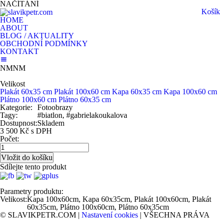
NAČÍTÁNÍ
Košík
HOME
ABOUT
BLOG / AKTUALITY
OBCHODNÍ PODMÍNKY
KONTAKT
NMNM
Velikost
Plakát 60x35 cm
Plakát 100x60 cm
Kapa 60x35 cm
Kapa 100x60 cm
Plátno 100x60 cm
Plátno 60x35 cm
Kategorie:
Fotoobrazy
Tagy:
#biatlon, #gabrielakoukalova
Dostupnost:
Skladem
3 500 Kč s DPH
Počet:
Sdílejte tento produkt
Parametry produktu:
Velikost:
Kapa 100x60cm, Kapa 60x35cm, Plakát 100x60cm, Plakát
60x35cm, Plátno 100x60cm, Plátno 60x35cm
© SLAVIKPETR.COM |
Nastavení cookies
| VŠECHNA PRÁVA