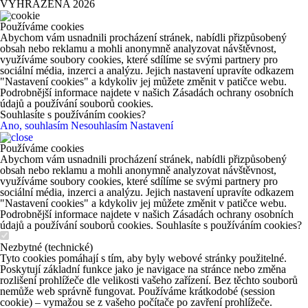
VYHRAZENA 2026
Používáme cookies
Abychom vám usnadnili procházení stránek, nabídli přizpůsobený
obsah nebo reklamu a mohli anonymně analyzovat návštěvnost,
využíváme soubory cookies, které sdílíme se svými partnery pro
sociální média, inzerci a analýzu. Jejich nastavení upravíte odkazem
"Nastavení cookies" a kdykoliv jej můžete změnit v patičce webu.
Podrobnější informace najdete v našich Zásadách ochrany osobních
údajů a používání souborů cookies.
Souhlasíte s používáním cookies?
Ano, souhlasím
Nesouhlasím
Nastavení
Používáme cookies
Abychom vám usnadnili procházení stránek, nabídli přizpůsobený
obsah nebo reklamu a mohli anonymně analyzovat návštěvnost,
využíváme soubory cookies, které sdílíme se svými partnery pro
sociální média, inzerci a analýzu. Jejich nastavení upravíte odkazem
"Nastavení cookies" a kdykoliv jej můžete změnit v patičce webu.
Podrobnější informace najdete v našich Zásadách ochrany osobních
údajů a používání souborů cookies. Souhlasíte s používáním cookies?
Nezbytné (technické)
Tyto cookies pomáhají s tím, aby byly webové stránky použitelné.
Poskytují základní funkce jako je navigace na stránce nebo změna
rozlišení prohlížeče dle velikosti vašeho zařízení. Bez těchto souborů
nemůže web správně fungovat. Používáme krátkodobé (session
cookie) – vymažou se z vašeho počítače po zavření prohlížeče.