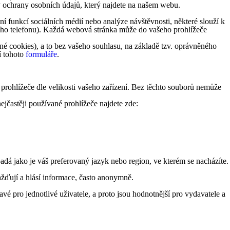
y ochrany osobních údajů, který najdete na našem webu.
 funkcí sociálních médií nebo analýze návštěvnosti, některé slouží k
lního telefonu). Každá webová stránka může do vašeho prohlížeče
é cookies), a to bez vašeho souhlasu, na základě tzv. oprávněného
í tohoto
formuláře
.
 prohlížeče dle velikosti vašeho zařízení. Bez těchto souborů nemůže
ejčastěji používané prohlížeče najdete zde:
á jako je váš preferovaný jazyk nebo region, ve kterém se nacházíte.
žďují a hlásí informace, často anonymně.
vé pro jednotlivé uživatele, a proto jsou hodnotnější pro vydavatele a