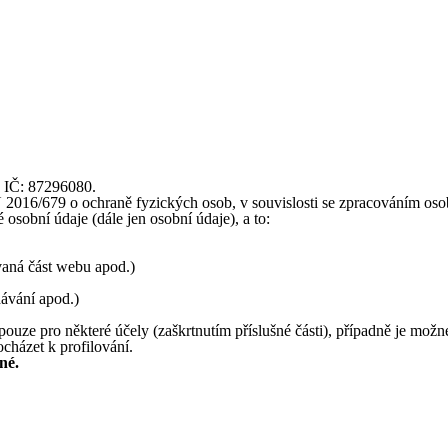
, IČ: 87296080.
16/679 o ochraně fyzických osob, v souvislosti se zpracováním osobní
osobní údaje (dále jen osobní údaje), a to:
ívaná část webu apod.)
dávání apod.)
ouze pro některé účely (zaškrtnutím příslušné části), případně je možn
cházet k profilování.
né.