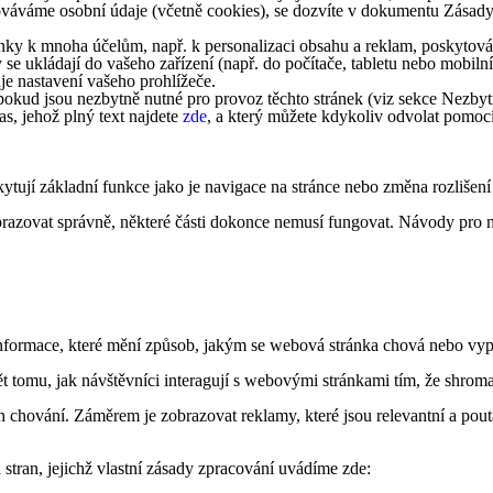
acováváme osobní údaje (včetně cookies), se dozvíte v dokumentu Zásad
ky k mnoha účelům, např. k personalizaci obsahu a reklam, poskytování
 se ukládají do vašeho zařízení (např. do počítače, tabletu nebo mobi
je nastavení vašeho prohlížeče.
okud jsou nezbytně nutné pro provoz těchto stránek (viz sekce Nezbytn
s, jehož plný text najdete
zde
, a který můžete kdykoliv odvolat pomoc
ytují základní funkce jako je navigace na stránce nebo změna rozlišení
obrazovat správně, některé části dokonce nemusí fungovat. Návody pro n
formace, které mění způsob, jakým se webová stránka chová nebo vypad
tomu, jak návštěvníci interagují s webovými stránkami tím, že shroma
 chování. Záměrem je zobrazovat reklamy, které jsou relevantní a pouta
stran, jejichž vlastní zásady zpracování uvádíme zde: