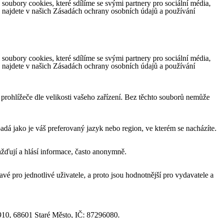
ubory cookies, které sdílíme se svými partnery pro sociální média,
e najdete v našich Zásadách ochrany osobních údajů a používání
ubory cookies, které sdílíme se svými partnery pro sociální média,
e najdete v našich Zásadách ochrany osobních údajů a používání
 prohlížeče dle velikosti vašeho zařízení. Bez těchto souborů nemůže
á jako je váš preferovaný jazyk nebo region, ve kterém se nacházíte.
žďují a hlásí informace, často anonymně.
vé pro jednotlivé uživatele, a proto jsou hodnotnější pro vydavatele a
1910, 68601 Staré Město, IČ: 87296080.