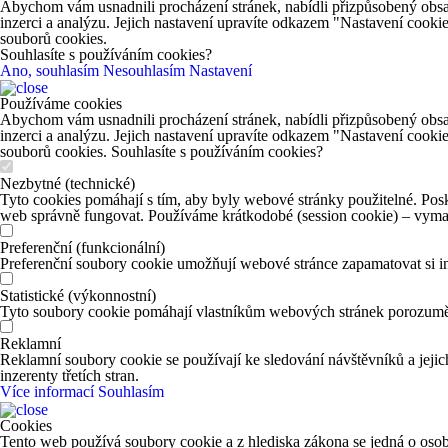
Abychom vám usnadnili procházení stránek, nabídli přizpůsobený obsa
inzerci a analýzu. Jejich nastavení upravíte odkazem "Nastavení cooki
souborů cookies.
Souhlasíte s používáním cookies?
Ano, souhlasím
Nesouhlasím
Nastavení
Používáme cookies
Abychom vám usnadnili procházení stránek, nabídli přizpůsobený obsa
inzerci a analýzu. Jejich nastavení upravíte odkazem "Nastavení cooki
souborů cookies. Souhlasíte s používáním cookies?
Nezbytné (technické)
Tyto cookies pomáhají s tím, aby byly webové stránky použitelné. Posk
web správně fungovat. Používáme krátkodobé (session cookie) – vymaž
Preferenční (funkcionální)
Preferenční soubory cookie umožňují webové stránce zapamatovat si in
Statistické (výkonnostní)
Tyto soubory cookie pomáhají vlastníkům webových stránek porozumět 
Reklamní
Reklamní soubory cookie se používají ke sledování návštěvníků a jejich
inzerenty třetích stran.
Více informací
Souhlasím
Cookies
Tento web používá soubory cookie a z hlediska zákona se jedná o osob