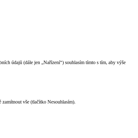
ch údajů (dále jen „Nařízení“) souhlasím tímto s tím, aby výše
é zamítnout vše (tlačítko Nesouhlasím).