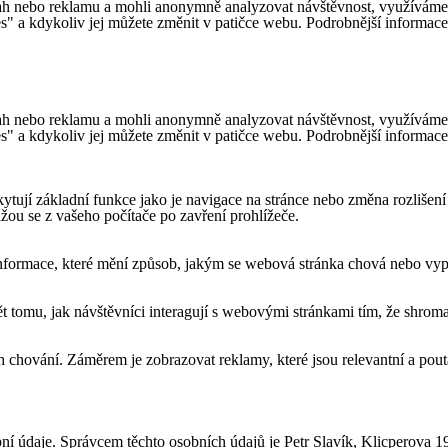
h nebo reklamu a mohli anonymně analyzovat návštěvnost, využíváme so
es" a kdykoliv jej můžete změnit v patičce webu. Podrobnější informac
h nebo reklamu a mohli anonymně analyzovat návštěvnost, využíváme so
es" a kdykoliv jej můžete změnit v patičce webu. Podrobnější informac
ytují základní funkce jako je navigace na stránce nebo změna rozlišení
ou se z vašeho počítače po zavření prohlížeče.
formace, které mění způsob, jakým se webová stránka chová nebo vypad
tomu, jak návštěvníci interagují s webovými stránkami tím, že shroma
 chování. Záměrem je zobrazovat reklamy, které jsou relevantní a pouta
ní údaje. Správcem těchto osobních údajů je Petr Slavík, Klicperova 