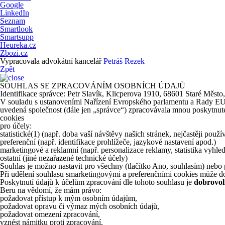
Google
LinkedIn
Seznam
Smartlook
Smartsupp
Heureka.cz
Zbozi.cz
Vypracovala advokátní kancelář
Petráš Rezek
Zpět
SOUHLAS SE ZPRACOVÁNÍM OSOBNÍCH ÚDAJŮ
Identifikace správce: Petr Slavík, Klicperova 1910, 68601 Staré Město
V souladu s ustanoveními Nařízení Evropského parlamentu a Rady EU 20
uvedená společnost (dále jen „správce“) zpracovávala mnou poskytnuté 
cookies
pro účely:
statistické
(1)
(např. doba vaší návštěvy našich stránek, nejčastěji použ
preferenční (např. identifikace prohlížeče, jazykové nastavení apod.)
marketingové a reklamní (např. personalizace reklamy, statistika vyhle
ostatní (jiné nezařazené technické účely)
Souhlas je možno nastavit pro všechny (tlačítko Ano, souhlasím) nebo p
Při udělení souhlasu smarketingovými a preferenčními cookies může do
Poskytnutí údajů k účelům zpracování dle tohoto souhlasu je
dobrovol
Beru na vědomí, že mám právo:
požadovat přístup k mým osobním údajům,
požadovat opravu či výmaz mých osobních údajů,
požadovat omezení zpracování,
vznést námitku proti zpracování,