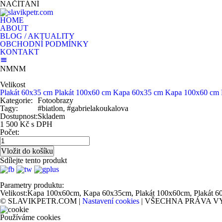
NAČÍTÁNÍ
HOME
ABOUT
BLOG / AKTUALITY
OBCHODNÍ PODMÍNKY
KONTAKT
NMNM
Velikost
Plakát 60x35 cm
Plakát 100x60 cm
Kapa 60x35 cm
Kapa 100x60 cm
Kategorie:
Fotoobrazy
Tagy:
#biatlon, #gabrielakoukalova
Dostupnost:
Skladem
1 500 Kč s DPH
Počet:
Sdílejte tento produkt
Parametry produktu:
Velikost:
Kapa 100x60cm, Kapa 60x35cm, Plakát 100x60cm, Plakát 6
© SLAVIKPETR.COM |
Nastavení cookies
| VŠECHNA PRÁVA V
Používáme cookies