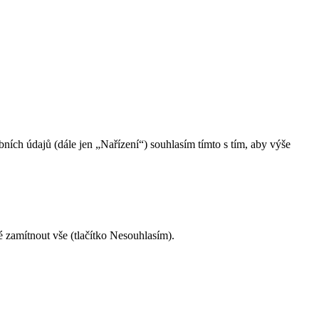
ch údajů (dále jen „Nařízení“) souhlasím tímto s tím, aby výše
é zamítnout vše (tlačítko Nesouhlasím).