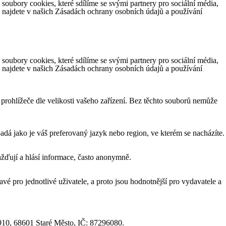
ubory cookies, které sdílíme se svými partnery pro sociální média,
e najdete v našich Zásadách ochrany osobních údajů a používání
ubory cookies, které sdílíme se svými partnery pro sociální média,
e najdete v našich Zásadách ochrany osobních údajů a používání
 prohlížeče dle velikosti vašeho zařízení. Bez těchto souborů nemůže
á jako je váš preferovaný jazyk nebo region, ve kterém se nacházíte.
žďují a hlásí informace, často anonymně.
vé pro jednotlivé uživatele, a proto jsou hodnotnější pro vydavatele a
1910, 68601 Staré Město, IČ: 87296080.