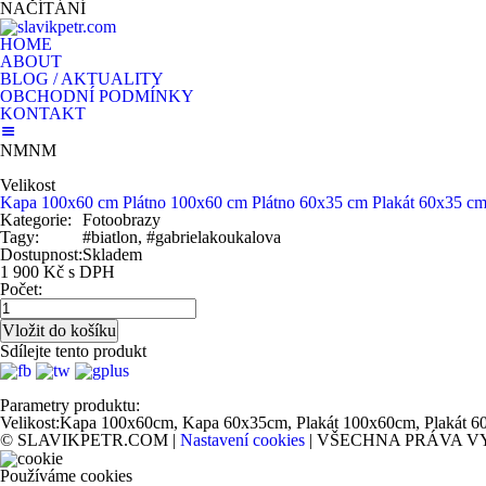
NAČÍTÁNÍ
HOME
ABOUT
BLOG / AKTUALITY
OBCHODNÍ PODMÍNKY
KONTAKT
NMNM
Velikost
Kapa 100x60 cm
Plátno 100x60 cm
Plátno 60x35 cm
Plakát 60x35 c
Kategorie:
Fotoobrazy
Tagy:
#biatlon, #gabrielakoukalova
Dostupnost:
Skladem
1 900 Kč s DPH
Počet:
Sdílejte tento produkt
Parametry produktu:
Velikost:
Kapa 100x60cm, Kapa 60x35cm, Plakát 100x60cm, Plakát 6
© SLAVIKPETR.COM |
Nastavení cookies
| VŠECHNA PRÁVA V
Používáme cookies