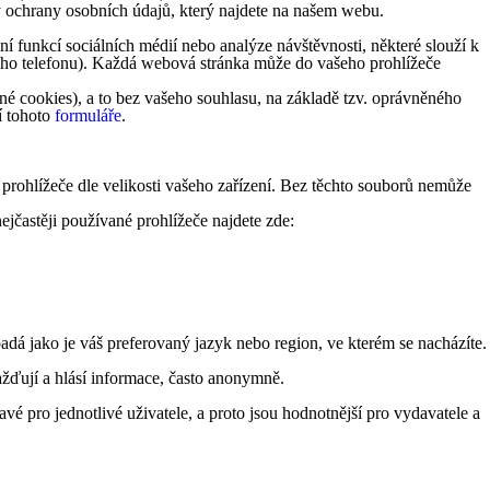
y ochrany osobních údajů, který najdete na našem webu.
 funkcí sociálních médií nebo analýze návštěvnosti, některé slouží k
lního telefonu). Každá webová stránka může do vašeho prohlížeče
é cookies), a to bez vašeho souhlasu, na základě tzv. oprávněného
í tohoto
formuláře
.
 prohlížeče dle velikosti vašeho zařízení. Bez těchto souborů nemůže
ejčastěji používané prohlížeče najdete zde:
á jako je váš preferovaný jazyk nebo region, ve kterém se nacházíte.
žďují a hlásí informace, často anonymně.
vé pro jednotlivé uživatele, a proto jsou hodnotnější pro vydavatele a