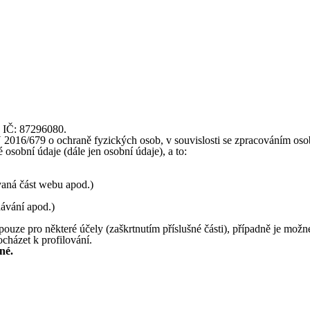
, IČ: 87296080.
16/679 o ochraně fyzických osob, v souvislosti se zpracováním osobní
osobní údaje (dále jen osobní údaje), a to:
ívaná část webu apod.)
dávání apod.)
ouze pro některé účely (zaškrtnutím příslušné části), případně je možn
cházet k profilování.
né.