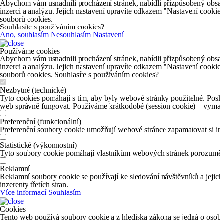
Abychom vám usnadnili procházení stránek, nabídli přizpůsobený obsa
inzerci a analýzu. Jejich nastavení upravíte odkazem "Nastavení cooki
souborů cookies.
Souhlasíte s používáním cookies?
Ano, souhlasím
Nesouhlasím
Nastavení
Používáme cookies
Abychom vám usnadnili procházení stránek, nabídli přizpůsobený obsa
inzerci a analýzu. Jejich nastavení upravíte odkazem "Nastavení cooki
souborů cookies. Souhlasíte s používáním cookies?
Nezbytné (technické)
Tyto cookies pomáhají s tím, aby byly webové stránky použitelné. Posk
web správně fungovat. Používáme krátkodobé (session cookie) – vymaž
Preferenční (funkcionální)
Preferenční soubory cookie umožňují webové stránce zapamatovat si in
Statistické (výkonnostní)
Tyto soubory cookie pomáhají vlastníkům webových stránek porozumět 
Reklamní
Reklamní soubory cookie se používají ke sledování návštěvníků a jejich
inzerenty třetích stran.
Více informací
Souhlasím
Cookies
Tento web používá soubory cookie a z hlediska zákona se jedná o osob