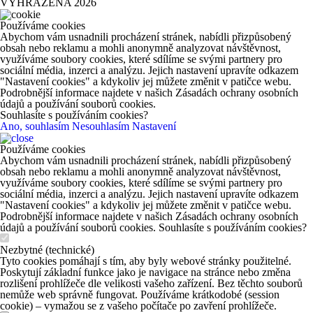
VYHRAZENA 2026
Používáme cookies
Abychom vám usnadnili procházení stránek, nabídli přizpůsobený
obsah nebo reklamu a mohli anonymně analyzovat návštěvnost,
využíváme soubory cookies, které sdílíme se svými partnery pro
sociální média, inzerci a analýzu. Jejich nastavení upravíte odkazem
"Nastavení cookies" a kdykoliv jej můžete změnit v patičce webu.
Podrobnější informace najdete v našich Zásadách ochrany osobních
údajů a používání souborů cookies.
Souhlasíte s používáním cookies?
Ano, souhlasím
Nesouhlasím
Nastavení
Používáme cookies
Abychom vám usnadnili procházení stránek, nabídli přizpůsobený
obsah nebo reklamu a mohli anonymně analyzovat návštěvnost,
využíváme soubory cookies, které sdílíme se svými partnery pro
sociální média, inzerci a analýzu. Jejich nastavení upravíte odkazem
"Nastavení cookies" a kdykoliv jej můžete změnit v patičce webu.
Podrobnější informace najdete v našich Zásadách ochrany osobních
údajů a používání souborů cookies. Souhlasíte s používáním cookies?
Nezbytné (technické)
Tyto cookies pomáhají s tím, aby byly webové stránky použitelné.
Poskytují základní funkce jako je navigace na stránce nebo změna
rozlišení prohlížeče dle velikosti vašeho zařízení. Bez těchto souborů
nemůže web správně fungovat. Používáme krátkodobé (session
cookie) – vymažou se z vašeho počítače po zavření prohlížeče.