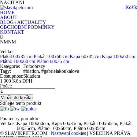
NAČÍTÁNÍ
Košík
HOME
ABOUT
BLOG / AKTUALITY
OBCHODNÍ PODMÍNKY
KONTAKT
NMNM
Velikost
Plakát 60x35 cm
Plakát 100x60 cm
Kapa 60x35 cm
Kapa 100x60 cm
Plátno 100x60 cm
Plátno 60x35 cm
Kategorie:
Fotoobrazy
Tagy:
#biatlon, #gabrielakoukalova
Dostupnost:
Skladem
1 900 Kč s DPH
Počet:
Sdílejte tento produkt
Parametry produktu:
Velikost:
Kapa 100x60cm, Kapa 60x35cm, Plakát 100x60cm, Plakát
60x35cm, Plátno 100x60cm, Plátno 60x35cm
© SLAVIKPETR.COM |
Nastavení cookies
| VŠECHNA PRÁVA