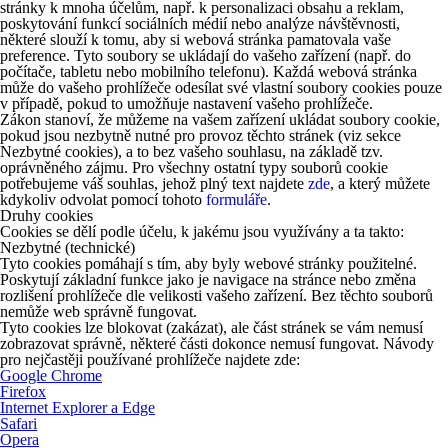
stránky k mnoha účelům, např. k personalizaci obsahu a reklam,
poskytování funkcí sociálních médií nebo analýze návštěvnosti,
některé slouží k tomu, aby si webová stránka pamatovala vaše
preference. Tyto soubory se ukládají do vašeho zařízení (např. do
počítače, tabletu nebo mobilního telefonu). Každá webová stránka
může do vašeho prohlížeče odesílat své vlastní soubory cookies pouze
v případě, pokud to umožňuje nastavení vašeho prohlížeče.
Zákon stanoví, že můžeme na vašem zařízení ukládat soubory cookie,
pokud jsou nezbytně nutné pro provoz těchto stránek (viz sekce
Nezbytné cookies), a to bez vašeho souhlasu, na základě tzv.
oprávněného zájmu. Pro všechny ostatní typy souborů cookie
potřebujeme váš souhlas, jehož plný text najdete
zde
, a který můžete
kdykoliv odvolat pomocí tohoto
formuláře
.
Druhy cookies
Cookies se dělí podle účelu, k jakému jsou využívány a ta takto:
Nezbytné (technické)
Tyto cookies pomáhají s tím, aby byly webové stránky použitelné.
Poskytují základní funkce jako je navigace na stránce nebo změna
rozlišení prohlížeče dle velikosti vašeho zařízení. Bez těchto souborů
nemůže web správně fungovat.
Tyto cookies lze blokovat (zakázat), ale část stránek se vám nemusí
zobrazovat správně, některé části dokonce nemusí fungovat. Návody
pro nejčastěji používané prohlížeče najdete zde:
Google Chrome
Firefox
Internet Explorer a Edge
Safari
Opera