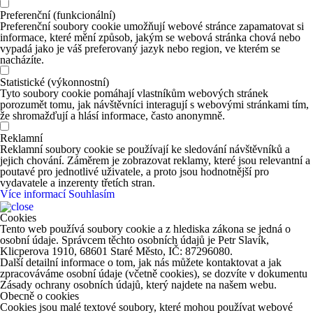
Preferenční (funkcionální)
Preferenční soubory cookie umožňují webové stránce zapamatovat si
informace, které mění způsob, jakým se webová stránka chová nebo
vypadá jako je váš preferovaný jazyk nebo region, ve kterém se
nacházíte.
Statistické (výkonnostní)
Tyto soubory cookie pomáhají vlastníkům webových stránek
porozumět tomu, jak návštěvníci interagují s webovými stránkami tím,
že shromažďují a hlásí informace, často anonymně.
Reklamní
Reklamní soubory cookie se používají ke sledování návštěvníků a
jejich chování. Záměrem je zobrazovat reklamy, které jsou relevantní a
poutavé pro jednotlivé uživatele, a proto jsou hodnotnější pro
vydavatele a inzerenty třetích stran.
Více informací
Souhlasím
Cookies
Tento web používá soubory cookie a z hlediska zákona se jedná o
osobní údaje. Správcem těchto osobních údajů je Petr Slavík,
Klicperova 1910, 68601 Staré Město, IČ: 87296080.
Další detailní informace o tom, jak nás můžete kontaktovat a jak
zpracováváme osobní údaje (včetně cookies), se dozvíte v dokumentu
Zásady ochrany osobních údajů, který najdete na našem webu.
Obecně o cookies
Cookies jsou malé textové soubory, které mohou používat webové