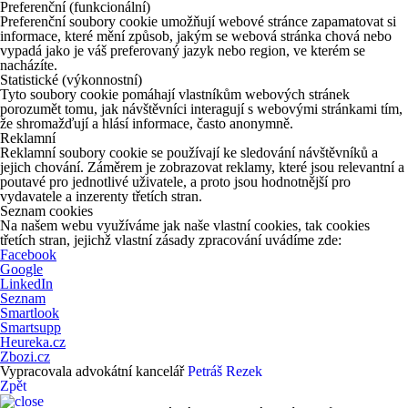
Preferenční (funkcionální)
Preferenční soubory cookie umožňují webové stránce zapamatovat si
informace, které mění způsob, jakým se webová stránka chová nebo
vypadá jako je váš preferovaný jazyk nebo region, ve kterém se
nacházíte.
Statistické (výkonnostní)
Tyto soubory cookie pomáhají vlastníkům webových stránek
porozumět tomu, jak návštěvníci interagují s webovými stránkami tím,
že shromažďují a hlásí informace, často anonymně.
Reklamní
Reklamní soubory cookie se používají ke sledování návštěvníků a
jejich chování. Záměrem je zobrazovat reklamy, které jsou relevantní a
poutavé pro jednotlivé uživatele, a proto jsou hodnotnější pro
vydavatele a inzerenty třetích stran.
Seznam cookies
Na našem webu využíváme jak naše vlastní cookies, tak cookies
třetích stran, jejichž vlastní zásady zpracování uvádíme zde:
Facebook
Google
LinkedIn
Seznam
Smartlook
Smartsupp
Heureka.cz
Zbozi.cz
Vypracovala advokátní kancelář
Petráš Rezek
Zpět