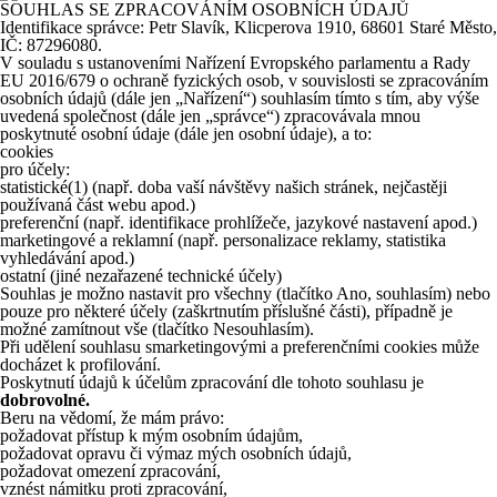
SOUHLAS SE ZPRACOVÁNÍM OSOBNÍCH ÚDAJŮ
Identifikace správce: Petr Slavík, Klicperova 1910, 68601 Staré Město,
IČ: 87296080.
V souladu s ustanoveními Nařízení Evropského parlamentu a Rady
EU 2016/679 o ochraně fyzických osob, v souvislosti se zpracováním
osobních údajů (dále jen „Nařízení“) souhlasím tímto s tím, aby výše
uvedená společnost (dále jen „správce“) zpracovávala mnou
poskytnuté osobní údaje (dále jen osobní údaje), a to:
cookies
pro účely:
statistické
(1)
(např. doba vaší návštěvy našich stránek, nejčastěji
používaná část webu apod.)
preferenční (např. identifikace prohlížeče, jazykové nastavení apod.)
marketingové a reklamní (např. personalizace reklamy, statistika
vyhledávání apod.)
ostatní (jiné nezařazené technické účely)
Souhlas je možno nastavit pro všechny (tlačítko Ano, souhlasím) nebo
pouze pro některé účely (zaškrtnutím příslušné části), případně je
možné zamítnout vše (tlačítko Nesouhlasím).
Při udělení souhlasu smarketingovými a preferenčními cookies může
docházet k profilování.
Poskytnutí údajů k účelům zpracování dle tohoto souhlasu je
dobrovolné.
Beru na vědomí, že mám právo:
požadovat přístup k mým osobním údajům,
požadovat opravu či výmaz mých osobních údajů,
požadovat omezení zpracování,
vznést námitku proti zpracování,