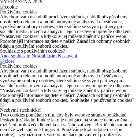
VYHRAZENA 2026
Používáme cookies
Abychom vám usnadnili procházení stránek, nabídli přizpůsobený
obsah nebo reklamu a mohli anonymně analyzovat návštěvnost,
využíváme soubory cookies, které sdílíme se svými partnery pro
sociální média, inzerci a analýzu. Jejich nastavení upravíte odkazem
"Nastavení cookies" a kdykoliv jej můžete změnit v patičce webu.
Podrobnější informace najdete v našich Zásadách ochrany osobních
údajů a používání souborů cookies.
Souhlasíte s používáním cookies?
Ano, souhlasím
Nesouhlasím
Nastavení
Používáme cookies
Abychom vám usnadnili procházení stránek, nabídli přizpůsobený
obsah nebo reklamu a mohli anonymně analyzovat návštěvnost,
využíváme soubory cookies, které sdílíme se svými partnery pro
sociální média, inzerci a analýzu. Jejich nastavení upravíte odkazem
"Nastavení cookies" a kdykoliv jej můžete změnit v patičce webu.
Podrobnější informace najdete v našich Zásadách ochrany osobních
údajů a používání souborů cookies. Souhlasíte s používáním cookies?
Nezbytné (technické)
Tyto cookies pomáhají s tím, aby byly webové stránky použitelné.
Poskytují základní funkce jako je navigace na stránce nebo změna
rozlišení prohlížeče dle velikosti vašeho zařízení. Bez těchto souborů
nemůže web správně fungovat. Používáme krátkodobé (session
cookie) – vymažou se z vašeho počítače po zavření prohlížeče.