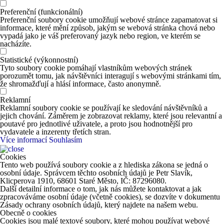
Preferenční (funkcionální)
Preferenční soubory cookie umožňují webové stránce zapamatovat si
informace, které mění způsob, jakým se webová stránka chová nebo
vypadá jako je váš preferovaný jazyk nebo region, ve kterém se
nacházíte.
Statistické (výkonnostní)
Tyto soubory cookie pomáhají vlastníkům webových stránek
porozumět tomu, jak návštěvníci interagují s webovými stránkami tím,
že shromažďují a hlásí informace, často anonymně.
Reklamní
Reklamní soubory cookie se používají ke sledování návštěvníků a
jejich chování. Záměrem je zobrazovat reklamy, které jsou relevantní a
poutavé pro jednotlivé uživatele, a proto jsou hodnotnější pro
vydavatele a inzerenty třetích stran.
Více informací
Souhlasím
Cookies
Tento web používá soubory cookie a z hlediska zákona se jedná o
osobní údaje. Správcem těchto osobních údajů je Petr Slavík,
Klicperova 1910, 68601 Staré Město, IČ: 87296080.
Další detailní informace o tom, jak nás můžete kontaktovat a jak
zpracováváme osobní údaje (včetně cookies), se dozvíte v dokumentu
Zásady ochrany osobních údajů, který najdete na našem webu.
Obecně o cookies
Cookies jsou malé textové soubory, které mohou používat webové