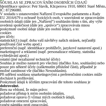
SOUHLAS SE ZPRACOVÁNÍM OSOBNÍCH ÚDAJŮ
Identifikace správce: Petr Slavík, Klicperova 1910, 68601 Staré Město,
IČ: 87296080.
V souladu s ustanoveními Nařízení Evropského parlamentu a Rady
EU 2016/679 o ochraně fyzických osob, v souvislosti se zpracováním
osobních údajů (dále jen „Nařízení“) souhlasím tímto s tím, aby výše
uvedená společnost (dále jen „správce“) zpracovávala mnou
poskytnuté osobní údaje (dále jen osobní údaje), a to:
cookies
pro účely:
statistické
(1)
(např. doba vaší návštěvy našich stránek, nejčastěji
používaná část webu apod.)
preferenční (např. identifikace prohlížeče, jazykové nastavení apod.)
marketingové a reklamní (např. personalizace reklamy, statistika
vyhledávání apod.)
ostatní (jiné nezařazené technické účely)
Souhlas je možno nastavit pro všechny (tlačítko Ano, souhlasím) nebo
pouze pro některé účely (zaškrtnutím příslušné části), případně je
možné zamítnout vše (tlačítko Nesouhlasím).
Při udělení souhlasu smarketingovými a preferenčními cookies může
docházet k profilování.
Poskytnutí údajů k účelům zpracování dle tohoto souhlasu je
dobrovolné.
Beru na vědomí, že mám právo:
požadovat přístup k mým osobním údajům,
požadovat opravu či výmaz mých osobních údajů,
požadovat omezení zpracování,
vznést námitku proti zpracování,