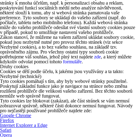
stránky k mnoha účelům, např. k personalizaci obsahu a reklam,
poskytování funkcí sociálních médií nebo analýze návštěvnosti,
některé slouží k tomu, aby si webová stránka pamatovala vaše
preference. Tyto soubory se ukládají do vašeho zařízení (např. do
počítače, tabletu nebo mobilního telefonu). Každá webová stránka
může do vašeho prohlížeče odesílat své vlastní soubory cookies pouze
v případě, pokud to umožňuje nastavení vašeho prohlížeče.
Zákon stanoví, že můžeme na vašem zařízení ukládat soubory cookie,
pokud jsou nezbytně nutné pro provoz těchto stránek (viz sekce
Nezbytné cookies), a to bez vašeho souhlasu, na základě tzv.
oprávněného zájmu. Pro všechny ostatní typy souborů cookie
potřebujeme váš souhlas, jehož plný text najdete
zde
, a který můžete
kdykoliv odvolat pomocí tohoto
formuláře
.
Druhy cookies
Cookies se dělí podle účelu, k jakému jsou využívány a ta takto:
Nezbytné (technické)
Tyto cookies pomáhají s tím, aby byly webové stránky použitelné.
Poskytují základní funkce jako je navigace na stránce nebo změna
rozlišení prohlížeče dle velikosti vašeho zařízení. Bez těchto souborů
nemůže web správně fungovat.
Tyto cookies lze blokovat (zakázat), ale část stránek se vám nemusí
zobrazovat správně, některé části dokonce nemusí fungovat. Návody
pro nejčastěji používané prohlížeče najdete zde:
Google Chrome
Firefox
Internet Explorer a Edge
Safari
Opera