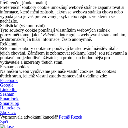
Preferenční (funkcionální)
Preferenční soubory cookie umožňují webové stránce zapamatovat si
informace, které mění způsob, jakým se webová stránka chová nebo
vypadá jako je váš preferovaný jazyk nebo region, ve kterém se
nacházíte.
Statistické (výkonnostní)
Tyto soubory cookie pomáhají vlastníkům webových stránek
porozumět tomu, jak návštěvníci interagují s webovými stránkami tím,
že shromažďují a hlásí informace, často anonymně.
Reklamní
Reklamní soubory cookie se používají ke sledování návštěvníků a
jejich chování. Záměrem je zobrazovat reklamy, které jsou relevantní a
poutavé pro jednotlivé uživatele, a proto jsou hodnotnější pro
vydavatele a inzerenty třetích stran.
Seznam cookies
Na našem webu využíváme jak naše vlastní cookies, tak cookies
třetích stran, jejichž vlastní zásady zpracování uvádíme zde:
Facebook
Google
LinkedIn
Seznam
Smartlook
Smartsupp
Heureka.cz
Zbozi.cz
Vypracovala advokátní kancelář
Petráš Rezek
Zpět