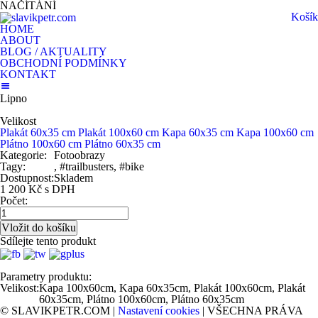
NAČÍTÁNÍ
Košík
HOME
ABOUT
BLOG / AKTUALITY
OBCHODNÍ PODMÍNKY
KONTAKT
Lipno
Velikost
Plakát 60x35 cm
Plakát 100x60 cm
Kapa 60x35 cm
Kapa 100x60 cm
Plátno 100x60 cm
Plátno 60x35 cm
Kategorie:
Fotoobrazy
Tagy:
, #trailbusters, #bike
Dostupnost:
Skladem
1 200 Kč s DPH
Počet:
Sdílejte tento produkt
Parametry produktu:
Velikost:
Kapa 100x60cm, Kapa 60x35cm, Plakát 100x60cm, Plakát
60x35cm, Plátno 100x60cm, Plátno 60x35cm
© SLAVIKPETR.COM |
Nastavení cookies
| VŠECHNA PRÁVA