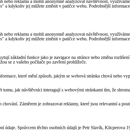
h nebo reklamu a mohli anonymně analyzovat návštěvnost, využíváme so
es" a kdykoliv jej můžete změnit v patičce webu. Podrobnější informac
h nebo reklamu a mohli anonymně analyzovat návštěvnost, využíváme so
es" a kdykoliv jej můžete změnit v patičce webu. Podrobnější informac
ytují základní funkce jako je navigace na stránce nebo změna rozlišení
ou se z vašeho počítače po zavření prohlížeče.
formace, které mění způsob, jakým se webová stránka chová nebo vypad
tomu, jak návštěvníci interagují s webovými stránkami tím, že shroma
 chování. Záměrem je zobrazovat reklamy, které jsou relevantní a pouta
ní údaje. Správcem těchto osobních údajů je Petr Slavík, Klicperova 