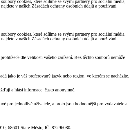
ubory cookies, které sdílíme se svými partnery pro sociální média,
e najdete v našich Zásadách ochrany osobních údajů a používání
ubory cookies, které sdílíme se svými partnery pro sociální média,
e najdete v našich Zásadách ochrany osobních údajů a používání
 prohlížeče dle velikosti vašeho zařízení. Bez těchto souborů nemůže
á jako je váš preferovaný jazyk nebo region, ve kterém se nacházíte.
žďují a hlásí informace, často anonymně.
vé pro jednotlivé uživatele, a proto jsou hodnotnější pro vydavatele a
1910, 68601 Staré Město, IČ: 87296080.