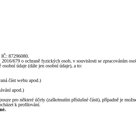
, IČ: 87296080.
16/679 o ochraně fyzických osob, v souvislosti se zpracováním osobní
osobní údaje (dále jen osobní údaje), a to:
ívaná část webu apod.)
dávání apod.)
ouze pro některé účely (zaškrtnutím příslušné části), případně je možn
cházet k profilování.
né.