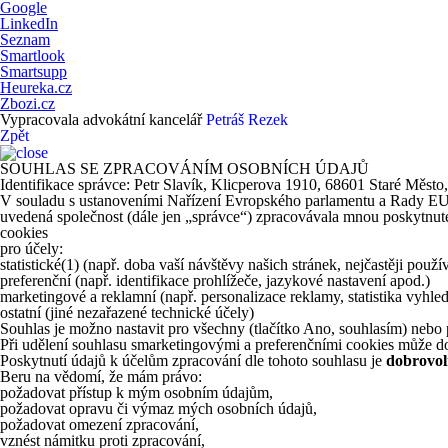
Google
LinkedIn
Seznam
Smartlook
Smartsupp
Heureka.cz
Zbozi.cz
Vypracovala advokátní kancelář
Petráš Rezek
Zpět
SOUHLAS SE ZPRACOVÁNÍM OSOBNÍCH ÚDAJŮ
Identifikace správce: Petr Slavík, Klicperova 1910, 68601 Staré Město
V souladu s ustanoveními Nařízení Evropského parlamentu a Rady EU 20
uvedená společnost (dále jen „správce“) zpracovávala mnou poskytnuté 
cookies
pro účely:
statistické
(1)
(např. doba vaší návštěvy našich stránek, nejčastěji použ
preferenční (např. identifikace prohlížeče, jazykové nastavení apod.)
marketingové a reklamní (např. personalizace reklamy, statistika vyhle
ostatní (jiné nezařazené technické účely)
Souhlas je možno nastavit pro všechny (tlačítko Ano, souhlasím) nebo p
Při udělení souhlasu smarketingovými a preferenčními cookies může do
Poskytnutí údajů k účelům zpracování dle tohoto souhlasu je
dobrovol
Beru na vědomí, že mám právo:
požadovat přístup k mým osobním údajům,
požadovat opravu či výmaz mých osobních údajů,
požadovat omezení zpracování,
vznést námitku proti zpracování,