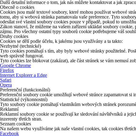
Další detailní informace o tom, jak nás můžete kontaktovat a jak zpr
Obecně o cookies
Cookies jsou malé textové soubory, které mohou používat webové strán
tomu, aby si webová stránka pamatovala vaše preference. Tyto soubory
odesílat své vlastní soubory cookies pouze v případě, pokud to umožňu
Zákon stanoví, že můžeme na vašem zařízení ukládat soubory cookie, p
zájmu. Pro všechny ostatní typy souborů cookie potřebujeme váš souhla
Druhy cookies
Cookies se dělí podle účelu, k jakému jsou využívány a ta takto:
Nezbytné (technické)
Tyto cookies pomáhají s tím, aby byly webové stránky použitelné. Posk
web správně fungovat.
Tyto cookies lze blokovat (zakázat), ale část stránek se vám nemusí z
Google Chrome
Firefox
Internet Explorer a Edge
Safari
Opera
Preferenční (funkcionální)
Preferenční soubory cookie umožňují webové stránce zapamatovat si in
Statistické (výkonnostní)
Tyto soubory cookie pomáhají vlastníkům webových stránek porozumět 
Reklamní
Reklamní soubory cookie se používají ke sledování návštěvníků a jejich
inzerenty třetích stran.
Seznam cookies
Na našem webu využíváme jak naše vlastní cookies, tak cookies třetích 
Facebook