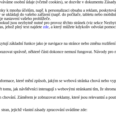
acováváme osobní údaje (včetně cookies), se dozvíte v dokumentu Zásad
ky k mnoha účelům, např. k personalizaci obsahu a reklam, poskytování
 se ukládají do vašeho zařízení (např. do počítače, tabletu nebo mobi
je nastavení vašeho prohlížeče.
okud jsou nezbytně nutné pro provoz těchto stránek (viz sekce Nezbytn
s, jehož plný text najdete
zde
, a který můžete kdykoliv odvolat pomoc
ytují základní funkce jako je navigace na stránce nebo změna rozlišení
obrazovat správně, některé části dokonce nemusí fungovat. Návody pro n
formace, které mění způsob, jakým se webová stránka chová nebo vypad
tomu, jak návštěvníci interagují s webovými stránkami tím, že shroma
 chování. Záměrem je zobrazovat reklamy, které jsou relevantní a pouta
stran, jejichž vlastní zásady zpracování uvádíme zde: