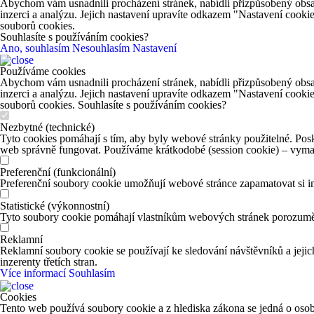
Abychom vám usnadnili procházení stránek, nabídli přizpůsobený obsa
inzerci a analýzu. Jejich nastavení upravíte odkazem "Nastavení cooki
souborů cookies.
Souhlasíte s používáním cookies?
Ano, souhlasím
Nesouhlasím
Nastavení
Používáme cookies
Abychom vám usnadnili procházení stránek, nabídli přizpůsobený obsa
inzerci a analýzu. Jejich nastavení upravíte odkazem "Nastavení cooki
souborů cookies. Souhlasíte s používáním cookies?
Nezbytné (technické)
Tyto cookies pomáhají s tím, aby byly webové stránky použitelné. Posk
web správně fungovat. Používáme krátkodobé (session cookie) – vymaž
Preferenční (funkcionální)
Preferenční soubory cookie umožňují webové stránce zapamatovat si in
Statistické (výkonnostní)
Tyto soubory cookie pomáhají vlastníkům webových stránek porozumět 
Reklamní
Reklamní soubory cookie se používají ke sledování návštěvníků a jejich
inzerenty třetích stran.
Více informací
Souhlasím
Cookies
Tento web používá soubory cookie a z hlediska zákona se jedná o osob