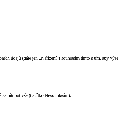
ch údajů (dále jen „Nařízení“) souhlasím tímto s tím, aby výše
é zamítnout vše (tlačítko Nesouhlasím).