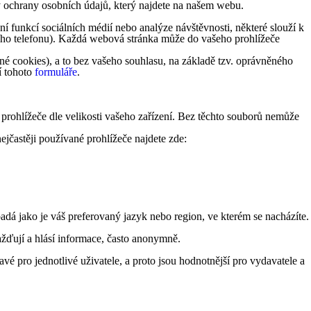
y ochrany osobních údajů, který najdete na našem webu.
 funkcí sociálních médií nebo analýze návštěvnosti, některé slouží k
lního telefonu). Každá webová stránka může do vašeho prohlížeče
é cookies), a to bez vašeho souhlasu, na základě tzv. oprávněného
í tohoto
formuláře
.
 prohlížeče dle velikosti vašeho zařízení. Bez těchto souborů nemůže
ejčastěji používané prohlížeče najdete zde:
á jako je váš preferovaný jazyk nebo region, ve kterém se nacházíte.
žďují a hlásí informace, často anonymně.
vé pro jednotlivé uživatele, a proto jsou hodnotnější pro vydavatele a